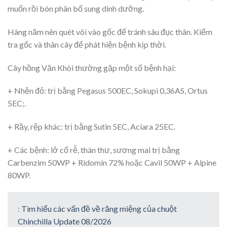
muốn rồi bón phân bổ sung dinh dưỡng.
Hàng năm nên quét vôi vào gốc để tránh sâu đục thân. Kiểm
tra gốc và thân cây để phát hiện bệnh kịp thời.
Cây hồng Văn Khôi thường gặp một số bệnh hại:
+ Nhện đỏ: trị bằng Pegasus 500EC, Sokupi 0,36AS, Ortus
5EC;.
+ Rầy, rệp khác: trị bằng Sutin 5EC, Aciara 25EC.
+ Các bệnh: lở cổ rễ, thán thư, sương mai trị bằng
Carbenzim 50WP + Ridomin 72% hoặc Cavil 50WP + Alpine
80WP.
:
Tìm hiểu các vấn đề về răng miệng của chuột
Chinchilla Update 08/2026