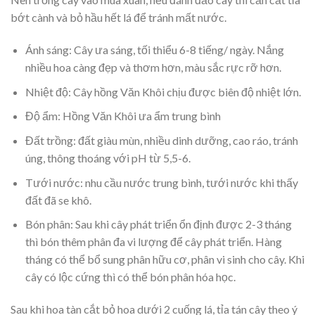
bớt cành và bỏ hầu hết lá để tránh mất nước.
Ánh sáng: Cây ưa sáng, tối thiểu 6-8 tiếng/ ngày. Nắng
nhiều hoa càng đẹp và thơm hơn, màu sắc rực rỡ hơn.
Nhiệt độ: Cây hồng Văn Khôi chịu được biên độ nhiệt lớn.
Độ ẩm: Hồng Văn Khôi ưa ẩm trung bình
Đất trồng: đất giàu mùn, nhiều dinh dưỡng, cao ráo, tránh
úng, thông thoáng với pH từ 5,5-6.
Tưới nước: nhu cầu nước trung bình, tưới nước khi thấy
đất đã se khô.
Bón phân: Sau khi cây phát triển ổn định được 2-3 tháng
thì bón thêm phân đa vi lượng để cây phát triển. Hàng
tháng có thể bổ sung phân hữu cơ, phân vi sinh cho cây. Khi
cây có lộc cứng thì có thể bón phân hóa học.
Sau khi hoa tàn cắt bỏ hoa dưới 2 cuống lá, tỉa tán cây theo ý