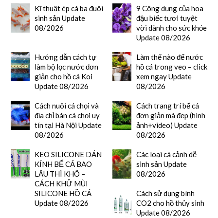
Kĩ thuật ép cá ba đuôi
9 Công dụng của hoa
sinh sản Update
đậu biếc tươi tuyệt
08/2026
vời dành cho sức khỏe
Update 08/2026
Hướng dẫn cách tự
Làm thế nào để nước
làm bộ lọc nước đơn
hồ cá trong veo – click
giản cho hồ cá Koi
xem ngay Update
Update 08/2026
08/2026
Cách nuôi cá chọi và
Cách trang trí bể cá
địa chỉ bán cá chọi uy
đơn giản mà đẹp (hình
tín tại Hà Nội Update
ảnh+video) Update
08/2026
08/2026
KEO SILICONE DÁN
Các loại cá cảnh dễ
KÍNH BỂ CÁ BAO
sinh sản Update
LÂU THÌ KHÔ –
08/2026
CÁCH KHỬ MÙI
SILICONE HỒ CÁ
Cách sử dụng bình
Update 08/2026
CO2 cho hồ thủy sinh
Update 08/2026