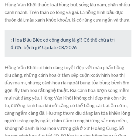
Hồng Văn Khôi thuộc loại hồng bụi, sống lâu năm, phân nhiều
cành nhánh. Trên thân có lông và gai. Lá hồng hình bầu dục
thuôn dài, màu xanh khỏe khoắn, lá có răng cưa ngắn và thưa.
:
Hoa Đậu Biếc có công dụng là gì? Có thể chữa trị
được bệnh gì? Update 08/2026
Hồng Văn Khôi có hình dáng tuyệt đẹp với màu phấn hồng
dịu dàng, những cánh hoa ở tâm xếp cuộn xoáy hình hoa thị
đầy ma mị, những cánh hoa rìa ngoài bung tỏa bồng bềnh ôm
gọn lấy tâm hoa rất nghệ thuật. Rìa cánh hoa lượn sóng mềm
mại rất đáng yêu. Hồng Văn Khôi không chỉ đẹp mà còn rất
to, đường kính hoa khi nở căng có thể bằng cái bát ăn cơm,
càng ngắm càng đã. Hương thơm dịu dàng lan tỏa khiến lòng
người càng ngây ngất, chìm đắm trong hương sắc mỹ miều,
không hổ danh là loài hoa vương giả ở xứ Hoàng Cung. Số
lượng cánh hoa đạt tới 40-50 lớp tạo cho bông hoa vẻ đẹp