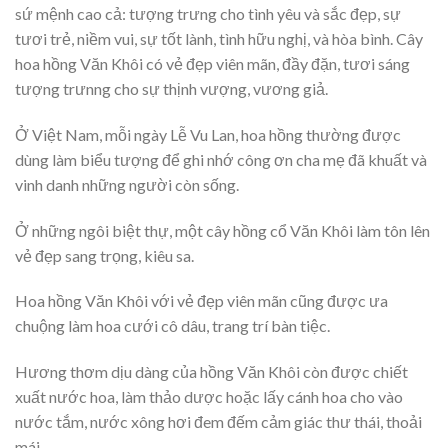
sứ mệnh cao cả: tượng trưng cho tình yêu và sắc đẹp, sự
tươi trẻ, niềm vui, sự tốt lành, tình hữu nghị, và hòa bình. Cây
hoa hồng Văn Khôi có vẻ đẹp viên mãn, đầy đặn, tươi sáng
tượng trưnng cho sự thịnh vượng, vương giả.
Ở Việt Nam, mỗi ngày Lễ Vu Lan, hoa hồng thường được
dùng làm biểu tượng để ghi nhớ công ơn cha mẹ đã khuất và
vinh danh những người còn sống.
Ở những ngôi biệt thự, một cây hồng cổ Văn Khôi làm tôn lên
vẻ đẹp sang trọng, kiêu sa.
Hoa hồng Văn Khôi với vẻ đẹp viên mãn cũng được ưa
chuộng làm hoa cưới cô dâu, trang trí bàn tiệc.
Hương thơm dịu dàng của hồng Văn Khôi còn được chiết
xuất nước hoa, làm thảo dược hoặc lấy cánh hoa cho vào
nước tắm, nước xông hơi đem đếm cảm giác thư thái, thoải
mái.