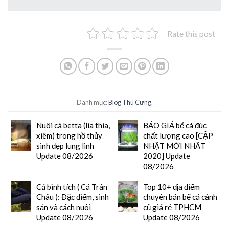
Rate this post
Danh mục:
Blog Thú Cưng
.
Nuôi cá betta (lia thia,
BÁO GIÁ bể cá đúc
xiêm) trong hồ thủy
chất lượng cao [CẬP
sinh đẹp lung linh
NHẬT MỚI NHẤT
Update 08/2026
2020] Update
08/2026
Cá bình tích ( Cá Trân
Top 10+ địa điểm
Châu ): Đặc điểm, sinh
chuyên bán bể cá cảnh
sản và cách nuôi
cũ giá rẻ TPHCM
Update 08/2026
Update 08/2026