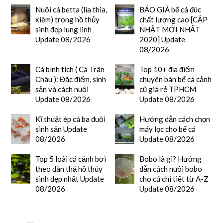
Nuôi cá betta (lia thia,
BÁO GIÁ bể cá đúc
xiêm) trong hồ thủy
chất lượng cao [CẬP
sinh đẹp lung linh
NHẬT MỚI NHẤT
Update 08/2026
2020] Update
08/2026
Cá bình tích ( Cá Trân
Top 10+ địa điểm
Châu ): Đặc điểm, sinh
chuyên bán bể cá cảnh
sản và cách nuôi
cũ giá rẻ TPHCM
Update 08/2026
Update 08/2026
Kĩ thuật ép cá ba đuôi
Hướng dẫn cách chọn
sinh sản Update
máy lọc cho bể cá
08/2026
Update 08/2026
Top 5 loài cá cảnh bơi
Bobo là gì? Hướng
theo đàn thả hồ thủy
dẫn cách nuôi bobo
sinh đẹp nhất Update
cho cá chi tiết từ A-Z
08/2026
Update 08/2026