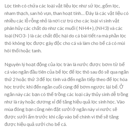
Lọc tinh có chứa các loại vật liệu lọc như sứ lọc, gốm lọc,
nham thạch, san hô vụn, than hoạt tính… Đây là các vật liệu có
nhiều các lỗ rỗng nhỏ là nơi cư trú cho các loại vi sinh vật
phân hủy các chất do như các muối ( NH4+), (NH3) và các
loại (NO3- ) là các chất độc hại do cá bài tiết ra mà phần lọc
thô không lọc được gây độc cho cá và làm cho bể cá có mùi
hôi thối hoặc tanh.
Nguyên lý hoạt động của lọc tràn là nước được bơm từ bể
cá vào ngăn đầu tiên của bể lọc để lọc thô sau đó sẽ qua ngăn
thứ 2 hoặc thứ 3 để lọc tinh và đến ngăn tiếp theo để lọc hóa
học trước khi đến ngăn cuối cùng để bơm ngược lại bể. Ở
ngăn này các bạn có thể trồng các loại cây thủy sinh dễ trồng
như là ráy hoặc dương xỉ để tăng hiệu quả lọc sinh học. Vào
mùa đông bạn cũng nên đặt sưởi ở ngăn này vì nước sẽ
được sưởi ấm trước khi cấp vào bể chính vì thế sẽ tăng
được hiệu quả sưởi cho bể cá.