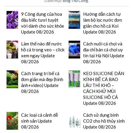
Danh mục:
Blog Thú Cưng
.
9 Công dụng của hoa
Hướng dẫn cách tự
đậu biếc tươi tuyệt
làm bộ lọc nước đơn
vời dành cho sức khỏe
giản cho hồ cá Koi
Update 08/2026
Update 08/2026
Làm thế nào để nước
Cách nuôi cá chọi và
hồ cá trong veo – click
địa chỉ bán cá chọi uy
xem ngay Update
tín tại Hà Nội Update
08/2026
08/2026
Cách trang trí bể cá
KEO SILICONE DÁN
đơn giản mà đẹp (hình
KÍNH BỂ CÁ BAO
ảnh+video) Update
LÂU THÌ KHÔ –
08/2026
CÁCH KHỬ MÙI
SILICONE HỒ CÁ
Update 08/2026
Các loại cá cảnh dễ
Cách sử dụng bình
sinh sản Update
CO2 cho hồ thủy sinh
08/2026
Update 08/2026