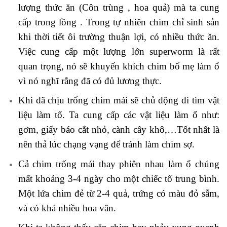
lượng thức ăn (Côn trùng , hoa quả) mà ta cung
cấp trong lồng . Trong tự nhiên chim chỉ sinh sản
khi thời tiết ôi trường thuận lợi, có nhiều thức ăn.
Việc cung cấp một lượng lớn superworm là rất
quan trọng, nó sẽ khuyến khích chim bố mẹ làm ổ
vì nó nghĩ rằng đã có đủ lương thực.
Khi đã chịu trống chim mái sẽ chủ động đi tìm vật
liệu làm tổ. Ta cung cấp các vật liệu làm ổ như:
gơm, giấy báo cắt nhỏ, cành cây khô,…Tốt nhất là
nên thả lúc chạng vạng để tránh làm chim sợ.
Cả chim trống mái thay phiên nhau làm ổ chúng
mất khoảng 3-4 ngày cho một chiếc tổ trung bình.
Một lứa chim đẻ từ 2-4 quả, trứng có màu đỏ sẫm,
và có khá nhiều hoa văn.