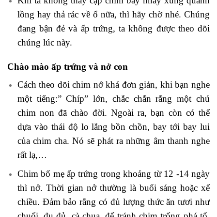
Khi ta không thấy cặp chim bay nhảy xung quanh
lồng hay thả rác về ổ nữa, thì hãy chờ nhé. Chúng
đang bận đẻ và ấp trứng, ta không được theo dõi
chúng lúc này.
Chào mào ấp trứng và nở con
Cách theo dõi chim nở khá đơn giản, khi bạn nghe
một tiếng:” Chíp” lớn, chắc chắn rằng một chú
chim non đã chào đời. Ngoài ra, bạn còn có thể
dựa vào thái độ lo lắng bồn chồn, bay tới bay lui
của chim cha. Nó sẽ phát ra những âm thanh nghe
rất lạ,…
Chim bố mẹ ấp trứng trong khoảng từ 12 -14 ngày
thì nở. Thời gian nở thường là buổi sáng hoặc xế
chiều. Đảm bảo rằng có đủ lượng thức ăn tươi như
chuối, đu đủ, cà chua, để tránh chim trống phá tổ.