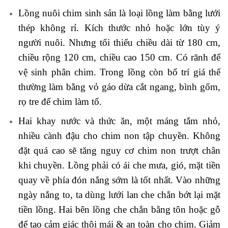
Lồng nuôi chim sinh sản là loại lồng làm bằng lưới
thép không rỉ. Kích thước nhỏ hoặc lớn tùy ý
người nuôi. Nhưng tối thiểu chiều dài từ 180 cm,
chiều rộng 120 cm, chiều cao 150 cm. Có rãnh để
vệ sinh phân chim. Trong lồng còn bố trí giá thể
thường làm bằng vỏ gáo dừa cắt ngang, bình gốm,
rọ tre để chim làm tổ.
Hai khay nước và thức ăn, một máng tắm nhỏ,
nhiều cành đậu cho chim non tập chuyền. Không
đặt quá cao sẽ tăng nguy cơ chim non trượt chân
khi chuyền. Lồng phải có ái che mưa, gió, mặt tiền
quay về phía đón nắng sớm là tốt nhất. Vào những
ngày nắng to, ta dùng lưới lan che chắn bớt lại mặt
tiền lồng. Hai bên lồng che chắn bằng tôn hoặc gỗ
để tạo cảm giác thôi mái & an toàn cho chim. Giảm