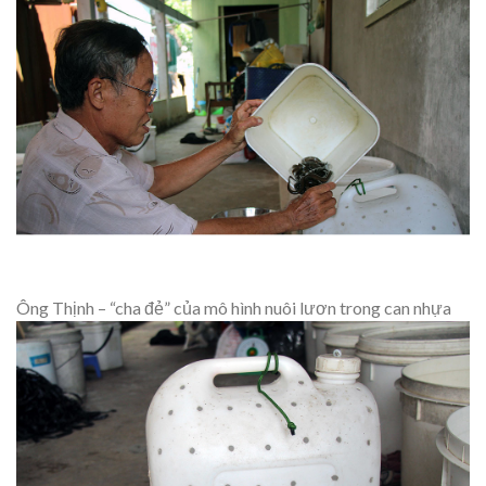
Ông Thịnh – “cha đẻ” của mô hình nuôi lươn trong can nhựa