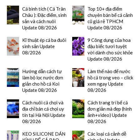
Cá bình tích ( Cá Trân
Top 10+ địa điểm
Châu ): Đặc điểm, sinh
chuyên bán bể cá cảnh
sản và cách nuôi
cũ giá rẻ TPHCM
Update 08/2026
Update 08/2026
Kĩ thuật ép cá ba đuôi
9 Công dụng của hoa
sinh sản Update
đậu biếc tươi tuyệt
08/2026
vời dành cho sức khỏe
Update 08/2026
Hướng dẫn cách tự
Làm thế nào để nước
làm bộ lọc nước đơn
hồ cá trong veo – click
giản cho hồ cá Koi
xem ngay Update
Update 08/2026
08/2026
Cách nuôi cá chọi và
Cách trang trí bể cá
địa chỉ bán cá chọi uy
đơn giản mà đẹp (hình
tín tại Hà Nội Update
ảnh+video) Update
08/2026
08/2026
KEO SILICONE DÁN
Các loại cá cảnh dễ
KÍNH BỂ CÁ BAO
sinh sản Update