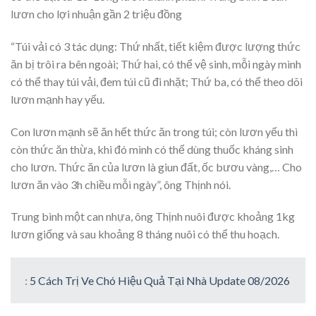
lươn cho lợi nhuận gần 2 triệu đồng
“Túi vải có 3 tác dụng: Thứ nhất, tiết kiệm được lượng thức
ăn bị trôi ra bên ngoài; Thứ hai, có thể vệ sinh, mỗi ngày mình
có thể thay túi vải, đem túi cũ đi nhặt; Thứ ba, có thể theo dõi
lươn mạnh hay yếu.
Con lươn mạnh sẽ ăn hết thức ăn trong túi; còn lươn yếu thì
còn thức ăn thừa, khi đó mình có thể dùng thuốc kháng sinh
cho lươn. Thức ăn của lươn là giun đất, ốc bươu vàng,… Cho
lươn ăn vào 3h chiều mỗi ngày”, ông Thịnh nói.
Trung bình một can nhựa, ông Thịnh nuôi được khoảng 1kg
lươn giống và sau khoảng 8 tháng nuôi có thể thu hoạch.
:
5 Cách Trị Ve Chó Hiệu Quả Tại Nhà Update 08/2026