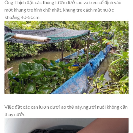
Ông Thịnh đặt các thùng lươn dưới ao và treo cố định vào
một khung tre hình chữ nhật, khung tre cách mặt nước
khoảng 40-50cm
Việc đặt các can lươn dưới ao thế này, người nuôi không cần
thay nước