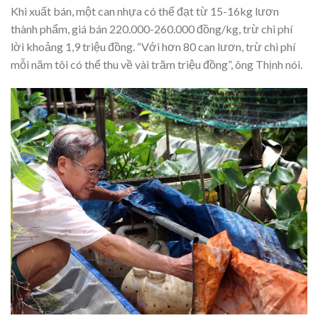
Khi xuất bán, một can nhựa có thể đạt từ 15-16kg lươn
thành phẩm, giá bán 220.000-260.000 đồng/kg, trừ chi phí
lời khoảng 1,9 triệu đồng. “Với hơn 80 can lươn, trừ chi phí
mỗi năm tôi có thể thu về vài trăm triệu đồng”, ông Thịnh nói.