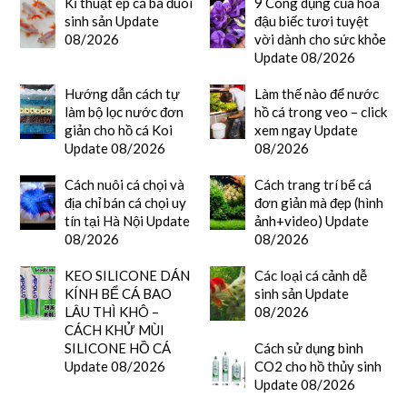
Kĩ thuật ép cá ba đuôi
9 Công dụng của hoa
sinh sản Update
đậu biếc tươi tuyệt
08/2026
vời dành cho sức khỏe
Update 08/2026
Hướng dẫn cách tự
Làm thế nào để nước
làm bộ lọc nước đơn
hồ cá trong veo – click
giản cho hồ cá Koi
xem ngay Update
Update 08/2026
08/2026
Cách nuôi cá chọi và
Cách trang trí bể cá
địa chỉ bán cá chọi uy
đơn giản mà đẹp (hình
tín tại Hà Nội Update
ảnh+video) Update
08/2026
08/2026
KEO SILICONE DÁN
Các loại cá cảnh dễ
KÍNH BỂ CÁ BAO
sinh sản Update
LÂU THÌ KHÔ –
08/2026
CÁCH KHỬ MÙI
SILICONE HỒ CÁ
Cách sử dụng bình
Update 08/2026
CO2 cho hồ thủy sinh
Update 08/2026