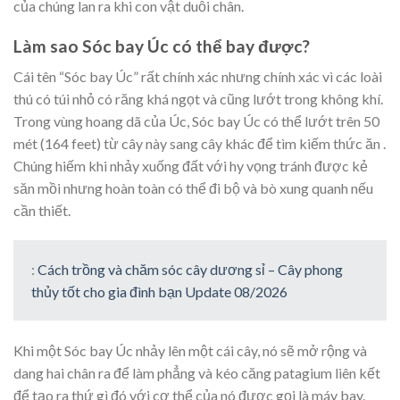
của chúng lan ra khi con vật duỗi chân.
Làm sao Sóc bay Úc có thể bay được?
Cái tên “Sóc bay Úc” rất chính xác nhưng chính xác vì các loài
thú có túi nhỏ có răng khá ngọt và cũng lướt trong không khí.
Trong vùng hoang dã của Úc, Sóc bay Úc có thể lướt trên 50
mét (164 feet) từ cây này sang cây khác để tìm kiếm thức ăn .
Chúng hiếm khi nhảy xuống đất với hy vọng tránh được kẻ
săn mồi nhưng hoàn toàn có thể đi bộ và bò xung quanh nếu
cần thiết.
:
Cách trồng và chăm sóc cây dương sỉ – Cây phong
thủy tốt cho gia đình bạn Update 08/2026
Khi một Sóc bay Úc nhảy lên một cái cây, nó sẽ mở rộng và
dang hai chân ra để làm phẳng và kéo căng patagium liên kết
để tạo ra thứ gì đó với cơ thể của nó được gọi là máy bay.