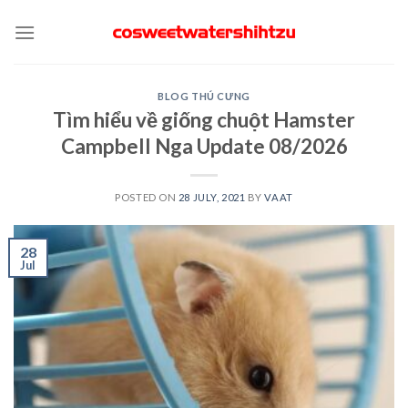
Skip
to
content
BLOG THÚ CƯNG
Tìm hiểu về giống chuột Hamster
Campbell Nga Update 08/2026
POSTED ON
28 JULY, 2021
BY
VAAT
28
Jul