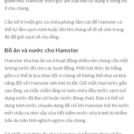
giành nhà. Hamster thích giữ ấm bạn nên sử dụng ít bông lót
ổ cho chúng.
Cần bố trí một góc có chứa phòng tắm cát để Hamster có
thể tự lắm sạch mình hoặc đôi khi chúng sẽ đi vệ sinh trong
đó để giữ sạch sẽ cho lồng.
Đồ ăn và nước cho Hamster
Hamster khá háu ăn và vì hoạt động nhiều nên chúng cần một
lượng nước đủ cho các hoạt động. Một bát thức ăn bằng
gốm có thể là lựa chọn tốt vì chúng sẽ không thể nhai và khá
nặng đối với Hamster nên khó bị lật. Giữ một chai nước gắn
vào lồng, và chắc chắn rằng nó luôn chứa đầy nước sạch (sử
dụng nước đã đun sôi hoặc nước đóng chai). Bạn có thể sử
dụng bình nước chuyên dụng để chỉ khi Hamster hút thì nước
mới chảy ra, như vậy vừa tiết kiệm nước vừa tránh bị nhiễm
bẩn do bản tính nghịch ngợm của chúng.
Có nhiều loại thức ăn cho Hamster và hỗn hợp thực phẩm