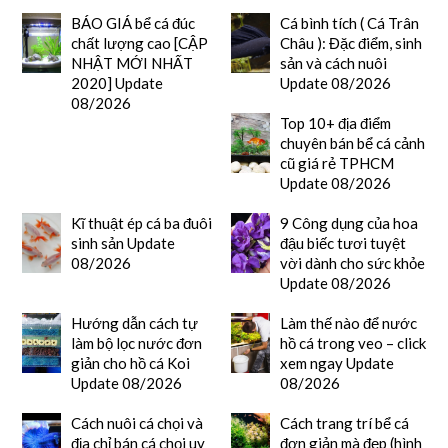
BÁO GIÁ bể cá đúc
Cá bình tích ( Cá Trân
chất lượng cao [CẬP
Châu ): Đặc điểm, sinh
NHẬT MỚI NHẤT
sản và cách nuôi
2020] Update
Update 08/2026
08/2026
Top 10+ địa điểm
chuyên bán bể cá cảnh
cũ giá rẻ TPHCM
Update 08/2026
Kĩ thuật ép cá ba đuôi
9 Công dụng của hoa
sinh sản Update
đậu biếc tươi tuyệt
08/2026
vời dành cho sức khỏe
Update 08/2026
Hướng dẫn cách tự
Làm thế nào để nước
làm bộ lọc nước đơn
hồ cá trong veo – click
giản cho hồ cá Koi
xem ngay Update
Update 08/2026
08/2026
Cách nuôi cá chọi và
Cách trang trí bể cá
địa chỉ bán cá chọi uy
đơn giản mà đẹp (hình