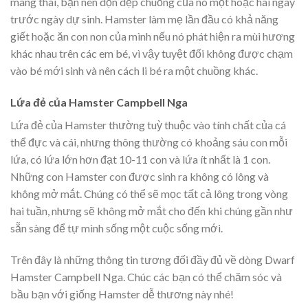
mang thai, bạn nên dọn dẹp chuồng của nó một hoặc hai ngày
trước ngày dự sinh. Hamster làm mẹ lần đầu có khả năng
giết hoặc ăn con non của mình nếu nó phát hiện ra mùi hương
khác nhau trên các em bé, vì vậy tuyệt đối không được chạm
vào bé mới sinh và nên cách li bé ra một chuồng khác.
Lứa đẻ của Hamster Campbell Nga
Lứa đẻ của Hamster thường tuỳ thuộc vào tính chất của cá
thể đực và cái, nhưng thông thường có khoảng sáu con mỗi
lứa, có lứa lớn hơn đạt 10-11 con và lứa ít nhất là 1 con.
Những con Hamster con được sinh ra không có lông và
không mở mắt. Chúng có thể sẽ mọc tất cả lông trong vòng
hai tuần, nhưng sẽ không mở mắt cho đến khi chúng gần như
sẵn sàng để tự mình sống một cuộc sống mới.
Trên đây là những thông tin tương đối đầy đủ về dòng Dwarf
Hamster Campbell Nga. Chúc các bạn có thể chăm sóc và
bầu bạn với giống Hamster dễ thương này nhé!