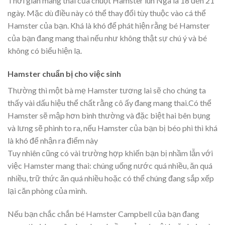
Thời gian mang thai của chuột Hamster lùn Nga là 18 đến 21
ngày. Mặc dù điều này có thể thay đổi tùy thuộc vào cá thể
Hamster của bạn. Khá là khó để phát hiện rằng bé Hamster
của bạn đang mang thai nếu như không thật sự chú ý và bé
không có biểu hiện lạ.
Hamster chuẩn bị cho việc sinh
Thường thì một bà mẹ Hamster tương lai sẽ cho chúng ta
thấy vài dấu hiệu thể chất rằng cô ấy đang mang thai.Có thể
Hamster sẽ mập hơn bình thường và đặc biệt hai bên bụng
và lưng sẽ phình to ra, nếu Hamster của bạn bị béo phì thì khá
là khó để nhận ra điểm này
Tuy nhiên cũng có vài trường hợp khiến bạn bị nhầm lẫn với
việc Hamster mang thai: chúng uống nước quá nhiều, ăn quá
nhiều, trữ thức ăn quá nhiều hoặc có thể chúng đang sắp xếp
lại căn phòng của mình.
Nếu bạn chắc chắn bé Hamster Campbell của bạn đang