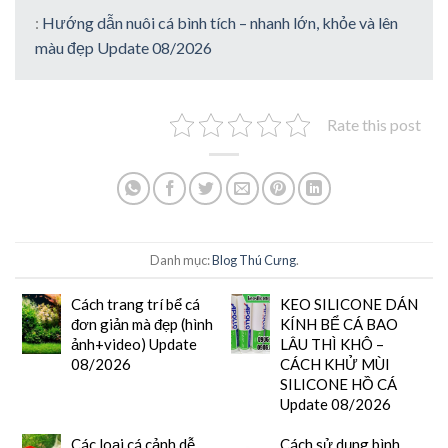
:
Hướng dẫn nuôi cá bình tích – nhanh lớn, khỏe và lên
màu đẹp Update 08/2026
Rate this post
Danh mục:
Blog Thú Cưng
.
Cách trang trí bể cá
KEO SILICONE DÁN
đơn giản mà đẹp (hình
KÍNH BỂ CÁ BAO
ảnh+video) Update
LÂU THÌ KHÔ –
08/2026
CÁCH KHỬ MÙI
SILICONE HỒ CÁ
Update 08/2026
Các loại cá cảnh dễ
Cách sử dụng bình