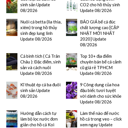
sinh sản Update
CO2 cho hồ thủy sinh
08/2026
Update 08/2026
Nuôi cá betta (lia thia,
BÁO GIÁ bể cá đúc
xiêm) trong hồ thủy
chất lượng cao [CẬP
sinh đẹp lung linh
NHẬT MỚI NHẤT
Update 08/2026
2020] Update
08/2026
Cá bình tích ( Cá Trân
Top 10+ địa điểm
Châu ): Đặc điểm, sinh
chuyên bán bể cá cảnh
sản và cách nuôi
cũ giá rẻ TPHCM
Update 08/2026
Update 08/2026
Kĩ thuật ép cá ba đuôi
9 Công dụng của hoa
sinh sản Update
đậu biếc tươi tuyệt
08/2026
vời dành cho sức khỏe
Update 08/2026
Hướng dẫn cách tự
Làm thế nào để nước
làm bộ lọc nước đơn
hồ cá trong veo – click
giản cho hồ cá Koi
xem ngay Update