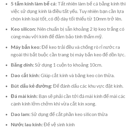
5 tấm kính làm bể cá:
Tất nhiên làm bể cá bằng kính thì
việc sử dụng kính là điều tất yếu. Tuy nhiên bạn cần lựa
chọn kính loại tốt, có độ dày tối thiểu từ 10mm trở lên.
Keo silicon:
Nên chuẩn bị sẵn khoảng 2 lọ keo trắng có
cùng màu với kính để đảm bảo tính thẩm mỹ.
Máy bắn keo:
Để keo trải đều và chống rò rỉ nước ra
ngoài thì bắt buộc cần trang bị máy bắn keo để dồn lực.
Băng dính:
Sử dụng 1 cuộn to khoảng 10cm.
Dao cắt kính:
Giúp cắt kính và băng keo còn thừa.
Bút dấu kẻ đường:
Để đánh dấu các khu vực đặt kính.
Đá mài kính:
Bạn sẽ phải cần tới đá mài kính để mài các
cạnh kính lởm chởm khi vừa cắt kín xong.
Dao lam:
Sử dụng để cắt phần keo silicon thừa
Nước lau kính:
Để vệ sinh kính