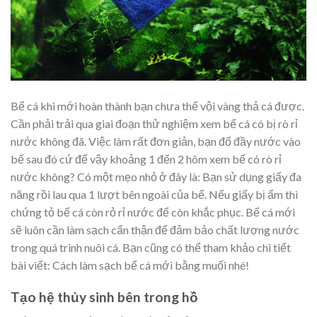
Bể cá khi mới hoàn thành bạn chưa thể vội vàng thả cá được.
Cần phải trải qua giai đoạn thử nghiệm xem bể cá có bị rò rỉ
nước không đã. Việc làm rất đơn giản, bạn đổ đầy nước vào
bể sau đó cứ để vậy khoảng 1 đến 2 hôm xem bể có rò rỉ
nước không? Có một mẹo nhỏ ở đây là: Bạn sử dụng giấy đa
năng rồi lau qua 1 lượt bên ngoài của bể. Nếu giấy bị ẩm thì
chứng tỏ bể cá còn rỏ rỉ nước để còn khắc phục. Bể cá mới
sẽ luôn cần làm sạch cẩn thận để đảm bảo chất lượng nước
trong quá trình nuôi cá. Bạn cũng có thể tham khảo chi tiết
bài viết: Cách làm sạch bể cá mới bằng muối nhé!
Tạo hệ thủy sinh bên trong hồ