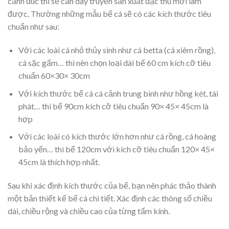
cảnh đúc thì sẽ cần dây truyền sản xuất đặc thù mới làm
được. Thường những mẫu bể cá sẽ có các kích thước tiêu
chuẩn như sau:
Với các loài cá nhỏ thủy sinh như cá betta (cá xiêm rồng),
cá sặc gấm… thì nên chọn loại dài bể 60 cm kích cỡ tiêu
chuẩn 60×30× 30cm
Với kích thước bể cá cá cảnh trung bình như hồng két, tài
phát… thì bể 90cm kích cỡ tiêu chuẩn 90× 45× 45cm là
hợp
Với các loài có kích thước lớn hơn như cá rồng, cá hoàng
bảo yến… thì bể 120cm với kích cỡ tiêu chuẩn 120× 45×
45cm là thích hợp nhất.
Sau khi xác định kích thước của bể, bạn nên phác thảo thành
một bản thiết kế bể cá chi tiết. Xác định các thông số chiều
dài, chiều rộng và chiều cao của từng tấm kính.