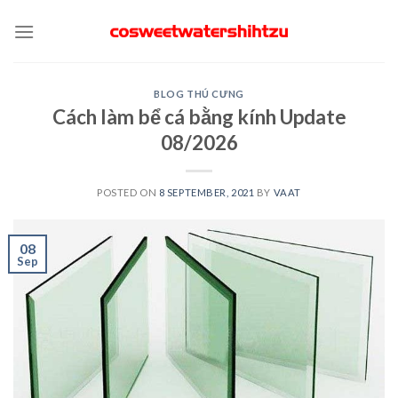
Skip
to
content
BLOG THÚ CƯNG
Cách làm bể cá bằng kính Update
08/2026
POSTED ON
8 SEPTEMBER, 2021
BY
VAAT
08
Sep