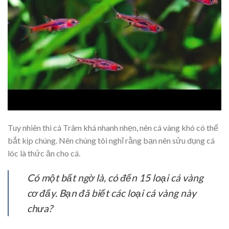
Tuy nhiên thì cá Trâm khá nhanh nhẹn, nên cá vàng khó có thể
bắt kịp chúng. Nên chúng tôi nghĩ rằng bạn nên sửu dụng cá
lóc là thức ăn cho cá.
Có một bất ngờ là, có đến 15 loại cá vàng
cơ đấy. Bạn đã biết các loại cá vàng này
chưa?