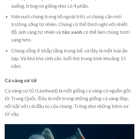
xuống, trông nó giống như có 4 phần.
Nên nuôi chúng trong hồ ngoài trời, vì chúng cần môi
trường sống tự nhiên. Chúng có thể thích nghi với nhiệt
độ, ánh sáng tự nhiên và
tảo xanh
có thể làm chúng tươi
sáng hơn.
Chúng sống ở khắp tầng trong bể, và đây là một loại ăn
tạp. Và khá khó sinh sản, tuổi thọ trung bình khoảng 15
năm.
Cá vàng sư tử
Cá vàng sư tử (Lionhead) là một giống cá vàng có nguồn gốc
từ Trung Quốc. Đây là một trong những giống cá vàng đẹp,
nổi bật với cái đầu to của chúng. Trông như những bờm sư
tử vậy.