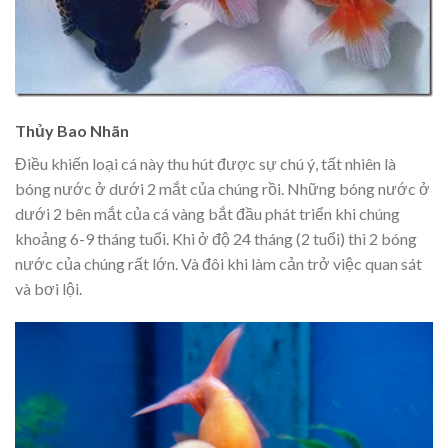
Thủy Bao Nhãn
Điều khiến loại cá này thu hút được sự chú ý, tất nhiên là
bóng nước ở dưới 2 mắt của chúng rồi. Những bóng nước ở
dưới 2 bên mắt của cá vàng bắt đầu phát triển khi chúng
khoảng 6-9 tháng tuổi. Khi ở độ 24 tháng (2 tuổi) thì 2 bóng
nước của chúng rất lớn. Và đôi khi làm cản trở việc quan sát
và bơi lội.