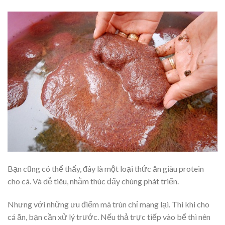
Bạn cũng có thể thấy, đây là một loại thức ăn giàu protein
cho cá. Và dễ tiêu, nhằm thúc đẩy chúng phát triển.
Nhưng với những ưu điểm mà trùn chỉ mang lại. Thì khi cho
cá ăn, bạn cần xử lý trước. Nếu thả trực tiếp vào bể thì nên