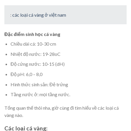
:
các loại cá vàng ở việt nam
Đặc điểm sinh học cá vàng
Chiều dài cá: 10-30 cm
Nhiệt độ nước: 19-28oC
Độ cứng nước: 10-15 (dH)
Độ pH: 6,0 – 8,0
Hình thức sinh sản: Đẻ trứng
Tầng nước ở: mọi tầng nước.
Tổng quan thế thôi nha, giờ cùng đi tìm hiểu về các loại cá
vàng nào.
Các loại cá vàng: