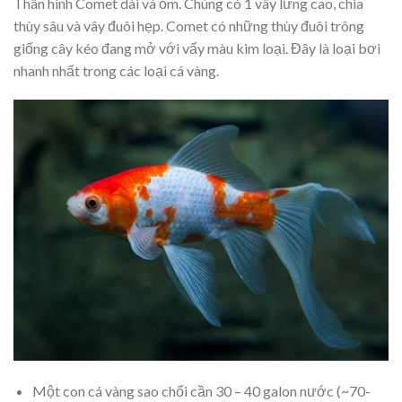
Thân hình Comet dài và ốm. Chúng có 1 vây lưng cao, chia
thùy sâu và vây đuôi hẹp. Comet có những thùy đuôi trông
giống cây kéo đang mở với vẩy màu kim loại. Đây là loại bơi
nhanh nhất trong các loại cá vàng.
Một con cá vàng sao chổi cần 30 – 40 galon nước (~70-