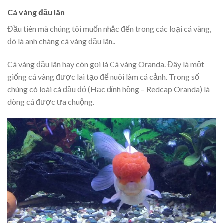
Cá vàng đầu lân
Đầu tiên mà chúng tôi muốn nhắc đến trong các loại cá vàng,
đó là anh chàng cá vàng đầu lân..
Cá vàng đầu lân hay còn gọi là Cá vàng Oranda. Đây là một
giống cá vàng được lai tạo để nuôi làm cá cảnh. Trong số
chúng có loài cá đầu đỏ (Hạc đỉnh hồng – Redcap Oranda) là
dòng cá được ưa chuộng.