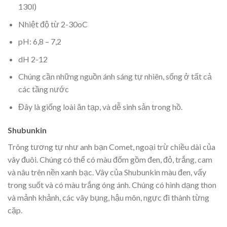
130l)
Nhiệt độ từ 2-30oC
pH: 6,8 – 7,2
dH 2-12
Chúng cần những nguồn ánh sáng tự nhiên, sống ở tất cả
các tầng nước
Đây là giống loài ăn tạp, và dễ sinh sản trong hồ.
Shubunkin
Trông tương tự như anh bạn Comet, ngoại trừ chiều dài của
vây đuôi. Chúng có thể có màu đốm gồm đen, đỏ, trắng, cam
và nâu trên nền xanh bạc. Vây của Shubunkin màu đen, vẩy
trong suốt và có màu trắng óng ánh. Chúng có hình dạng thon
và mảnh khảnh, các vây bụng, hậu môn, ngực đi thành từng
cặp.