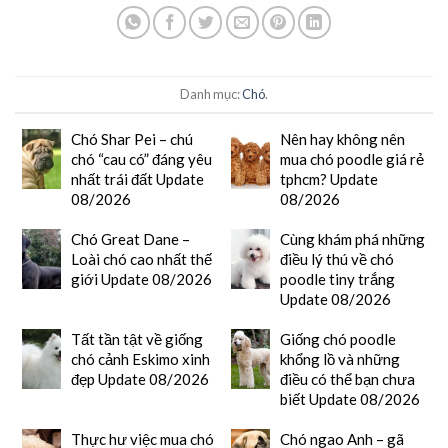
Danh mục:
Chó
.
Chó Shar Pei – chú
Nên hay không nên
chó “cau có” đáng yêu
mua chó poodle giá rẻ
nhất trái đất Update
tphcm? Update
08/2026
08/2026
Chó Great Dane –
Cùng khám phá những
Loài chó cao nhất thế
điều lý thú về chó
giới Update 08/2026
poodle tiny trắng
Update 08/2026
Tất tần tật về giống
Giống chó poodle
chó cảnh Eskimo xinh
khổng lồ và những
đẹp Update 08/2026
điều có thể bạn chưa
biết Update 08/2026
Thực hư việc mua chó
Chó ngao Anh – gã