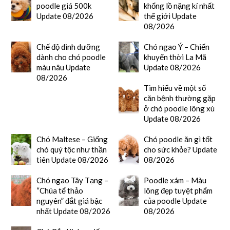
poodle giá 500k
khổng lồ nặng kí nhất
Update 08/2026
thế giới Update
08/2026
Chế độ dinh dưỡng
Chó ngao Ý – Chiến
dành cho chó poodle
khuyển thời La Mã
màu nâu Update
Update 08/2026
08/2026
Tìm hiểu về một số
căn bệnh thường gặp
ở chó poodle lông xù
Update 08/2026
Chó Maltese – Giống
Chó poodle ăn gì tốt
chó quý tộc như thần
cho sức khỏe? Update
tiên Update 08/2026
08/2026
Chó ngao Tây Tạng –
Poodle xám – Màu
“Chúa tể thảo
lông đẹp tuyệt phẩm
nguyên” đắt giá bậc
của poodle Update
nhất Update 08/2026
08/2026