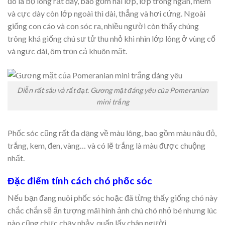
đó là bộ lông rất dày, bao gồm hai lớp, lớp trong ngắn, mềm
và cực dày còn lớp ngoài thì dài, thẳng và hơi cứng. Ngoài
giống con cáo và con sóc ra, nhiều người còn thấy chúng
trông khá giống chú sư tử thu nhỏ khi nhìn lớp lông ở vùng cổ
và ngực dài, ôm trọn cả khuôn mặt.
Diễn rất sâu và rất đạt. Gương mặt đáng yêu của Pomeranian
mini trắng
Phốc sóc cũng rất đa dạng về màu lông, bao gồm màu nâu đỏ,
trắng, kem, đen, vàng… và có lẽ trắng là màu được chuộng
nhất.
Đặc điểm tính cách chó phốc sóc
Nếu bạn đang nuôi phốc sóc hoặc đã từng thấy giống chó này
chắc chắn sẽ ấn tượng mãi hình ảnh chú chó nhỏ bé nhưng lúc
nào cũng chực chạy nhảy, quấn lấy chân người.