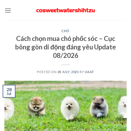
Skip
to
content
CHÓ
Cách chọn mua chó phốc sóc – Cục
bông gòn di động đáng yêu Update
08/2026
POSTED ON
28 JULY, 2021
BY
VAAT
28
Jul