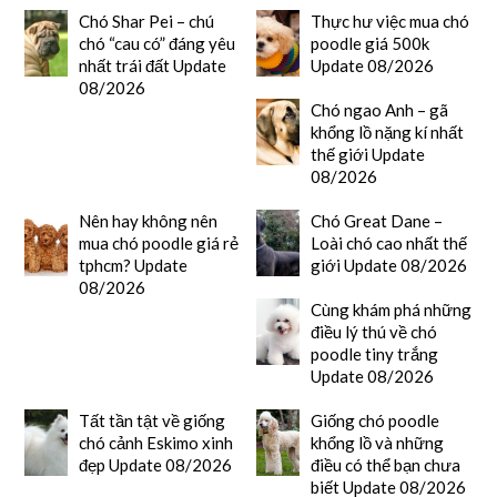
Chó Shar Pei – chú
Thực hư việc mua chó
chó “cau có” đáng yêu
poodle giá 500k
nhất trái đất Update
Update 08/2026
08/2026
Chó ngao Anh – gã
khổng lồ nặng kí nhất
thế giới Update
08/2026
Nên hay không nên
Chó Great Dane –
mua chó poodle giá rẻ
Loài chó cao nhất thế
tphcm? Update
giới Update 08/2026
08/2026
Cùng khám phá những
điều lý thú về chó
poodle tiny trắng
Update 08/2026
Tất tần tật về giống
Giống chó poodle
chó cảnh Eskimo xinh
khổng lồ và những
đẹp Update 08/2026
điều có thể bạn chưa
biết Update 08/2026