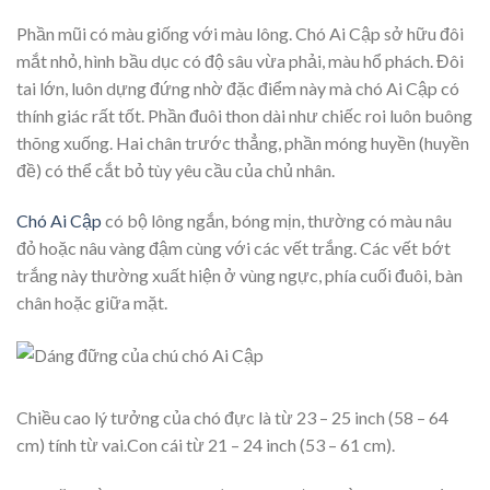
Phần mũi có màu giống với màu lông. Chó Ai Cập sở hữu đôi
mắt nhỏ, hình bầu dục có độ sâu vừa phải, màu hổ phách. Đôi
tai lớn, luôn dựng đứng nhờ đặc điểm này mà chó Ai Cập có
thính giác rất tốt. Phần đuôi thon dài như chiếc roi luôn buông
thõng xuống. Hai chân trước thẳng, phần móng huyền (huyền
đề) có thể cắt bỏ tùy yêu cầu của chủ nhân.
Chó Ai Cập
có bộ lông ngắn, bóng mịn, thường có màu nâu
đỏ hoặc nâu vàng đậm cùng với các vết trắng. Các vết bớt
trắng này thường xuất hiện ở vùng ngực, phía cuối đuôi, bàn
chân hoặc giữa mặt.
Chiều cao lý tưởng của chó đực là từ 23 – 25 inch (58 – 64
cm) tính từ vai.Con cái từ 21 – 24 inch (53 – 61 cm).