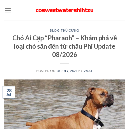
Skip
to
content
BLOG THÚ CƯNG
Chó Ai Cập “Pharaoh” – Khám phá về
loại chó săn đến từ châu Phi Update
08/2026
POSTED ON
28 JULY, 2021
BY
VAAT
28
Jul