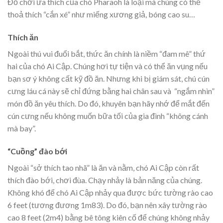
Đồ chơi ưa thích của chó Pharaoh là loại mà chúng có thể
thoả thích “cắn xé” như miếng xương giả, bóng cao su…
Thích ăn
Ngoài thú vui đuổi bắt, thức ăn chính là niềm “đam mê” thứ
hai của chó Ai Cập. Chúng hơi tự tiện và có thể ăn vụng nếu
bạn sơ ý không cất kỹ đồ ăn. Nhưng khi bị giám sát, chú cún
cưng láu cá này sẽ chỉ đứng bằng hai chân sau và “ngắm nhìn”
món đồ ăn yêu thích. Do đó,
khuyên bạn hãy nhớ để mắt đến
cún cưng nếu không muốn bữa tối của gia đình “không cánh
mà bay”.
“Cuồng” đào bới
Ngoài “sở thích tao nhã” là ăn và nằm, chó Ai Cập còn rất
thích đào bới, chơi đùa. Chạy nhảy là bản năng của chúng.
Không khó để chó Ai Cập nhảy qua được bức tường rào cao
6 feet (tương đương 1m83). Do đó, bạn nên xây tường rào
cao 8 feet (2m4) bằng bê tông kiên cố để chúng không nhảy