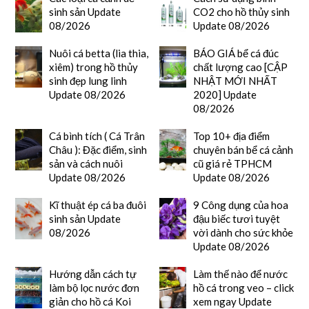
sinh sản Update
CO2 cho hồ thủy sinh
08/2026
Update 08/2026
Nuôi cá betta (lia thia,
BÁO GIÁ bể cá đúc
xiêm) trong hồ thủy
chất lượng cao [CẬP
sinh đẹp lung linh
NHẬT MỚI NHẤT
Update 08/2026
2020] Update
08/2026
Cá bình tích ( Cá Trân
Top 10+ địa điểm
Châu ): Đặc điểm, sinh
chuyên bán bể cá cảnh
sản và cách nuôi
cũ giá rẻ TPHCM
Update 08/2026
Update 08/2026
Kĩ thuật ép cá ba đuôi
9 Công dụng của hoa
sinh sản Update
đậu biếc tươi tuyệt
08/2026
vời dành cho sức khỏe
Update 08/2026
Hướng dẫn cách tự
Làm thế nào để nước
làm bộ lọc nước đơn
hồ cá trong veo – click
giản cho hồ cá Koi
xem ngay Update