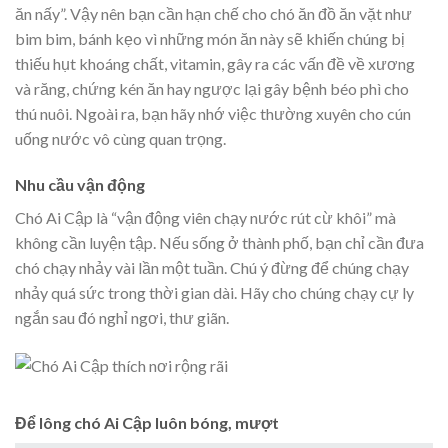
ăn nấy”. Vậy nên bạn cần hạn chế cho chó ăn đồ ăn vặt như
bim bim, bánh kẹo vì những món ăn này sẽ khiến chúng bị
thiếu hụt khoáng chất, vitamin, gây ra các vấn đề về xương
và răng, chứng kén ăn hay ngược lại gây bệnh béo phì cho
thú nuôi. Ngoài ra, bạn hãy nhớ việc thường xuyên cho cún
uống nước vô cùng quan trọng.
Nhu cầu vận động
Chó Ai Cập là “vận động viên chạy nước rút cừ khôi” mà
không cần luyện tập. Nếu sống ở thành phố, bạn chỉ cần đưa
chó chạy nhảy vài lần một tuần. Chú ý đừng để chúng chạy
nhảy quá sức trong thời gian dài. Hãy cho chúng chạy cự ly
ngắn sau đó nghỉ ngơi, thư giãn.
Để lông chó Ai Cập luôn bóng, mượt