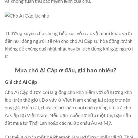
và không tuân thủ các mệnh lệnh của chủ.
Thường xuyên cho chúng tiếp xúc với các vật nuôi khác và đi
đến nơi đông người sẽ rèn cho chó Ai Cập sự hòa đồng, tránh
không để chúng quá nhút nhát hay bị kích động khi gặp người
lạ.
Mua chó Ai Cập ở đâu, giá bao nhiêu?
Giá chó Ai Cập
Chó Ai Cập được coi là giống chó khá hiếm với số lượng khá
ít ỏi trên thế giới. Do vậy, ở Việt Nam chúng lại càng trở nên
quý giá. Hiện tại, chưa có nơi nào nuôi nhân giống đại trà chó
Ai Cập tại Việt Nam. Nếu bạn muốn sở hữu một bé, bạn cần
đặt mua từ Thái Lan hoặc các nước châu Âu và Mỹ.
Cụ thể, giá bán một bé Pharaoh Hound được nhập về từ Thái