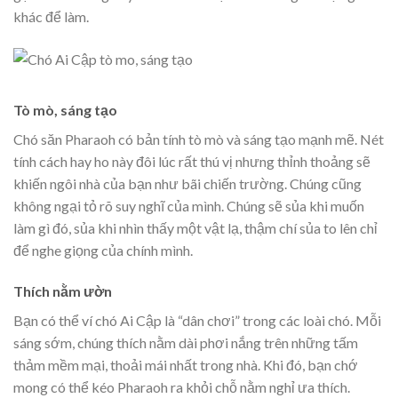
khác để làm.
Tò mò, sáng tạo
Chó săn Pharaoh có bản tính tò mò và sáng tạo mạnh mẽ. Nét
tính cách hay ho này đôi lúc rất thú vị nhưng thỉnh thoảng sẽ
khiến ngôi nhà của bạn như bãi chiến trường. Chúng cũng
không ngại tỏ rõ suy nghĩ của mình. Chúng sẽ sủa khi muốn
làm gì đó, sủa khi nhìn thấy một vật lạ, thậm chí sủa to lên chỉ
để nghe giọng của chính mình.
Thích nằm ườn
Bạn có thể ví chó Ai Cập là “dân chơi” trong các loài chó. Mỗi
sáng sớm, chúng thích nằm dài phơi nắng trên những tấm
thảm mềm mại, thoải mái nhất trong nhà. Khi đó, bạn chớ
mong có thể kéo Pharaoh ra khỏi chỗ nằm nghỉ ưa thích.