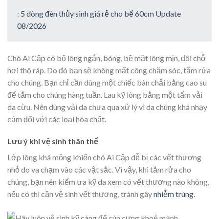
:
5 dòng đèn thủy sinh giá rẻ cho bể 60cm Update
08/2026
Chó Ai Cập có bộ lông ngắn, bóng, bề mặt lông mịn, đôi chỗ
hơi thô ráp. Do đó bạn sẽ không mất công chăm sóc, tắm rửa
cho chúng. Bạn chỉ cần dùng một chiếc bàn chải bằng cao su
để tắm cho chúng hàng tuần. Lau kỹ lông bằng một tấm vải
da cừu. Nên dùng vải da chưa qua xử lý vì da chúng khá nhạy
cảm đối với các loại hóa chất.
Lưu ý khi vệ sinh thân thể
Lớp lông khá mỏng khiến chó Ai Cập dễ bị các vết thương
nhỏ do va chạm vào các vật sắc. Vì vậy, khi tắm rửa cho
chúng, bạn nên kiểm tra kỹ da xem có vết thương nào không,
nếu có thì cần vệ sinh vết thương, tránh gây
nhiễm trùng
.