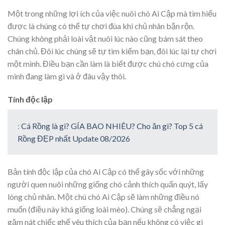
Một trong những lợi ích của việc nuôi chó Ai Cập mà
tìm hiểu
được là chúng có thể tự chơi đùa khi chủ nhân bận rộn.
Chúng không phải loài vật nuôi lúc nào cũng bám sát theo
chân chủ. Đôi lúc chúng sẽ tự tìm kiếm bạn, đôi lúc lại tự chơi
một mình. Điều bạn cần làm là biết được chú chó cưng của
mình đang làm gì và ở đâu vậy thôi.
Tính độc lập
:
Cá Rồng là gì? GÍA BAO NHIÊU? Cho ăn gì? Top 5 cá
Rồng ĐẸP nhất Update 08/2026
Bản tính độc lập của chó Ai Cập có thể gây sốc với những
người quen nuôi những giống chó cảnh thích quấn quýt, lấy
lòng chủ nhân. Một chú chó Ai Cập sẽ làm những điều nó
muốn (điều này khá giống loài mèo). Chúng sẽ chẳng ngại
gặm nát chiếc ghế yêu thích của bạn nếu không có việc gì