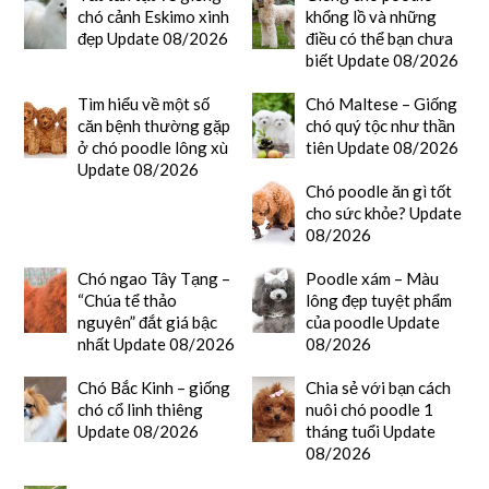
chó cảnh Eskimo xinh
khổng lồ và những
đẹp Update 08/2026
điều có thể bạn chưa
biết Update 08/2026
Tìm hiểu về một số
Chó Maltese – Giống
căn bệnh thường gặp
chó quý tộc như thần
ở chó poodle lông xù
tiên Update 08/2026
Update 08/2026
Chó poodle ăn gì tốt
cho sức khỏe? Update
08/2026
Chó ngao Tây Tạng –
Poodle xám – Màu
“Chúa tể thảo
lông đẹp tuyệt phẩm
nguyên” đắt giá bậc
của poodle Update
nhất Update 08/2026
08/2026
Chó Bắc Kinh – giống
Chia sẻ với bạn cách
chó cổ linh thiêng
nuôi chó poodle 1
Update 08/2026
tháng tuổi Update
08/2026