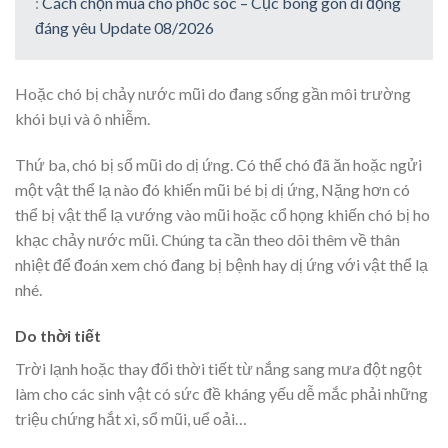
:
Cách chọn mua chó phốc sóc – Cục bông gòn di động
đáng yêu Update 08/2026
Hoặc chó bị chảy nước mũi do đang sống gần môi trường
khói bụi và ô nhiễm.
Thứ ba, chó bị sổ mũi do dị ứng. Có thể chó đã ăn hoặc ngửi
một vật thể lạ nào đó khiến mũi bé bị dị ứng, Nặng hơn có
thể bị vật thể lạ vướng vào mũi hoặc cổ họng khiến chó bị ho
khạc chảy nước mũi. Chúng ta cần theo dõi thêm về thân
nhiệt để đoán xem chó đang bị bệnh hay dị ứng với vật thể lạ
nhé.
Do thời tiết
Trời lạnh hoặc thay đổi thời tiết từ nắng sang mưa đột ngột
làm cho các sinh vật có sức đề kháng yếu dễ mắc phải những
triệu chứng hắt xì, sổ mũi, uể oải…