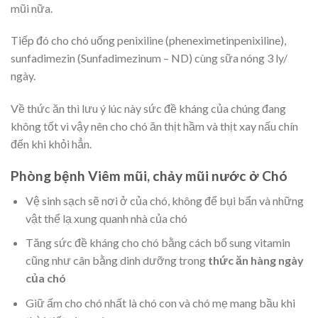
mũi nữa.
Tiếp đó cho chó uống penixiline (pheneximetinpenixiline),
sunfadimezin (Sunfadimezinum – ND) cùng sữa nóng 3 ly/
ngày.
Về thức ăn thì lưu ý lúc này sức đề kháng của chúng đang
không tốt vì vậy nên cho chó ăn thịt hầm và thịt xay nấu chín
đến khi khỏi hẳn.
Phòng bệnh Viêm mũi, chảy mũi nước ở Chó
Vệ sinh sạch sẽ nơi ở của chó, không để bụi bẩn và những
vật thể lạ xung quanh nhà của chó
Tăng sức đề kháng cho chó bằng cách bổ sung vitamin
cũng như cân bằng dinh dưỡng trong
thức ăn hàng ngày
của chó
Giữ ấm cho chó nhất là chó con và chó mẹ mang bầu khi