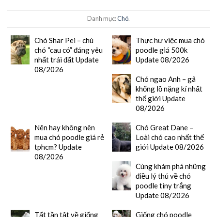
Danh mục:
Chó
.
Chó Shar Pei – chú
Thực hư việc mua chó
chó “cau có” đáng yêu
poodle giá 500k
nhất trái đất Update
Update 08/2026
08/2026
Chó ngao Anh – gã
khổng lồ nặng kí nhất
thế giới Update
08/2026
Nên hay không nên
Chó Great Dane –
mua chó poodle giá rẻ
Loài chó cao nhất thế
tphcm? Update
giới Update 08/2026
08/2026
Cùng khám phá những
điều lý thú về chó
poodle tiny trắng
Update 08/2026
Tất tần tật về giống
Giống chó poodle