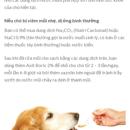
của chó hiện tại.
Nếu chó bị viêm mũi nhẹ, dị ứng bình thường
Bạn có thể mua dung dịch Na₂CO₃ (Natri Cacbonat) hoặc
NaCl 0.9% (tên thường gọi là nước muối sinh lý, có bán ở các
tiệm thuốc tây bình thường) hoặc nước biển.
Sau khi đã rửa mũi cho sạch bằng các dung dịch trên, bạn
dùng thêm Axit Boric 2% để nhỏ cho chó từ 2 – 3 lần/ngày,
mỗi lần 6-8 giọt và bôi thêm vazolin bên ngoài để tránh trầy
xướt do nước mũi chảy ra dính ở thành mũi.