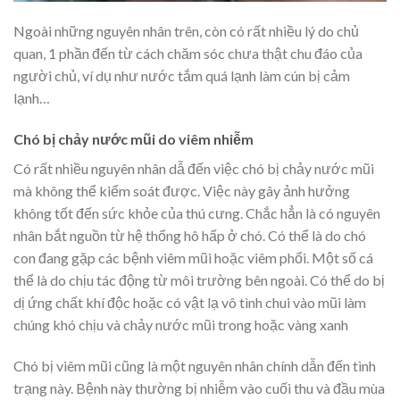
Ngoài những nguyên nhân trên, còn có rất nhiều lý do chủ
quan, 1 phần đến từ cách chăm sóc chưa thật chu đáo của
người chủ, ví dụ như nước tắm quá lạnh làm cún bị cảm
lạnh…
Chó bị chảy nước mũi do viêm nhiễm
Có rất nhiều nguyên nhân dẫ đến việc chó bị chảy nước mũi
mà không thể kiểm soát được. Việc này gây ảnh hưởng
không tốt đến sức khỏe của thú cưng. Chắc hẳn là có nguyên
nhân bắt nguồn từ hệ thống hô hấp ở chó. Có thể là do chó
con đang gặp các bệnh viêm mũi hoặc viêm phổi. Một số cá
thể là do chịu tác động từ môi trường bên ngoài. Có thể do bị
dị ứng chất khí độc hoặc có vật lạ vô tình chui vào mũi làm
chúng khó chịu và chảy nước mũi trong hoặc vàng xanh
Chó bị viêm mũi cũng là một nguyên nhân chính dẫn đến tình
trạng này. Bệnh này thường bị nhiễm vào cuối thu và đầu mùa