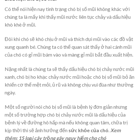
Có thể nói hiện nay tình trạng chó bị sổ mũi không khác với
chúng ta là mấy khi thấy mũi nước liên tục chảy và dấu hiệu
khò khè ở mũi.
Đôi khi chó sẽ khó chịu ở mũi và thích dụi mũi vào các đồ vật
xung quanh bé. Chúng ta có thể quan sát thấy ở hai cánh mũi
của chó có gỉ mũi bám vào và màng gỉ mũi bắt đầu xuất hiện.
Nặng nhất là chúng ta sẽ thấy dấu hiệu chó bị chảy nước mũi
xanh, chó bị ho khạc chảy nước mũi hoặc chó bị sổ mũi bỏ ăn
khiến cơ thể mệt mỏi, ủ rũ và không chịu vui đùa như thường
ngày.
Một số người nói chó bị sổ mũi là bệnh lý đơn giản nhưng
một số trường hợp chó bị chảy nước mũi là dấu hiệu của
bệnh lý về đường hô hấp mà nếu không quan tâm, chữa trị
kịp thời thì sẽ ảnh hưởng đến
sức khỏe của chó
.
Xem
thêm: 15 loại cây trồng gây nguy hiểm cho chó