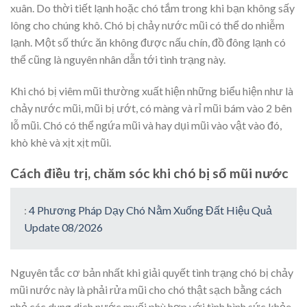
xuân. Do thời tiết lạnh hoặc chó tắm trong khi bạn không sấy
lông cho chúng khô. Chó bị chảy nước mũi có thể do nhiễm
lạnh. Một số thức ăn không được nấu chín, đồ đông lạnh có
thể cũng là nguyên nhân dẫn tới tình trạng này.
Khi chó bị viêm mũi thường xuất hiện những biểu hiện như là
chảy nước mũi, mũi bị ướt, có màng và rỉ mũi bám vào 2 bên
lỗ mũi. Chó có thể ngứa mũi và hay dụi mũi vào vật vào đó,
khò khè và xịt xịt mũi.
Cách điều trị, chăm sóc khi chó bị sổ mũi nước
:
4 Phương Pháp Dạy Chó Nằm Xuống Đất Hiệu Quả
Update 08/2026
Nguyên tắc cơ bản nhất khi giải quyết tình trạng chó bị chảy
mũi nước này là phải rửa mũi cho chó thật sạch bằng cách
nhỏ các dung dịch nước muối phù hợp với tình hình sức khỏe