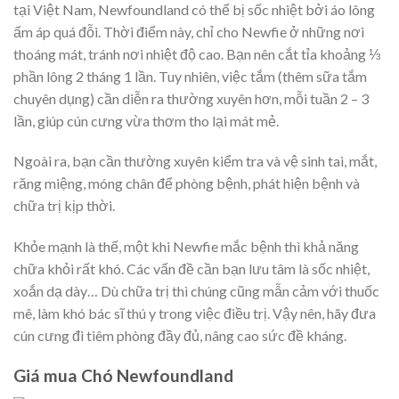
tại Việt Nam, Newfoundland có thể bị sốc nhiệt bởi áo lông
ấm áp quá đỗi. Thời điểm này, chỉ cho Newfie ở những nơi
thoáng mát, tránh nơi nhiệt độ cao. Bạn nên cắt tỉa khoảng ⅓
phần lông 2 tháng 1 lần. Tuy nhiên, việc tắm (thêm sữa tắm
chuyên dụng) cần diễn ra thường xuyên hơn, mỗi tuần 2 – 3
lần, giúp cún cưng vừa thơm tho lại mát mẻ.
Ngoài ra, bạn cần thường xuyên kiểm tra và vệ sinh tai, mắt,
răng miệng, móng chân để phòng bệnh, phát hiện bệnh và
chữa trị kịp thời.
Khỏe mạnh là thế, một khi Newfie mắc bệnh thì khả năng
chữa khỏi rất khó. Các vấn đề cần bạn lưu tâm là sốc nhiệt,
xoắn dạ dày… Dù chữa trị thì chúng cũng mẫn cảm với thuốc
mê, làm khó bác sĩ thú y trong việc điều trị. Vậy nên, hãy đưa
cún cưng đi tiêm phòng đầy đủ, nâng cao sức đề kháng.
Giá mua Chó Newfoundland