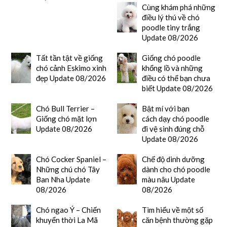
Cùng khám phá những
điều lý thú về chó
poodle tiny trắng
Update 08/2026
Tất tần tật về giống
Giống chó poodle
chó cảnh Eskimo xinh
khổng lồ và những
đẹp Update 08/2026
điều có thể bạn chưa
biết Update 08/2026
Chó Bull Terrier –
Bật mí với bạn
Giống chó mặt lợn
cách dạy chó poodle
Update 08/2026
đi vệ sinh đúng chỗ
Update 08/2026
Chó Cocker Spaniel –
Chế độ dinh dưỡng
Những chú chó Tây
dành cho chó poodle
Ban Nha Update
màu nâu Update
08/2026
08/2026
Chó ngao Ý – Chiến
Tìm hiểu về một số
khuyển thời La Mã
căn bệnh thường gặp