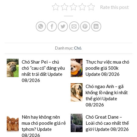
Rate this post
Danh mục:
Chó
.
Chó Shar Pei – chú
Thực hư việc mua chó
chó “cau có” đáng yêu
poodle giá 500k
nhất trái đất Update
Update 08/2026
08/2026
Chó ngao Anh – gã
khổng lồ nặng kí nhất
thế giới Update
08/2026
Nên hay không nên
Chó Great Dane –
mua chó poodle giá rẻ
Loài chó cao nhất thế
tphcm? Update
giới Update 08/2026
08/2026