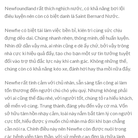
Newfoundland rất thích nghịch nước, có khả năng bơi lội
điêu luyện nên còn có biệt danh là Saint Bernard Nước.
Newfie có biệt tài làm việc bền bỉ, kiên trì cùng sức chịu
đựng dẻo dai. Chúng nhanh nhẹn, thông minh, dễ huấn luyện.
Nhìn dữ dằn vậy mà, ai nhìn cũng e dè ấy chứ, bởi vậy trông
nhà cực kì hiệu quả đấy, tạo cho bạn một sự tin tưởng tuyệt
đối vào trợ thủ đắc lực này khi canh gác. Không những thế,
chúng còn có khả năng kéo xe, đánh hơi hay tha mồi nữa đấy.
Newfie rất tình cảm với chủ nhân, sẵn sàng tấn công ai làm
tổn thương đến người chú chó yêu quý. Nhưng không phải
với ai cũng thế đâu nhé, với người tốt, chúng tỏ ra hiếu khách,
dễ mến vô cùng. Trung thành, đáng yêu đến vậy cơ mà. Vốn
sở hữu tâm hồn nhạy cảm, loài này nắm bắt tâm lý con người
cực tốt, hiểu được ý muốn chủ nhân mà đôi khi bạn chẳng
cần nói ra. Chính điều này nên Newfie còn được nuôi trong
các bệnh viện tâm thần, với sứ mệnh cao đẹp là chữa lành