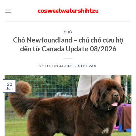
Skip
to
content
CHÓ
Chó Newfoundland – chú chó cứu hộ
đến từ Canada Update 08/2026
POSTED ON
30 JUNE, 2021
BY
VAAT
30
Jun