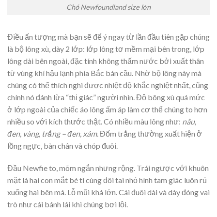
Chó Newfoundland size lớn
Điều ấn tượng mà bạn sẽ để ý ngay từ lần đầu tiên gặp chúng
là bộ lông xù, dày 2 lớp: lớp lông tơ mềm mại bên trong, lớp
lông dài bên ngoài, đặc tính không thấm nước bởi xuất thân
từ vùng khí hậu lạnh phía Bắc bán cầu. Nhờ bộ lông này mà
chúng có thể thích nghi được nhiệt độ khắc nghiệt nhất, cũng
chính nó đánh lừa “thị giác” người nhìn. Độ bông xù quá mức
ở lớp ngoài của chiếc áo lông ấm áp làm cơ thể chúng to hơn
nhiều so với kích thước thật. Có nhiều màu lông như:
nâu,
đen, vàng, trắng – đen, xám
. Đốm trắng thường xuất hiện ở
lồng ngực, bàn chân và chóp đuôi.
Đầu Newfie to, mõm ngắn nhưng rộng. Trái ngược với khuôn
mặt là hai con mắt bé tí cùng đôi tai nhỏ hình tam giác luôn rủ
xuống hai bên má. Lỗ mũi khá lớn. Cái đuôi dài và dày đóng vai
trò như cái bánh lái khi chúng bơi lội.