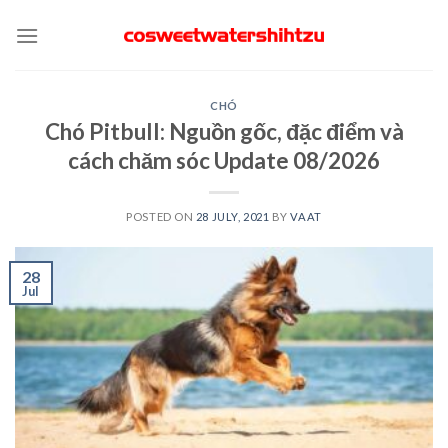
Skip
to
content
CHÓ
Chó Pitbull: Nguồn gốc, đặc điểm và
cách chăm sóc Update 08/2026
POSTED ON
28 JULY, 2021
BY
VAAT
28
Jul