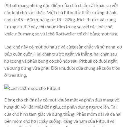
Pitbull mang những đặc điểm của chó chiến rất khác so với
các loài chó săn khác. Một chú Pitbull ở tuổi trưởng thành
cao từ 45 – 60cm, nặng từ 18 – 32kg. Kích thước và trọng
lượng cơ thể này chỉ thuộc tầm trung so với các loài chó
khác, nếu mang so với chó Rottweiler thì chỉ bằng một nửa.
Loài chó này có một bộ ngực vô cùng săn chắc và nở nang, cơ
bắp cuồn cuộn. Hai chân trước ngắn và thẳng, hai chân sau
hơi cong và phần bụng có chỗ hóp sâu. Pitbull có đuôi ngắn
và dựng đứng vừa phải. Đôi khi, đuôi của chúng sẽ cuộn tròn
ở trên lưng.
Dòng chó chiến này có một khuôn mặt và phần đầu mang vẻ
hung dữ với đôi mắt đỏ ngầu, có phần dựng ngược lên. Tai
của chó hình tam giác và dựng thẳng. Phần mõm dài và da hai
bên mõm chó hơi chảy xuống. Răng và hàm của Pitbull vô