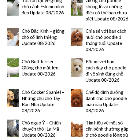
Tất tần tật về giống
Giống chó poodle
chó cảnh Eskimo xinh
khổng lồ và những
đẹp Update 08/2026
điều có thể bạn chưa
biết Update 08/2026
Chó Bắc Kinh – giống
Chia sẻ với bạn cách
chó cổ linh thiêng
nuôi chó poodle 1
Update 08/2026
tháng tuổi Update
08/2026
Chó Bull Terrier –
Bật mí với bạn
Giống chó mặt lợn
cách dạy chó poodle
Update 08/2026
đi vệ sinh đúng chỗ
Update 08/2026
Chó Cocker Spaniel –
Chế độ dinh dưỡng
Những chú chó Tây
dành cho chó poodle
Ban Nha Update
màu nâu Update
08/2026
08/2026
Chó ngao Ý – Chiến
Tìm hiểu về một số
khuyển thời La Mã
căn bệnh thường gặp
Update 08/2026
ở chó poodle lông xù