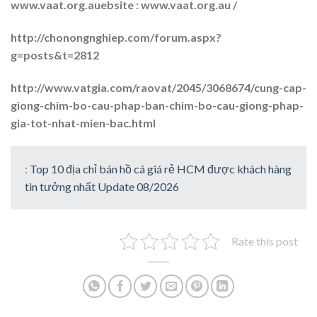
www.vaat.org.auebsite : www.vaat.org.au /
http://chonongnghiep.com/forum.aspx?
g=posts&t=2812
http://www.vatgia.com/raovat/2045/3068674/cung-cap-
giong-chim-bo-cau-phap-ban-chim-bo-cau-giong-phap-
gia-tot-nhat-mien-bac.html
:
Top 10 địa chỉ bán hồ cá giá rẻ HCM được khách hàng
tin tưởng nhất Update 08/2026
Rate this post