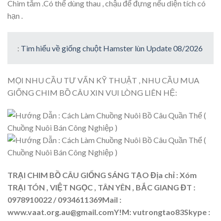
Chim tắm .Có thể dùng thau , chậu để đựng nếu diện tích có
hạn .
:
Tìm hiểu về giống chuột Hamster lùn Update 08/2026
MỌI NHU CẦU TƯ VẤN KỸ THUẬT , NHU CẦU MUA
GIỐNG CHIM BỒ CÂU XIN VUI LÒNG LIÊN HỆ:
TRẠI CHIM BỒ CÂU GIỐNG SÁNG TẠO Địa chỉ : Xóm
TRẠI TÓN , VIỆT NGỌC , TÂN YÊN , BẮC GIANG ĐT :
0978910022 / 0934611369Mail :
www.vaat.org.au@gmail.comY
!M: vutrongtao83Skype :