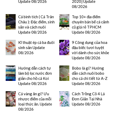
Update 08/2026
2020] Update
08/2026
Cá bình tích ( Cá Trân
Top 10+ địa điểm
Châu ): Đặc điểm, sinh
chuyên bán bể cá cảnh
sản và cách nuôi
cũ giá rẻ TPHCM
Update 08/2026
Update 08/2026
Kĩ thuật ép cá ba đuôi
9 Công dụng của hoa
sinh sản Update
đậu biếc tươi tuyệt
08/2026
vời dành cho sức khỏe
Update 08/2026
Hướng dẫn cách tự
Bobo là gì? Hướng
làm bộ lọc nước đơn
dẫn cách nuôi bobo
giản cho hồ cá Koi
cho cá chi tiết từ A-Z
Update 08/2026
Update 08/2026
Cá vàng ăn gì? Ưu
Cách Trồng Cỏ 4 Lá
nhược điểm của mỗi
Đơn Giản Tại Nhà
loại thức ăn. Update
Update 08/2026
08/2026