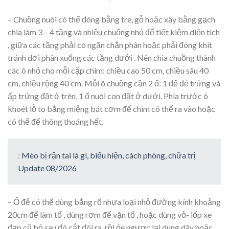
– Chuồng nuôi có thể đóng bằng tre, gỗ hoặc xây bằng gạch
chia làm 3 – 4 tầng và nhiều chuống nhỏ để tiết kiệm diện tích
, giữa các tầng phải có ngăn chắn phân hoặc phải đóng khít
tránh dơi phân xuống các tầng dưới . Nên chia chuồng thành
các ô nhỏ cho mỗi cặp chim: chiều cao 50 cm, chiều sâu 40
cm, chiều rộng 40 cm. Mỗi ô chuồng cần 2 ổ: 1 để đẻ trứng và
ấp trứng đặt ở trên, 1 ổ nuôi con đặt ở dưới. Phía trước ô
khoét lỗ to bằng miệng bát cơm để chim có thể ra vào hoặc
có thể để thông thoáng hết.
:
Mèo bị rận tai là gì, biểu hiện, cách phòng, chữa trị
Update 08/2026
– Ổ đẻ có thể dùng bằng rổ nhựa loại nhỏ đường kính khoảng
20cm để làm tổ , dùng rơm để vặn tổ , hoặc dùng vỏ- lốp xe
đạp cũ bỏ sau đó cắt đôi ra ,rồi ỏe ngược lại dung dây hoặc