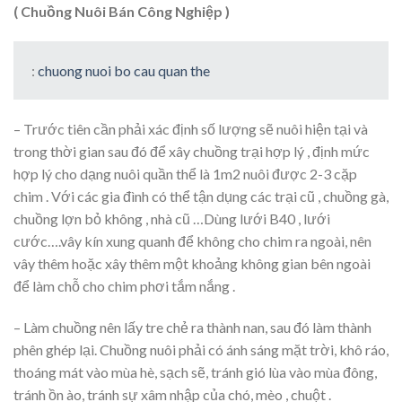
:
chuong nuoi bo cau quan the
– Trước tiên cần phải xác định số lượng sẽ nuôi hiện tại và
trong thời gian sau đó để xây chuồng trại hợp lý , định mức
hợp lý cho dạng nuôi quần thể là 1m2 nuôi được 2-3 cặp
chim . Với các gia đình có thể tận dụng các trại cũ , chuồng gà,
chuồng lợn bỏ không , nhà cũ …Dùng lưới B40 , lưới
cước….vây kín xung quanh để không cho chim ra ngoài, nên
vây thêm hoặc xây thêm một khoảng không gian bên ngoài
để làm chỗ cho chim phơi tắm nắng .
– Làm chuồng nên lấy tre chẻ ra thành nan, sau đó làm thành
phên ghép lại. Chuồng nuôi phải có ánh sáng mặt trời, khô ráo,
thoáng mát vào mùa hè, sạch sẽ, tránh gió lùa vào mùa đông,
tránh ồn ào, tránh sự xâm nhập của chó, mèo , chuột .