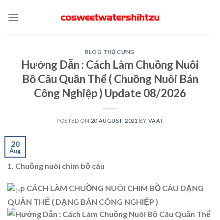
Skip
to
content
BLOG THÚ CƯNG
Hướng Dẫn : Cách Làm Chuồng Nuôi
Bồ Câu Quần Thể ( Chuồng Nuôi Bán
Công Nghiệp ) Update 08/2026
POSTED ON
20 AUGUST, 2021
BY
VAAT
20
Aug
1. Chuồng nuôi chim bồ câu
CÁCH LÀM CHUỒNG NUÔI CHIM BỒ CÂU DẠNG
QUẦN THỂ ( DẠNG BÁN
CÔNG NGHIỆP )