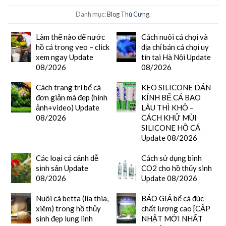
Danh mục:
Blog Thú Cưng
.
Làm thế nào để nước
Cách nuôi cá chọi và
hồ cá trong veo – click
địa chỉ bán cá chọi uy
xem ngay Update
tín tại Hà Nội Update
08/2026
08/2026
Cách trang trí bể cá
KEO SILICONE DÁN
đơn giản mà đẹp (hình
KÍNH BỂ CÁ BAO
ảnh+video) Update
LÂU THÌ KHÔ –
08/2026
CÁCH KHỬ MÙI
SILICONE HỒ CÁ
Update 08/2026
Các loại cá cảnh dễ
Cách sử dụng bình
sinh sản Update
CO2 cho hồ thủy sinh
08/2026
Update 08/2026
Nuôi cá betta (lia thia,
BÁO GIÁ bể cá đúc
xiêm) trong hồ thủy
chất lượng cao [CẬP
sinh đẹp lung linh
NHẬT MỚI NHẤT