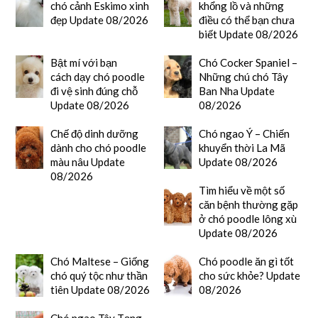
chó cảnh Eskimo xinh
khổng lồ và những
đẹp Update 08/2026
điều có thể bạn chưa
biết Update 08/2026
Bật mí với bạn
Chó Cocker Spaniel –
cách dạy chó poodle
Những chú chó Tây
đi vệ sinh đúng chỗ
Ban Nha Update
Update 08/2026
08/2026
Chế độ dinh dưỡng
Chó ngao Ý – Chiến
dành cho chó poodle
khuyển thời La Mã
màu nâu Update
Update 08/2026
08/2026
Tìm hiểu về một số
căn bệnh thường gặp
ở chó poodle lông xù
Update 08/2026
Chó Maltese – Giống
Chó poodle ăn gì tốt
chó quý tộc như thần
cho sức khỏe? Update
tiên Update 08/2026
08/2026