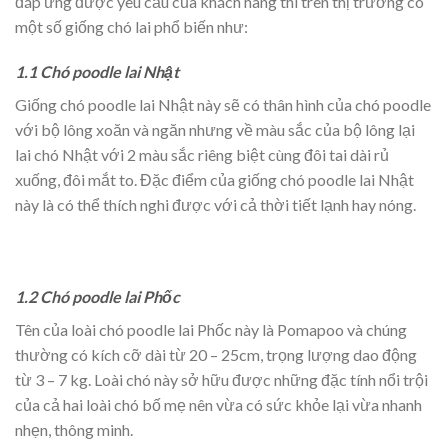
đáp ứng được yêu cầu của khách hàng thì trên thị trường có
một số giống chó lai phổ biến như:
1.1 Chó poodle lai Nhật
Giống chó poodle lai Nhật này sẽ có thân hình của chó poodle
với bộ lông xoăn và ngăn nhưng về màu sắc của bộ lông lại
lai chó Nhật với 2 màu sắc riêng biệt cùng đôi tai dài rủ
xuống, đôi mắt to. Đặc điểm của giống chó poodle lai Nhật
này là có thể thích nghi được với cả thời tiết lạnh hay nóng.
1.2 Chó poodle lai Phốc
Tên của loài chó poodle lai Phốc này là Pomapoo và chúng
thường có kích cỡ dài từ 20 – 25cm, trọng lượng dao động
từ 3 – 7 kg. Loài chó này sở hữu được những đặc tính nổi trội
của cả hai loài chó bố mẹ nên vừa có sức khỏe lại vừa nhanh
nhẹn, thông minh.