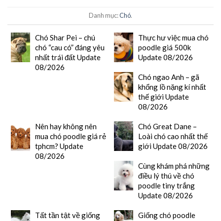
Danh mục:
Chó
.
Chó Shar Pei – chú
Thực hư việc mua chó
chó “cau có” đáng yêu
poodle giá 500k
nhất trái đất Update
Update 08/2026
08/2026
Chó ngao Anh – gã
khổng lồ nặng kí nhất
thế giới Update
08/2026
Nên hay không nên
Chó Great Dane –
mua chó poodle giá rẻ
Loài chó cao nhất thế
tphcm? Update
giới Update 08/2026
08/2026
Cùng khám phá những
điều lý thú về chó
poodle tiny trắng
Update 08/2026
Tất tần tật về giống
Giống chó poodle