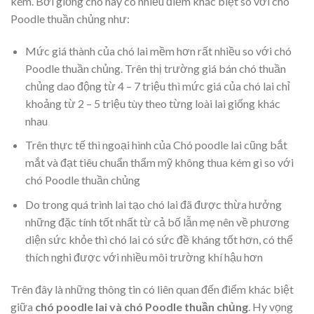
kém. Bởi giống chó này có nhiều điểm khác biệt so với chó
Poodle thuần chủng như:
Mức giá thành của chó lai mềm hơn rất nhiều so với chó
Poodle thuần chủng. Trên thị trường giá bán chó thuần
chủng dao động từ 4 – 7 triệu thì mức giá của chó lai chỉ
khoảng từ 2 – 5 triệu tùy theo từng loài lai giống khác
nhau
Trên thực tế thì ngoại hình của Chó poodle lai cũng bắt
mắt và đạt tiêu chuẩn thẩm mỹ không thua kém gì so với
chó Poodle thuần chủng
Do trong quá trình lai tạo chó lai đã được thừa hưởng
những đặc tính tốt nhất từ cả bố lẫn mẹ nên về phương
diện sức khỏe thì chó lai có sức đề kháng tốt hơn, có thể
thích nghi được với nhiều môi trường khí hậu hơn
Trên đây là những thông tin có liên quan đến điểm khác biệt
giữa
chó poodle lai và chó Poodle thuần chủng
. Hy vọng