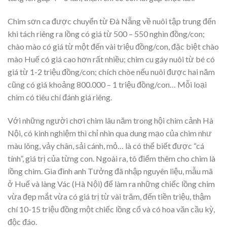
Chim sơn ca được chuyển từ Ðà Nẵng về nuôi tập trung đến
khi tách riêng ra lồng có giá từ 500 – 550 nghìn đồng/con;
chào mào có giá từ một đến vài triệu đồng/con, đặc biệt chào
mào Huế có giá cao hơn rất nhiều; chim cu gáy nuôi từ bé có
giá từ 1-2 triệu đồng/con; chích chòe nếu nuôi được hai năm
cũng có giá khoảng 800.000 – 1 triệu đồng/con… Mỗi loại
chim có tiêu chí đánh giá riêng.
Với những người chơi chim lâu năm trong hội chim cảnh Hà
Nội, có kinh nghiệm thì chỉ nhìn qua dung mạo của chim như
màu lông, vảy chân, sải cánh, mỏ… là có thể biết được “cá
tính”, giá trị của từng con. Ngoài ra, tô điểm thêm cho chim là
lồng chim. Gia đình anh Tưởng đã nhập nguyên liệu, mẫu mã
ở Huế và làng Vác (Hà Nội) để làm ra những chiếc lồng chim
vừa đẹp mắt vừa có giá trị từ vài trăm, đến tiền triệu, thậm
chí 10-15 triệu đồng một chiếc lồng cổ và có hoa văn cầu kỳ,
độc đáo.