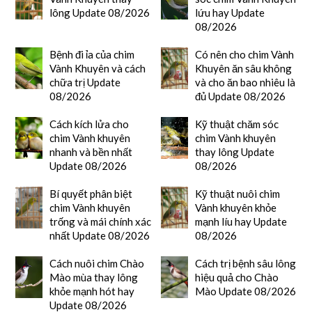
lông Update 08/2026
lứu hay Update
08/2026
Bệnh đi ỉa của chim
Có nên cho chim Vành
Vành Khuyên và cách
Khuyên ăn sâu không
chữa trị Update
và cho ăn bao nhiêu là
08/2026
đủ Update 08/2026
Cách kích lửa cho
Kỹ thuật chăm sóc
chim Vành khuyên
chim Vành khuyên
nhanh và bền nhất
thay lông Update
Update 08/2026
08/2026
Bí quyết phân biệt
Kỹ thuật nuôi chim
chim Vành khuyên
Vành khuyên khỏe
trống và mái chính xác
mạnh líu hay Update
nhất Update 08/2026
08/2026
Cách nuôi chim Chào
Cách trị bệnh sâu lông
Mào mùa thay lông
hiệu quả cho Chào
khỏe mạnh hót hay
Mào Update 08/2026
Update 08/2026