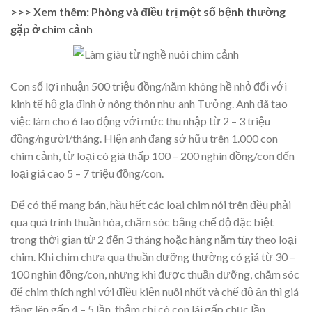
>>> Xem thêm: Phòng và điều trị một số bệnh thường
gặp ở chim cảnh
Con số lợi nhuận 500 triệu đồng/năm không hề nhỏ đối với
kinh tế hộ gia đình ở nông thôn như anh Tưởng. Anh đã tạo
việc làm cho 6 lao động với mức thu nhập từ 2 – 3 triệu
đồng/người/tháng. Hiện anh đang sở hữu trên 1.000 con
chim cảnh, từ loại có giá thấp 100 – 200 nghìn đồng/con đến
loại giá cao 5 – 7 triệu đồng/con.
Ðể có thể mang bán, hầu hết các loại chim nói trên đều phải
qua quá trình thuần hóa, chăm sóc bằng chế độ đặc biệt
trong thời gian từ 2 đến 3 tháng hoặc hàng năm tùy theo loại
chim. Khi chim chưa qua thuần dưỡng thường có giá từ 30 –
100 nghìn đồng/con, nhưng khi được thuần dưỡng, chăm sóc
để chim thích nghi với điều kiện nuôi nhốt và chế độ ăn thì giá
tăng lên gấp 4 – 5 lần, thậm chí có con lãi gấp chục lần.