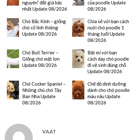
nguyên” đắt giá bậc
của poodle Update
nhất Update 08/2026
08/2026
Chó Bắc Kinh – giống
Chia sẻ với bạn cách
chó cổ linh thiêng
nuôi chó poodle 1
Update 08/2026
tháng tuổi Update
08/2026
Chó Bull Terrier –
Bật mí với bạn
Giống chó mặt lợn
cách dạy chó poodle
Update 08/2026
đi vệ sinh đúng chỗ
Update 08/2026
Chó Cocker Spaniel –
Chế độ dinh dưỡng
Những chú chó Tây
dành cho chó poodle
Ban Nha Update
màu nâu Update
08/2026
08/2026
VAAT