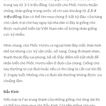
trong tay từ 3-5 triệu đồng. Giá một chú Phốc Hươu thuần
chủng, nhân giống trong nước sẽ rơi vào khoảng từ
2.5-4
triệu đồng
. Bạn có thể tìm mua chúng ở bất kỳ đâu: cửa hàng
chó cảnh, trại chó hay ngay tại nhà dân vì đây là giống chó
được nuôi phổ biến tại Việt Nam nên số lượng nhân giống
cực kỳ nhiều.
Nhìn chung, chó Phốc Hươu có ngoại hình đẹp mắt, thân hình
nhỏ bé nhưng cực kỳ săn chắc, nở nang. Dáng đi nhanh nhẹn,
thanh thoát đầy oai phong, bệ vệ. Đặc điểm nổi bật nhất để
nhận biết chó Phốc Hươu nằm ở đuôi của chúng. Giống chó
này thường bị cụt đuôi hoặc nếu có thì cũng bị cắt cụt khi đủ
2-3 ngày tuổi. Những chú có đuôi dài thường không được ưa
chuộng lắm.
Bắc Kinh
Nếu bạn là Fan trung thành của những giống chó lông dài thì
có thể lựa chọn mua chó Bắc Kinh. Giá tiền giống chó này