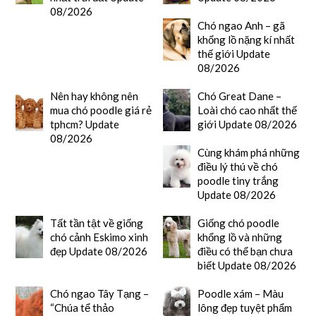
08/2026
Chó ngao Anh – gã
khổng lồ nặng kí nhất
thế giới Update
08/2026
Nên hay không nên
Chó Great Dane –
mua chó poodle giá rẻ
Loài chó cao nhất thế
tphcm? Update
giới Update 08/2026
08/2026
Cùng khám phá những
điều lý thú về chó
poodle tiny trắng
Update 08/2026
Tất tần tật về giống
Giống chó poodle
chó cảnh Eskimo xinh
khổng lồ và những
đẹp Update 08/2026
điều có thể bạn chưa
biết Update 08/2026
Chó ngao Tây Tạng –
Poodle xám – Màu
“Chúa tể thảo
lông đẹp tuyệt phẩm