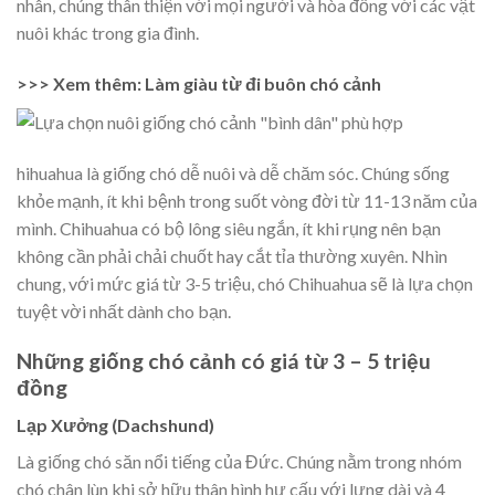
nhân, chúng thân thiện với mọi người và hòa đồng với các vật
nuôi khác trong gia đình.
>>> Xem thêm: Làm giàu từ đi buôn chó cảnh
hihuahua là giống chó dễ nuôi và dễ chăm sóc. Chúng sống
khỏe mạnh, ít khi bệnh trong suốt vòng đời từ 11-13 năm của
mình. Chihuahua có bộ lông siêu ngắn, ít khi rụng nên bạn
không cần phải chải chuốt hay cắt tỉa thường xuyên. Nhìn
chung, với mức giá từ 3-5 triệu, chó Chihuahua sẽ là lựa chọn
tuyệt vời nhất dành cho bạn.
Những giống chó cảnh có giá từ 3 – 5 triệu
đồng
Lạp Xưởng (Dachshund)
Là giống chó săn nổi tiếng của Đức. Chúng nằm trong nhóm
chó chân lùn khi sở hữu thân hình hư cấu với lưng dài và 4