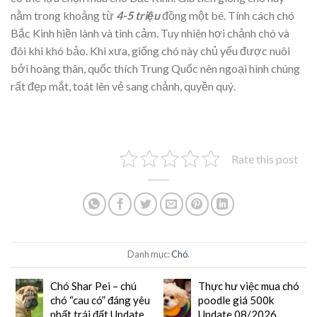
nằm trong khoảng từ
4-5 triệu
đồng một bé. Tính cách chó
Bắc Kinh hiền lành và tình cảm. Tuy nhiên hơi chảnh chó và
đôi khi khó bảo. Khi xưa, giống chó này chủ yếu được nuôi
bởi hoàng thân, quốc thích Trung Quốc nên ngoại hình chúng
rất đẹp mắt, toát lên vẻ sang chảnh, quyền quý.
Rate this post
Danh mục:
Chó
.
Chó Shar Pei – chú
Thực hư việc mua chó
chó “cau có” đáng yêu
poodle giá 500k
nhất trái đất Update
Update 08/2026