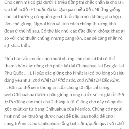
Chó cảnh mà có giá dưới 1 triệu đồng thì chắc chắn là chó lai.
Có thể là đời F1 hoặc đã lai tạo qua nhiều đời. Những giống
chó lai thường có nguồn gen bất ổn định nên không phù hợp
làm chó giống. Ngoại hình và tính cách chúng thường khó
đoán ở thế hệ sau. Có thể lúc nhỏ, các đặc điểm không khác gì
so với chó thuần chủng, nhưng càng lớn, bạn sẽ càng nhận rõ
sự khác biệt.
Nếu bạn vẫn muốn chọn nuôi những chú chó lai thì có thể
tham khảo các dòng chó phốc lai (lai Chihuahua, lai Becgie, lai
Phú Quốc, … ). Hoặc các giống chó Nhật lai có bộ lông xù siêu
đáng yêu như:
chó Nhật lai Phốc sóc, chó Nhật lai Bắc Kinh,
…
Bạn có thể xem thông tin của chúng tại địa chỉ trang
web Chihuahua được nhân giống trong nước sẽ có giá từ
4-5
triệu
đồng cho một chú 2 tháng tuổi. Giống chó này có nguồn
gốc xuất xứ từ bang Chihuahua của Mexico. Chúng có ngoại
hình nhỏ bé, thường được nuôi để bầu bạn hoặc để chơi
cùng trẻ em. Chó Chihuahua sống tình cảm, quấn quýt với chủ