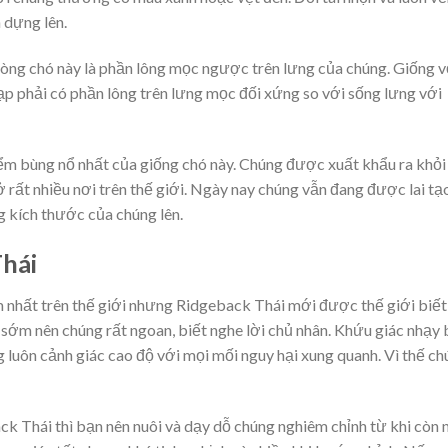
 dựng lên.
dòng chó này là phần lông mọc ngược trên lưng của chúng. Giống v
 phải có phần lông trên lưng mọc đối xứng so với sống lưng với
ểm bùng nổ nhất của giống chó này. Chúng được xuất khẩu ra khỏi
ở rất nhiều nơi trên thế giới. Ngày nay chúng vẫn đang được lai tạ
g kích thước của chúng lên.
Thái
 nhất trên thế giới nhưng Ridgeback Thái mới được thế giới biết
 sớm nên chúng rất ngoan, biết nghe lời chủ nhân. Khứu giác nhạy
g luôn cảnh giác cao độ với mọi mối nguy hại xung quanh. Vì thế c
k Thái thì bạn nên nuôi và dạy dỗ chúng nghiêm chỉnh từ khi còn 