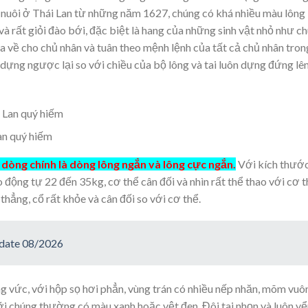
 nuôi ở Thái Lan từ những năm 1627, chúng có khá nhiều màu lông
và rất giỏi đào bới, đặc biệt là hang của những sinh vật nhỏ như c
a về cho chủ nhân và tuân theo mệnh lệnh của tất cả chủ nhân tron
 dựng ngược lại so với chiều của bộ lông và tai luôn dựng đứng lê
an quý hiếm
dòng chính là dòng lông ngắn và lông cực ngắn.
Với kích thướ
 động tự 22 đến 35kg, cơ thể cân đối và nhìn rất thể thao với cơ 
hẳng, cổ rất khỏe và cân đối so với cơ thể.
pdate 08/2026
g vức, với hộp sọ hơi phẳn, vùng trán có nhiều nếp nhăn, mõm vuô
ỡi chúng thường có màu xanh hoặc vệt đen. Đôi tai nhọn và luôn v