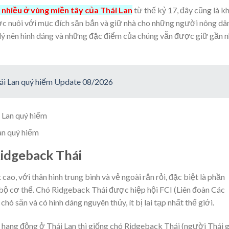
 nhiều ở vùng miền tây của Thái Lan
từ thế kỷ 17, đây cũng là k
c nuôi với mục đích săn bắn và giữ nhà cho những người nông dân
 lý nên hình dáng và những đặc điểm của chúng vẫn được giữ gần 
ái Lan quý hiếm Update 08/2026
an quý hiếm
Ridgeback Thái
ao, với thân hình trung bình và vẻ ngoài rắn rỏi, đặc biệt là phần
bộ cơ thể. Chó Ridgeback Thái được hiệp hội FCI (Liên đoàn Các
chó săn và có hình dáng nguyên thủy, ít bị lai tạp nhất thế giới.
 hang động ở Thái Lan thì giống chó Ridgeback Thái (người Thái g