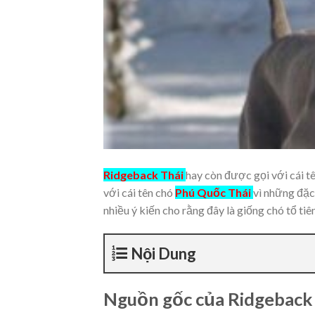
Ridgeback Thái
hay còn được gọi với cái 
với cái tên chó
Phú Quốc Thái
vì những đặc
nhiều ý kiến cho rằng đây là giống chó tổ t
Nội Dung
Nguồn gốc của Ridgeback