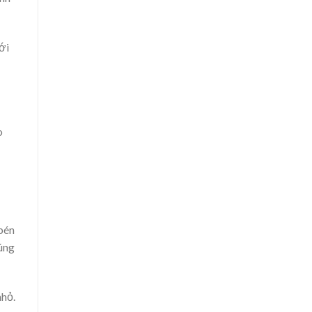
ới
o
 bén
húng
nhỏ.