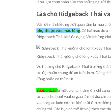
là sự lựa chọn hoàn hảo cho những người th
Giá chó Ridgeback Thái và 
Vấn đề mà nhiều người quan tâm là mua chó
phụ thuộc vào màu lông
. Có hai màu được 
Ridgeback Thái khá đa dạng. Với những chú 
Ridgeback Thái-giống chó lông xoáy Thái L
Với những chú Ridgeback Thái trưởng thành 
tờ, độ thuần chủng để an toàn hơn. Dòng ch
đồng hoặc có thể hơn.
vaat.org.au
là một trong những địa chỉ cung c
tư vấn cho bạn! vaat.org.au là một địa chỉ c
vaat.org.au luôn có sức khỏe tốt,được tiêm 
chúng tôi. Các bạn có thể liên hệ theo các th