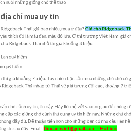
ích nuôi những giống chó thể thao
địa chỉ mua uy tín
 Ridgeback Thái giá bao nhiêu, mua ở đâu?
Giá chó Ridgeback Th
yêu thích đó là màu đen, màu đỏ lửa. Ở thị trường Việt Nam, giá c
chó Ridgeback Thái nhỏ thì giá khoảng 3 triệu.
an quý hiếm
thì giá khoảng 7 triệu. Tuy nhiên bạn cần mua những chú chó có 
ó Ridgeback Thái nhập từ Thái về giá tương đối cao, khoảng 7 tri
ấp chó cảnh uy tín, tin cậy. Hãy liên hệ với vaat.org.au để chúng tô
ung cấp các giống chó cảnh thú cưng uy tín hiện nay. Những chú ch
phòng đầy đủ. Để thuận tiện hơn cho những bạn có nhu cầu liên hệ
ông tin sau đây: Email:
thucanhviet@gmail.com
– Hotline: