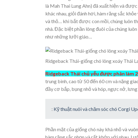
là Mah Thai Lung Ahn) đã xuất hiện và được
khác nhau, giỏi đánh hơi, hàm răng sắc khỏe 
và thỏ… khi bắt được con mồi, chúng luôn th
nhà. Đặc biệt phần lông đuôi của chúng luôn
như những lưỡi giáo…
Ridgeback Thái-giống chó lông xoáy Thái L
Ridgeback Thái chủ yếu được phân làm 2 
trung bình, cao từ 50 đến 60 cm và nặng giao
đầy cơ bắp, bụng nhỏ và hóp, ngực nở, lưng t
:
Kỹ thuật nuôi và chăm sóc chó Corgi U
Phần mặt của giống chó này khá nhỏ và vuôn
hàm răng sắc nhọn và rất khớp với nhau. Lư