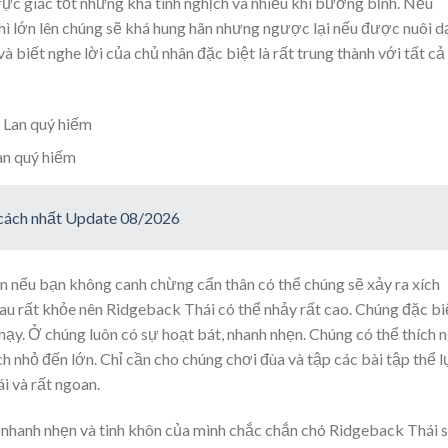
trực giác tốt nhưng khá tinh nghịch và nhiều khi bướng bỉnh. Nếu
hì lớn lên chúng sẽ khá hung hãn nhưng ngược lại nếu được nuôi d
và biết nghe lời của chủ nhân đặc biệt là rất trung thành với tất cả
an quý hiếm
 cách nhất Update 08/2026
ên nếu bạn không canh chừng cẩn thân có thể chúng sẽ xảy ra xích
au rất khỏe nên Ridgeback Thái có thể nhảy rất cao. Chúng đặc bi
chạy. Ở chúng luôn có sự hoạt bát, nhanh nhẹn. Chúng có thể thích n
ích nhỏ đến lớn. Chỉ cần cho chúng chơi đùa và tập các bài tập thể 
i và rất ngoan.
, nhanh nhẹn và tinh khôn của mình chắc chắn chó Ridgeback Thái 