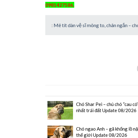
0981427586.
:
Mê tít dàn vệ sĩ mông to, chân ngắn – 
Chó Shar Pei – chú chó “cau có
nhất trái đất Update 08/2026
Chó ngao Anh – gã khổng lồ nặ
thế giới Update 08/2026