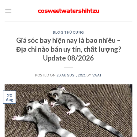
Skip
to
content
BLOG THÚ CƯNG
Giá sóc bay hiện nay là bao nhiêu –
Địa chỉ nào bán uy tín, chất lượng?
Update 08/2026
POSTED ON
20 AUGUST, 2021
BY
VAAT
20
Aug