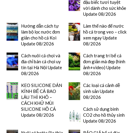
đậu biếc tươi tuyệt
vời dành cho sức khỏe
Update 08/2026
Hướng dẫn cách tự
Làm thế nào để nước
làm bộ lọc nước đơn
hồ cá trong veo – click
giản cho hồ cá Koi
xem ngay Update
Update 08/2026
08/2026
Cách nuôi cá chọi và
Cách trang trí bể cá
địa chỉ bán cá chọi uy
đơn giản mà đẹp (hình
tín tại Hà Nội Update
ảnh+video) Update
08/2026
08/2026
KEO SILICONE DÁN
Các loại cá cảnh dễ
KÍNH BỂ CÁ BAO
sinh sản Update
LÂU THÌ KHÔ –
08/2026
CÁCH KHỬ MÙI
SILICONE HỒ CÁ
Cách sử dụng bình
Update 08/2026
CO2 cho hồ thủy sinh
Update 08/2026
Nuôi cá betta (lia thia,
BÁO GIÁ bể cá đúc