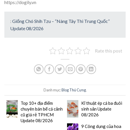
https://dogily.vn
:
Giống Chó Shih Tzu – “Nàng Tây Thi Trung Quốc”
Update 08/2026
Rate this post
Danh mục:
Blog Thú Cưng
.
Top 10+ địa điểm
Kĩ thuật ép cá ba đuôi
chuyên bán bể cá cảnh
sinh sản Update
cũ giá rẻ TPHCM
08/2026
Update 08/2026
9 Công dụng của hoa