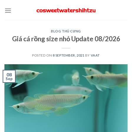
Skip
to
content
BLOG THÚ CƯNG
Giá cá rồng size nhỏ Update 08/2026
POSTED ON
8 SEPTEMBER, 2021
BY
VAAT
08
Sep