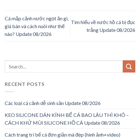
Cá mập cảnh nước ngọt ăn gì,
Tìm hiểu về nước hồ cá bị đục
giá bán và cách nuôi như thế
trắng Update 08/2026
nào? Update 08/2026
RECENT POSTS
Các loại cá cảnh dễ sinh sản Update 08/2026
KEO SILICONE DÁN KÍNH BỂ CÁ BAO LÂU THÌ KHÔ –
CÁCH KHỬ MÙI SILICONE HỒ CÁ Update 08/2026
Cách trang trí bể cá đơn giản mà đẹp (hình ảnh+video)