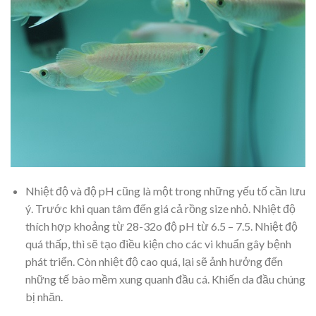
Nhiệt độ và độ pH cũng là một trong những yếu tố cần lưu
ý. Trước khi quan tâm đến giá cả rồng size nhỏ. Nhiệt độ
thích hợp khoảng từ 28-32o độ pH từ 6.5 – 7.5. Nhiệt độ
quá thấp, thì sẽ tạo điều kiện cho các vi khuẩn gây bệnh
phát triển. Còn nhiệt độ cao quá, lại sẽ ảnh hưởng đến
những tế bào mềm xung quanh đầu cá. Khiến da đầu chúng
bị nhăn.