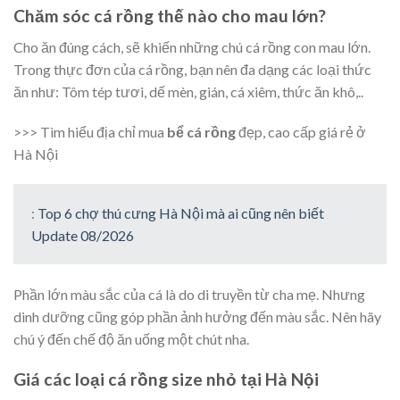
Chăm sóc cá rồng thế nào cho mau lớn?
Cho ăn đúng cách, sẽ khiến những chú cá rồng con mau lớn.
Trong thực đơn của cá rồng, bạn nên đa dạng các loại thức
ăn như: Tôm tép tươi, dế mèn, gián, cá xiêm, thức ăn khô,..
>>> Tìm hiểu địa chỉ mua
bể cá rồng
đẹp, cao cấp giá rẻ ở
Hà Nội
:
Top 6 chợ thú cưng Hà Nội mà ai cũng nên biết
Update 08/2026
Phần lớn màu sắc của cá là do di truyền từ cha mẹ. Nhưng
dinh dưỡng cũng góp phần ảnh hưởng đến màu sắc. Nên hãy
chú ý đến chế độ ăn uống một chút nha.
Giá các loại cá rồng size nhỏ tại Hà Nội