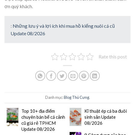
ơn quý khách.
:
Những lưu ý và lợi ích khi mua hồ kiếng nuôi cá cũ
Update 08/2026
Rate this post
Danh mục:
Blog Thú Cưng
.
Top 10+ địa điểm
Kĩ thuật ép cá ba đuôi
chuyên bán bể cá cảnh
sinh sản Update
cũ giá rẻ TPHCM
08/2026
Update 08/2026
9 Công dụng của hoa