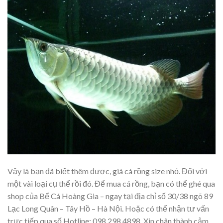
Vậy là bạn đã biết thêm được, giá cá rồng size nhỏ. Đối với
một vài loại cụ thể rồi đó. Để mua cá rồng, bạn có thể ghé qua
shop của Bể Cá Hoàng Gia – ngay tại địa chỉ số 30/38 ngõ 89
Lạc Long Quân – Tây Hồ – Hà Nội. Hoặc có thể nhận tư vấn
trực tiếp qua số Hotline: 098 298 4898. Xin chân thành cảm