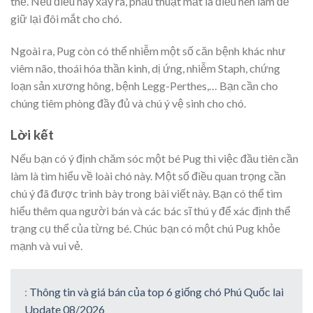
thể. Nếu điều này xảy ra, phẫu thuật mắt là điều nên làm để
giữ lại đôi mắt cho chó.
Ngoài ra, Pug còn có thể nhiễm một số căn bệnh khác như
viêm não, thoái hóa thần kinh, dị ứng, nhiễm Staph, chứng
loạn sản xương hông, bệnh Legg-Perthes,… Bạn cần cho
chúng tiêm phòng đầy đủ và chú ý vệ sinh cho chó.
Lời kết
Nếu bạn có ý định chăm sóc một bé Pug thì việc đầu tiên cần
làm là tìm hiểu về loài chó này. Một số điều quan trọng cần
chú ý đã được trình bày trong bài viết này. Bạn có thể tìm
hiểu thêm qua người bán và các bác sĩ thú y để xác định thể
trạng cụ thể của từng bé. Chúc bạn có một chú Pug khỏe
mạnh và vui vẻ.
:
Thông tin và giá bán của top 6 giống chó Phú Quốc lai
Update 08/2026