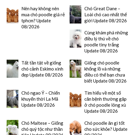
Nên hay không nên
Chó Great Dane –
mua chó poodle giá rẻ
Loài chó cao nhất thế
tphcm? Update
giới Update 08/2026
08/2026
Cùng khám phá những
điều lý thú về chó
poodle tiny trắng
Update 08/2026
Tất tần tật về giống
Giống chó poodle
chó cảnh Eskimo xinh
khổng lồ và những
đẹp Update 08/2026
điều có thể bạn chưa
biết Update 08/2026
Chó ngao Ý – Chiến
Tìm hiểu về một số
khuyển thời La Mã
căn bệnh thường gặp
Update 08/2026
ở chó poodle lông xù
Update 08/2026
Chó Maltese – Giống
Chó poodle ăn gì tốt
chó quý tộc như thần
cho sức khỏe? Update
tiên Update 08/2026
08/2026