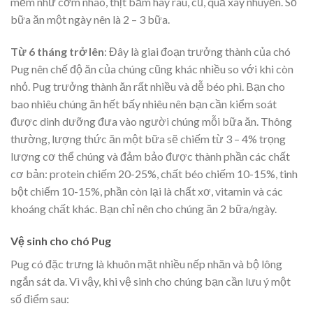
mềm như cơm nhão, thịt băm hay rau, củ, quả xay nhuyễn. Số
bữa ăn một ngày nên là 2 – 3 bữa.
Từ 6 tháng trở lên
: Đây là giai đoạn trưởng thành của chó
Pug nên chế độ ăn của chúng cũng khác nhiều so với khi còn
nhỏ. Pug trưởng thành ăn rất nhiều và dễ béo phì. Bạn cho
bao nhiêu chúng ăn hết bấy nhiêu nên bạn cần kiểm soát
được dinh dưỡng đưa vào người chúng mỗi bữa ăn. Thông
thường, lượng thức ăn một bữa sẽ chiếm từ 3 – 4% trọng
lượng cơ thể chúng và đảm bảo được thành phần các chất
cơ bản: protein chiếm 20-25%, chất béo chiếm 10-15%, tinh
bột chiếm 10-15%, phần còn lại là chất xơ, vitamin và các
khoáng chất khác. Bạn chỉ nên cho chúng ăn 2 bữa/ngày.
Vệ sinh cho chó Pug
Pug có đặc trưng là khuôn mặt nhiều nếp nhăn và bộ lông
ngắn sát da. Vì vậy, khi vệ sinh cho chúng bạn cần lưu ý một
số điểm sau: