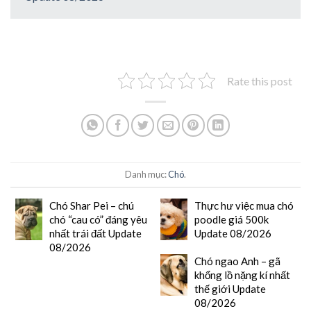
Rate this post
Danh mục:
Chó
.
Chó Shar Pei – chú
Thực hư việc mua chó
chó “cau có” đáng yêu
poodle giá 500k
nhất trái đất Update
Update 08/2026
08/2026
Chó ngao Anh – gã
khổng lồ nặng kí nhất
thế giới Update
08/2026