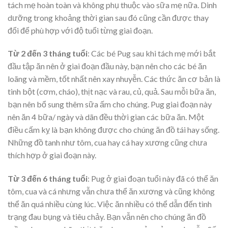
tách mẹ hoàn toàn và không phụ thuộc vào sữa mẹ nữa. Dinh
dưỡng trong khoảng thời gian sau đó cũng cần được thay
đổi để phù hợp với độ tuổi từng giai đoạn.
Từ 2 đến 3 tháng tuổi
: Các bé Pug sau khi tách mẹ mới bắt
đầu tập ăn nên ở giai đoạn đầu này, bạn nên cho các bé ăn
loãng và mềm, tốt nhất nên xay nhuyễn. Các thức ăn cơ bản là
tinh bột (cơm, cháo), thịt nạc và rau, củ, quả. Sau mỗi bữa ăn,
bạn nên bổ sung thêm sữa ấm cho chúng. Pug giai đoạn này
nên ăn 4 bữa/ ngày và dãn đều thời gian các bữa ăn. Một
điều cấm kỵ là bạn không được cho chúng ăn đồ tái hay sống.
Những đồ tanh như tôm, cua hay cá hay xương cũng chưa
thích hợp ở giai đoạn này.
Từ 3 đến 6 tháng tuổi
: Pug ở giai đoạn tuổi này đã có thể ăn
tôm, cua và cá nhưng vẫn chưa thể ăn xương và cũng không
thể ăn quá nhiều cùng lúc. Việc ăn nhiều có thể dẫn đến tình
trạng đau bụng và tiêu chảy. Bạn vẫn nên cho chúng ăn đồ