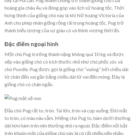
này tại Hà Lan. Pug nhanh chóng trở thành giống chó của
hoàng gia châu Âu và đóng góp vào lịch sử hoàng tộc. Thời
hưng thịnh của giống chó này là khi Nữ hoàng Victoria của
Anh cho phép nhân giống rộng rãi trong hoàng tộc. Pug trở
thành biểu tượng của sự giàu có và thịnh vượng thời đó.
Đặc điểm ngoại hình
Một chú Pug trưởng thành nặng không quá 10 kg và được
xếp vào giống chó có kích thước nhỏ như chó phốc sóc và
chó Poodle. Pug được gọi là giống chó “vuông” bởi chiều dài
từ chân đến vai gần bằng chiều dài từ vai đến mông. Đây là
giống chó có chân ngắn.
Đầu chó Pug rất to, tròn. Tai lớn, tròn và cụp xuống. Đôi mắt
to tròn, có màu nâu sẫm. Miệng chó Pug to, hàm dưới thường
dài hơn hàm trên nên thường nhô ra ngoài. Đặc điểm nổi bật
trên khuôn mặt của giống chó này là có rất nhiều nếp nhăn,