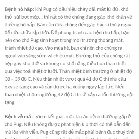
Bệnh hô hấp
: Khi Pug có dấu hiệu chảy dãi, mắt lừ đừ, khó
thở, sùi bọt mép… thì rất có thể chúng đang gặp khó khăn về
đường hô hấp. Bạn cần đưa chúng đến gặp bác sĩ thú ý ngay
để cứu chữa kịp thời. Để phòng tránh các bệnh hô hấp, bạn
nên cho chó Pug sinh hoạt trong môi trường thoáng mát,
tránh nhiệt độ cao. Vào mùa hè, bạn chỉ nên cho chúng ra
ngoài vào sáng sớm và chiều mát. Đường thở của chúng rất
hẹp gây khó thở và không có khả năng điều hoà thân thiệt
qua việc toả nhiệt ở lưỡi. Thân nhiệt bình thường ở nhiệt độ
38 – 39 độ C. Nếu thân nhiệt vượt quá 41 độ C thì nhu cầu
oxy sẽ tăng cao và cần được hạ xuống ngay lập tức. Nếu
thân nhiệt chạm ngưỡng 42 độ C thì sẽ xảy ra tổn thương nội
tạng
Bệnh về mắt
: Viêm kết giác mạc là căn bệnh thường gặp ở
chó Pug. Nếu không được phát hiện kịp thời có thể dẫn đến
mù lòa vĩnh viễn. Pug cũng rất dễ mắc phải bệnh đục thuỷ tinh