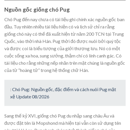
Nguồn gốc giống chó Pug
Chó Pug đến nay chưa có tài liệu ghi chính xác nguồn gốc ban
đầu. Tuy nhiên nhiều tài liệu hiện có và lịch sử chỉ ra rằng
giống chó này có thể đã xuất hiện từ năm 200 TCN tại Trung
Quốc, vào thời nhà Hán. Pug thời đó được nuôi bởi quý tộc
và được coi là biểu tượng của giới thượng lưu. Nó có một
cuộc sống xa hoa, sung sướng, thậm chí có lính canh gác. Có
tài liệu cho rằng những nếp nhăn trên mặt chúng là nguồn gốc
của từ “hoàng tử” trong hệ thống chữ Hán.
:
Chó Pug: Nguồn gốc, đặc điểm và cách nuôi Pug mặt
xệ Update 08/2026
Sang thế kỷ XVI, giống chó Pug du nhập sang châu Âu và
được đặt tên là Mopshond mà hiện tại vẫn còn sử dụng tên