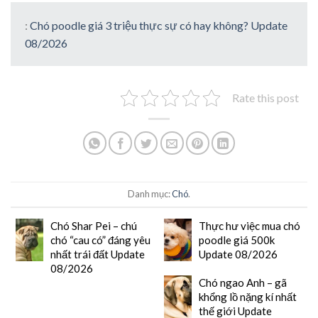
:
Chó poodle giá 3 triệu thực sự có hay không? Update
08/2026
Rate this post
Danh mục:
Chó
.
Chó Shar Pei – chú
Thực hư việc mua chó
chó “cau có” đáng yêu
poodle giá 500k
nhất trái đất Update
Update 08/2026
08/2026
Chó ngao Anh – gã
khổng lồ nặng kí nhất
thế giới Update