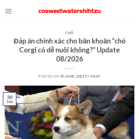
Skip
to
content
CHÓ
Đáp án chính xác cho băn khoăn “chó
Corgi có dễ nuôi không?” Update
08/2026
POSTED ON
30 JUNE, 2021
BY
VAAT
30
Jun