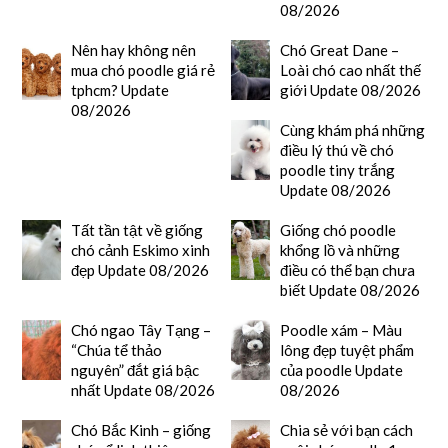
08/2026
Nên hay không nên
Chó Great Dane –
mua chó poodle giá rẻ
Loài chó cao nhất thế
tphcm? Update
giới Update 08/2026
08/2026
Cùng khám phá những
điều lý thú về chó
poodle tiny trắng
Update 08/2026
Tất tần tật về giống
Giống chó poodle
chó cảnh Eskimo xinh
khổng lồ và những
đẹp Update 08/2026
điều có thể bạn chưa
biết Update 08/2026
Chó ngao Tây Tạng –
Poodle xám – Màu
“Chúa tể thảo
lông đẹp tuyệt phẩm
nguyên” đắt giá bậc
của poodle Update
nhất Update 08/2026
08/2026
Chó Bắc Kinh – giống
Chia sẻ với bạn cách