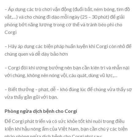
– Áp dụng các trò chơi vận động (đuổi bắt, ném bóng, tìm đồ
vật,…) và cho chúng đi dạo mỗi ngày (25 – 30 phút) để giải
phóng bớt năng lượng trong cơ thể và tránh béo phì cho
Corgi
– Hãy áp dụng các biện pháp huấn luyện khi Corgi còn nhỏ để
chúng quen và dễ dạy bảo hơn
– Corgi đôi khi ương bướng nên bạn cần kiên trì và nhẫn nại
với chúng, không nên nóng vội, cáu quát, dùng vũ lực,…
– Biết thưởng – phạt, dễ – khó đúng lúc để chúng vừa thấy sợ
vừa thấy gần gũi với bạn.
Phòng ngừa dịch bệnh cho Corgi
Để Corgi phát triển và có sức khỏe tốt khi nuôi trong điều
kiện khí hậu nóng ẩm của Việt Nam, bạn cần chú ý các biện
pháp phòng ngừa dịch bệnh cho Corgi như sau: