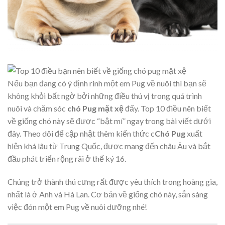
Nếu bạn đang có ý định rinh một em Pug về nuôi thì bạn sẽ
không khỏi bất ngờ bởi những điều thú vị trong quá trình
nuôi và chăm sóc
chó Pug mặt xệ
đấy. Top 10 điều nên biết
về giống chó này sẽ được “bật mí” ngay trong bài viết dưới
đây. Theo dõi để cập nhật thêm kiến thức c
Chó Pug
xuất
hiện khá lâu từ Trung Quốc, được mang đến châu Âu và bắt
đầu phát triển rộng rãi ở thế ký 16.
Chúng trở thành thú cưng rất được yêu thích trong hoàng gia,
nhất là ở Anh và Hà Lan. C
ơ bản về giống chó này, sẵn sàng
việc đón một em Pug về nuôi dưỡng nhé!