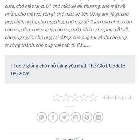
cute, chó mặt xệ cười, chó mặt xệ dễ thương, chó mặt xệ
nhăn, chó mặt xệ tên gì, chó mặt xệ tên tiếng anh là gì, chó
pug chân ngắn, chó pug dog, chó pug đẻ 1 lần bao nhiêu con,
chó pug lớn, chó pug ly, chó pug mặt nhăn, chó pug mặt xệ,
chó pug ngáo, chó pug tai dựng, chó pug tai vểnh, chó pug
trưởng thành, chó pug xuất xứ từ đâu, …
:
Top 7 giống chó nhỏ đáng yêu nhất Thế Giới. Update
08/2026
Rate this post
Danh mục:
Chó
.