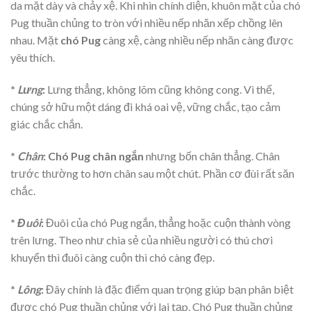
da mặt dày và chảy xệ. Khi nhìn chính diện, khuôn mặt của chó
Pug thuần chủng to tròn với nhiều nếp nhăn xếp chồng lên
nhau. Mặt
chó Pug
càng xệ, càng nhiều nếp nhăn càng được
yêu thích.
*
Lưng
:
Lưng thẳng, không lõm cũng không cong. Vì thế,
chúng sở hữu một dáng đi khá oai vệ, vững chắc, tạo cảm
giác chắc chắn.
*
Chân
: Chó Pug chân ngắn
nhưng bốn chân thẳng. Chân
trước thường to hơn chân sau một chút. Phần cơ đùi rất săn
chắc.
*
Đuôi
:
Đuôi của chó Pug ngắn, thẳng hoặc cuộn thành vòng
trên lưng. Theo như chia sẻ của nhiều người có thú chơi
khuyển thì đuôi càng cuộn thì chó càng đẹp.
*
Lông
:
Đây chính là đặc điểm quan trọng giúp bạn phân biệt
được chó Pug thuần chủng với lai tạp. Chó Pug thuần chủng