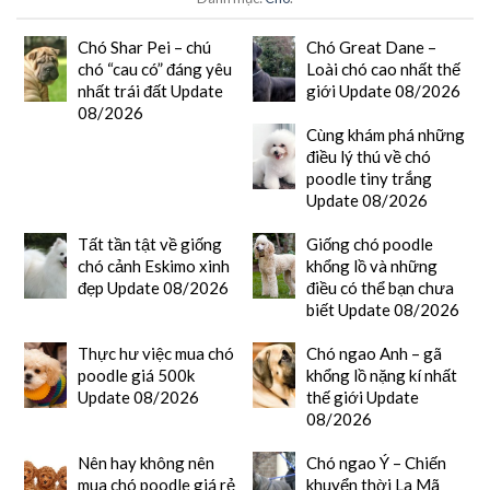
Chó Shar Pei – chú
Chó Great Dane –
chó “cau có” đáng yêu
Loài chó cao nhất thế
nhất trái đất Update
giới Update 08/2026
08/2026
Cùng khám phá những
điều lý thú về chó
poodle tiny trắng
Update 08/2026
Tất tần tật về giống
Giống chó poodle
chó cảnh Eskimo xinh
khổng lồ và những
đẹp Update 08/2026
điều có thể bạn chưa
biết Update 08/2026
Thực hư việc mua chó
Chó ngao Anh – gã
poodle giá 500k
khổng lồ nặng kí nhất
Update 08/2026
thế giới Update
08/2026
Nên hay không nên
Chó ngao Ý – Chiến
mua chó poodle giá rẻ
khuyển thời La Mã