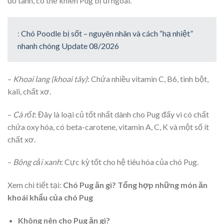
đồ tanh, có thể khiến Pug bị đi ngoài.
:
Chó Poodle bị sốt – nguyên nhân và cách “hạ nhiệt”
nhanh chóng Update 08/2026
–
Khoai lang (khoai tây)
: Chứa nhiều vitamin C, B6, tinh bột,
kali, chất xơ.
–
Cà rốt
: Đây là loại củ tốt nhất dành cho Pug đấy vì có chất
chứa oxy hóa, có beta-carotene, vitamin A, C, K và một số ít
chất xơ.
–
Bông cải xanh
: Cực kỳ tốt cho hệ tiêu hóa của chó Pug.
Xem chi tiết tại:
Chó Pug ăn gì? Tổng hợp những món ăn
khoái khẩu của chó Pug
Không nên cho Pug ăn gì?