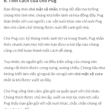
6. Tính cách của chó Pug
Bạn đừng nhìn
chó mặt xệ nhăn
, trông dữ dằn mà tưởng
chúng khó tính nhé, chúng khá hiền lành và hòa đồng đấy. Pug
thân thiện với con người, các vật nuôi khác nên chỉ nuôi Pug
làm chó cảnh chứ không được nuôi để canh giữ nhà.
Chó Pug cực kỳ thông minh, lanh lợi và trung thanh, Pug nhận
thức nhanh, ham học hỏi nên bạn đưa ra bài tập nào chúng
cũng có thể hoàn thành một cách dễ dàng.
Tuy nhiên, do nguồn gốc và điều kiện sống của chúng nên
chúng rất thích được cưng nựng, nuông chiều. Chúng hầu như
không biết làm việc gì ngoài ăn và ngủ nên
chó mặt xệ cute
nhất là khi được vuốt ve đấy.
Chó Pug sống tình cảm, gần gũi và quấn quýt với chủ nhân.
Chúng thích được chủ ôm ấp, vuốt ve mọi lúc mọi nơi, nếu
Pug thấy bạn gần gũi với vật nuôi khác, chắc chắn chúng sẽ