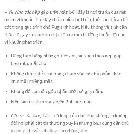
–
Vệ sinh các nếp gấp trên mặt
, bởi đây là nơi trú ẩn của rất
nhiều vi khuẩn. Tại đây chứa nhiều bụi bẩn, thức ăn thừa, đất
cát trong quá trình chó Pug sinh hoạt. Nếu không vệ sinh cẩn
thận sẽ gây ra mùi khó chịu, tạo ra môi trường thuận lợi cho
vi khuẩn phát triển.
Dùng tăm bông nhúng nước ấm, lau sạch theo nếp gấp
trên mũi, mắt chó
Không được để tăm bông chạm vào các bộ phận khác
như mũi, miệng, mắt
Không để các nếp gấp bị ẩm ướt sẽ gây nấm.
Nên lau rửa thường xuyên 3-4 lần/ tuần.
Chăm sóc lông
: Mặc dù lông của chó Pug khá ngắn không
đòi hỏi phải cắt tỉa thường xuyên nhưng bạn cũng cần chú
ý trong khi vệ sinh lông cho chúng nhé.