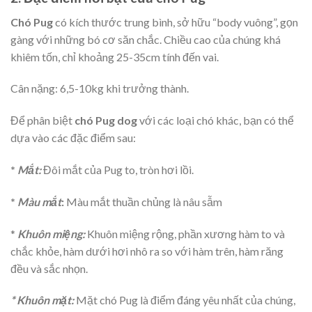
Chó Pug
có kích thước trung bình, sở hữu “body vuông”, gọn
gàng với những bó cơ săn chắc. Chiều cao của chúng khá
khiêm tốn, chỉ khoảng 25-35cm tính đến vai.
Cân nặng: 6,5-10kg khi trưởng thành.
Để phân biệt
chó Pug dog
với các loại chó khác, bạn có thể
dựa vào các đặc điểm sau:
*
Mắt:
Đôi mắt của Pug to, tròn hơi lồi.
*
Màu mắt
:
Màu mắt thuần chủng là nâu sẫm
*
Khuôn miệng:
Khuôn miệng rộng, phần xương hàm to và
chắc khỏe, hàm dưới hơi nhô ra so với hàm trên, hàm răng
đều và sắc nhọn.
* Khuôn mặt:
Mặt chó Pug là điểm đáng yêu nhất của chúng,