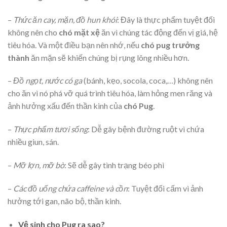
–
Thức ăn cay, mặn, đồ hun khói
: Đây là thực phẩm tuyệt đối
không nên cho
chó mặt xệ
ăn vì chúng tác động đến vị giá, hệ
tiêu hóa. Và một điều bạn nên nhớ, nếu
chó pug trưởng
thành
ăn mặn sẽ khiến chúng bị rụng lông nhiều hơn.
–
Đồ ngọt, nước có ga
(bánh, kẹo, socola, coca,…) không nên
cho ăn vì nó phá vỡ quá trình tiêu hóa, làm hỏng men răng và
ảnh hưởng xấu đến thần kinh của
chó Pug
.
–
Thực phẩm tươi sống
: Dễ gây bệnh đường ruột vì chứa
nhiều giun, sán.
–
Mỡ lợn, mỡ bò
: Sẽ dễ gây tình trạng béo phì
–
Các đồ uống chứa caffeine và cồn
: Tuyệt đối cấm vì ảnh
hưởng tới gan, não bộ, thần kinh.
Vệ sinh cho Pug ra sao?