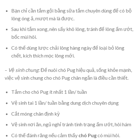
Bạn chỉ cần tắm gội bằng sữa tắm chuyên dùng để có bộ
lông óng ả, mượt mà là được.
Sau khi tắm xong, nên sấy khô lông, tránh để lông ẩm ướt,
bốc mùi hôi.
Có thể dùng lược chải lông hàng ngày để loại bỏ lông
chết, kích thích mọc lông mới.
–
Vệ sinh chung
: Để nuôi chó Pug hiệu quả, sống khỏe mạnh,
việc vệ sinh chung cho chó Pug chân ngắn là điều cần thiết.
Tắm cho chó Pug ít nhất 1 lần/ tuần
Vệ sinh tai 1 lần/ tuần bằng dung dịch chuyên dụng
Cắt móng chân định kỳ
Vệ sinh nơi ăn, ngủ nghỉ tránh tình trạng ẩm ướt, hôi hám
Có thể đánh răng nếu cảm thấy
chó Pug
có mùi hôi.