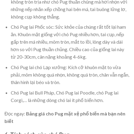
không tròn trịa như chó Pug thuần chủng mà hơi nhọn với
những nếp nhăn xếp chồng hai bên má, tai buông lửng lơ,
không cụp không thẳng.
Chó Pug lai Phốc sóc: Sức khỏe của chúng rất tốt lại ham
ăn. Khuôn mặt giống với chó Pug nhiều hơn, tai cụp, nếp
gấp trên má nhiều, mõm tròn, mắt to lồi, lông dày và dài
hơn so với Pug thuần chủng. Chiều cao của giống lai này
từ 20-30cm, cân nặng khoảng 4-6kg.
Chó Pug lai chó Lạp xưởng: Kích cỡ khuôn mặt to vừa
phải, mõm không quá nhọn, không quá tròn, chân vẫn ngắn,
thân hình lại béo và tròn.
Chó Pug lai Bull Pháp, Chó Pug lai Poodle, chó Pug lai
Corgi,… là những dòng chó lai ít phổ biến hơn.
Đọc ngay:
Bảng giá cho Pug mặt xệ phổ biến mà bạn nên
biết