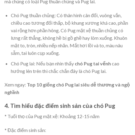
mà chúng có loại Pug thuần chủng và Pug lai.
Chó Pug thuần chủng: Có thân hình cân đối, vuông vắn,
chiều cao tương đối thấp, bộ khung xương khá cao, phần
vai rộng hơn phần hông. Có Pug mặt xệ thuần chủng có
lưng rất thẳng, không hề bị gồ ghề hay lõm xuống. Khuôn
mặt to, tròn, nhiều nếp nhăn. Mắt hơi lồi và to, màu nâu
sẫm, tai luôn cụp xuống.
Chó Pug lai: Nếu bạn nhìn thấy
chó Pug tai vểnh
cao
hướng lên trên thì chắc chắn đây là chó Pug lai.
Xem ngay:
Top 10 giống chó Pug lai siêu dễ thương và ngộ
nghĩnh
4. Tìm hiểu đặc điểm sinh sản của chó Pug
* Tuổi thọ của Pug mặt xệ: Khoảng 12-15 năm
* Đặc điểm sinh sản: