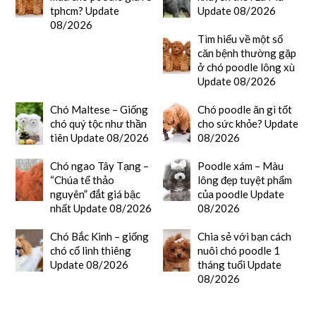
tphcm? Update
Update 08/2026
08/2026
Tìm hiểu về một số
căn bệnh thường gặp
ở chó poodle lông xù
Update 08/2026
Chó Maltese – Giống
Chó poodle ăn gì tốt
chó quý tộc như thần
cho sức khỏe? Update
tiên Update 08/2026
08/2026
Chó ngao Tây Tạng –
Poodle xám – Màu
“Chúa tể thảo
lông đẹp tuyệt phẩm
nguyên” đắt giá bậc
của poodle Update
nhất Update 08/2026
08/2026
Chó Bắc Kinh – giống
Chia sẻ với bạn cách
chó cổ linh thiêng
nuôi chó poodle 1
Update 08/2026
tháng tuổi Update
08/2026