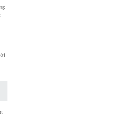
úng
c
iới
ng