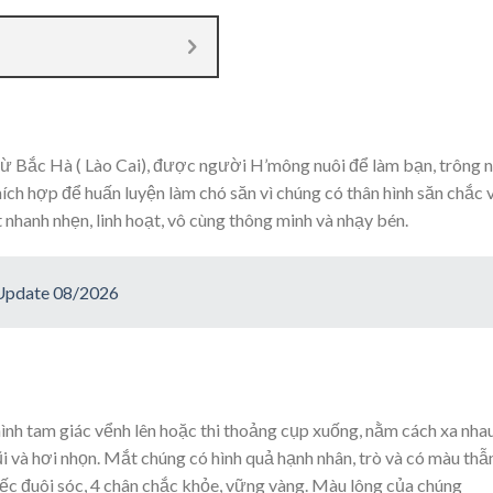
từ Bắc Hà ( Lào Cai), được người H’mông nuôi để làm bạn, trông n
ích hợp để huấn luyện làm chó săn vì chúng có thân hình săn chắc 
nhanh nhẹn, linh hoạt, vô cùng thông minh và nhạy bén.
 Update 08/2026
 hình tam giác vểnh lên hoặc thi thoảng cụp xuống, nằm cách xa nhau
 và hơi nhọn. Mắt chúng có hình quả hạnh nhân, trò và có màu thẫ
ếc đuôi sóc, 4 chân chắc khỏe, vững vàng. Màu lông của chúng