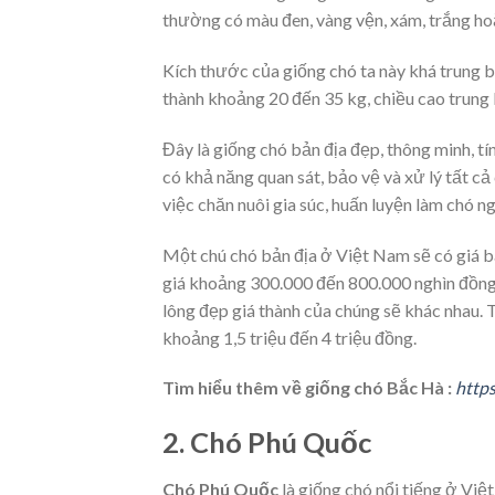
thường có màu đen, vàng vện, xám, trắng ho
Kích thước của giống chó ta này khá trung b
thành khoảng 20 đến 35 kg, chiều cao trung
Đây là giống chó bản địa đẹp, thông minh, tín
có khả năng quan sát, bảo vệ và xử lý tất c
việc chăn nuôi gia súc, huấn luyện làm chó n
Một chú chó bản địa ở Việt Nam sẽ có giá b
giá khoảng 300.000 đến 800.000 nghìn đồng.
lông đẹp giá thành của chúng sẽ khác nhau. 
khoảng 1,5 triệu đến 4 triệu đồng.
Tìm hiểu thêm về giống chó Bắc Hà :
https
2. Chó Phú Quốc
Chó Phú Quốc
là giống chó nổi tiếng ở Vi