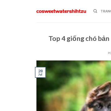
Skip
to
TRAN
content
Top 4 giống chó bản
P
28
Jul