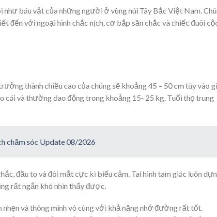
i như báu vật của những người ở vùng núi Tây Bắc Việt Nam. Ch
ết đến với ngoại hình chắc nịch, cơ bắp săn chắc và chiếc đuôi cộ
 trưởng thành chiều cao của chúng sẽ khoảng 45 – 50 cm tùy vào g
ao cái và thường dao động trong khoảng 15- 25 kg. Tuổi thọ trung
ách chăm sóc Update 08/2026
hắc, đầu to và đôi mắt cực kì biểu cảm. Tai hình tam giác luôn dự
ng rất ngắn khó nhìn thấy được.
h nhẹn và thông minh vô cùng với khả năng nhớ đường rất tốt.