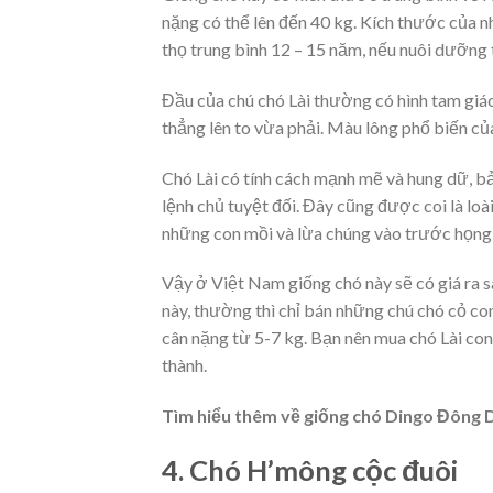
nặng có thể lên đến 40 kg. Kích thước của 
thọ trung bình 12 – 15 năm, nếu nuôi dưỡng
Đầu của chú chó Lài thường có hình tam giác
thẳng lên to vừa phải. Màu lông phổ biến c
Chó Lài có tính cách mạnh mẽ và hung dữ, bả
lệnh chủ tuyệt đối. Đây cũng được coi là loà
những con mồi và lừa chúng vào trước họng
Vậy ở Việt Nam giống chó này sẽ có giá ra sa
này, thường thì chỉ bán những chú chó cỏ con
cân nặng từ 5-7 kg. Bạn nên mua chó Lài con
thành.
Tìm hiểu thêm về giống chó Dingo Đông
4. Chó H’mông cộc đuôi