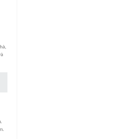
hà,
và
.
m.