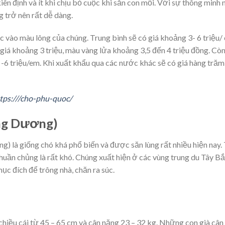
kiên định và ít khi chịu bỏ cuộc khi săn con mồi. Với sự thông minh
g trở nên rất dễ dàng.
 vào màu lông của chúng. Trung bình sẽ có giá khoảng 3- 6 triệu/
giá khoảng 3 triệu, màu vàng lửa khoảng 3,5 đến 4 triệu đồng. Cò
-6 triệu/em. Khi xuất khẩu qua các nước khác sẽ có giá hàng trăm
tps:///cho-phu-quoc/
ông Dương)
) là giống chó khá phổ biến và được săn lùng rất nhiều hiện nay.
huần chủng là rất khó. Chúng xuất hiện ở các vùng trung du Tây Bắ
c đích để trông nhà, chăn ra súc.
chiều cái từ 45 – 65 cm và cân nặng 23 – 32 kg. Những con già cân