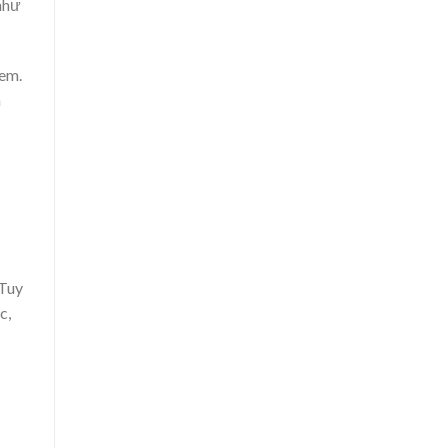
 như
 em.
n
 Tuy
c,