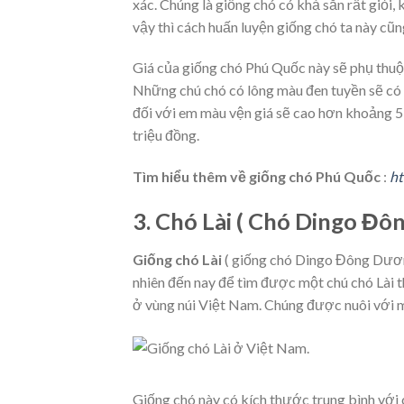
xác. Chúng là giống chó có khả săn rất giỏi, 
vậy thì cách huấn luyện giống chó ta này cũn
Giá của giống chó Phú Quốc này sẽ phụ thuộc
Những chú chó có lông màu đen tuyền sẽ có 
đối với em màu vện giá sẽ cao hơn khoảng 5 
triệu đồng.
Tìm hiểu thêm về giống chó Phú Quốc
:
ht
3. Chó Lài ( Chó Dingo Đ
Giống chó Lài
( giống chó Dingo Đông Dương
nhiên đến nay để tìm được một chú chó Lài t
ở vùng núi Việt Nam. Chúng được nuôi với mụ
Giống chó này có kích thước trung bình với 