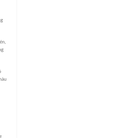
ng
én,
ng
ó
màu
t