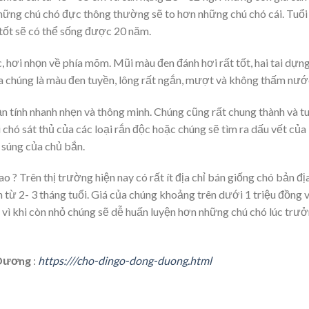
những chú chó đực thông thường sẽ to hơn những chú chó cái. Tuổi
 tốt sẽ có thể sống được 20 năm.
, hơi nhọn về phía mõm. Mũi màu đen đánh hơi rất tốt, hai tai dựn
ủa chúng là màu đen tuyền, lông rất ngắn, mượt và không thấm nướ
n tính nhanh nhẹn và thông minh. Chúng cũng rất chung thành và t
i chó sát thủ của các loại rắn độc hoặc chúng sẽ tìm ra dấu vết của
 súng của chủ bắn.
o ? Trên thị trường hiện nay có rất ít địa chỉ bán giống chó bản đị
 từ 2- 3 tháng tuổi. Giá của chúng khoảng trên dưới 1 triệu đồng 
 vì khi còn nhỏ chúng sẽ dễ huấn luyện hơn những chú chó lúc trư
 Dương
:
https:///cho-dingo-dong-duong.html