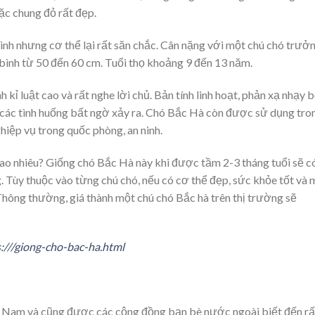
ặc chung đỏ rất đẹp.
ình nhưng cơ thể lại rất săn chắc. Cân nặng với một chú chó trưở
 bình từ 50 đến 60 cm. Tuổi thọ khoảng 9 đến 13 năm.
h kỉ luật cao và rất nghe lời chủ. Bản tính linh hoạt, phản xạ nhạy b
ả các tình huống bất ngờ xảy ra. Chó Bắc Hà còn được sử dụng tro
ghiệp vụ trong quốc phòng, an ninh.
ao nhiêu? Giống chó Bắc Hà này khi được tầm 2-3 tháng tuổi sẽ c
 Tùy thuộc vào từng chú chó, nếu có cơ thể đẹp, sức khỏe tốt và 
Thông thường, giá thành một chú chó Bắc hà trên thị trường sẽ
:///giong-cho-bac-ha.html
ệt Nam và cũng được các cộng đồng bạn bè nước ngoài biết đến rấ