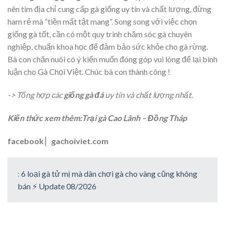
nên tìm địa chỉ cung cấp gà giống uy tín và chất lượng, đừng
ham rẻ mà “tiền mất tật mang”. Song song với việc chọn
giống gà tốt, cần có một quy trình chăm sóc gà chuyên
nghiệp, chuẩn khoa học để đảm bảo sức khỏe cho gà rừng.
Bà con chăn nuôi có ý kiến muốn đóng góp vui lòng để lại bình
luận cho Gà Chọi Việt. Chúc bà con thành công !
-> Tổng hợp các
giống gà đá
uy tín và chất lượng nhất.
Kiến thức xem thêm:Trại gà Cao Lãnh – Đồng Tháp
facebook
▏
gachoiviet.com
:
6 loại gà tử mị mà dân chơi gà cho vàng cũng không
bán ⚡ Update 08/2026