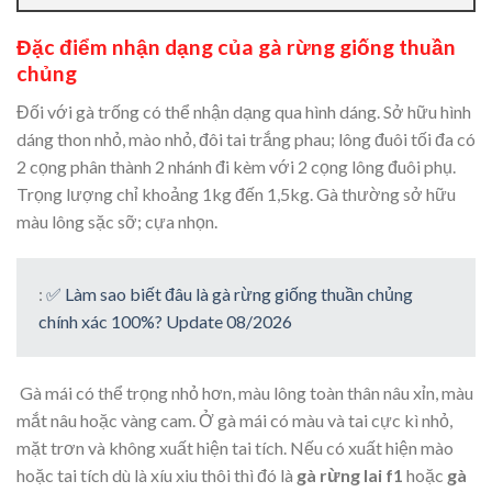
Đặc điểm nhận dạng của gà rừng giống thuần
chủng
Đối với gà trống có thể nhận dạng qua hình dáng. Sở hữu hình
dáng thon nhỏ, mào nhỏ, đôi tai trắng phau; lông đuôi tối đa có
2 cọng phân thành 2 nhánh đi kèm với 2 cọng lông đuôi phụ.
Trọng lượng chỉ khoảng 1kg đến 1,5kg. Gà thường sở hữu
màu lông sặc sỡ; cựa nhọn.
:
✅ Làm sao biết đâu là gà rừng giống thuần chủng
chính xác 100%? Update 08/2026
Gà mái có thể trọng nhỏ hơn, màu lông toàn thân nâu xỉn, màu
mắt nâu hoặc vàng cam. Ở gà mái có màu và tai cực kì nhỏ,
mặt trơn và không xuất hiện tai tích. Nếu có xuất hiện mào
hoặc tai tích dù là xíu xiu thôi thì đó là
gà rừng lai f1
hoặc
gà