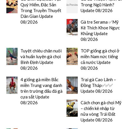
Quý Hiếm, Đặc Sản
Trong Ngũ Hành?
Trong Truyền Thuyết
Update 08/2026
Dân Gian Update
08/2026
Gà tre Serama ✅Mỹ
Kê Thích Khoe Ngực
Khủng Update
08/2026
Tuyệt chiêu chăn nuôi
TOP giống gà chọi ở
và huấn luyện gà chọi
miền Nam nức tiếng
Bình Định Update
cả nước Update
08/2026
08/2026
4 giống gà miền Bắc
Trại gà Cao Lãnh –
miền Trung vang danh
Đồng Tháp✅✅✅
trên trường đấu đá gà
Update 08/2026
cựa sắt Update
08/2026
Cách chọn gà chọi Mỹ
– chiến kê nhập từ
nửa vòng Trái Đất
Update 08/2026