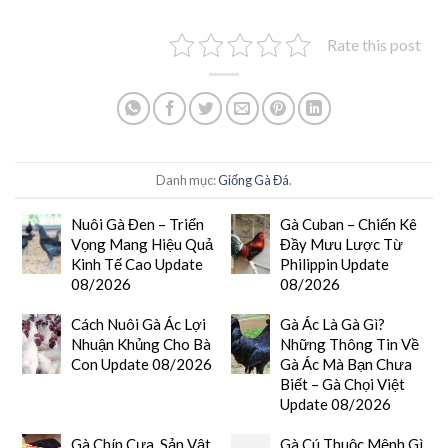
Rate this post
Danh mục:
Giống Gà Đá
.
Nuôi Gà Đen – Triển
Gà Cuban – Chiến Kê
Vọng Mang Hiệu Quả
Đầy Mưu Lược Từ
Kinh Tế Cao Update
Philippin Update
08/2026
08/2026
Cách Nuôi Gà Ác Lợi
Gà Ác Là Gà Gì?
Nhuận Khủng Cho Bà
Những Thông Tin Về
Con Update 08/2026
Gà Ác Mà Bạn Chưa
Biết – Gà Chọi Việt
Update 08/2026
Gà Chín Cựa, Sản Vật
Gà Cú Thuộc Mệnh Gì