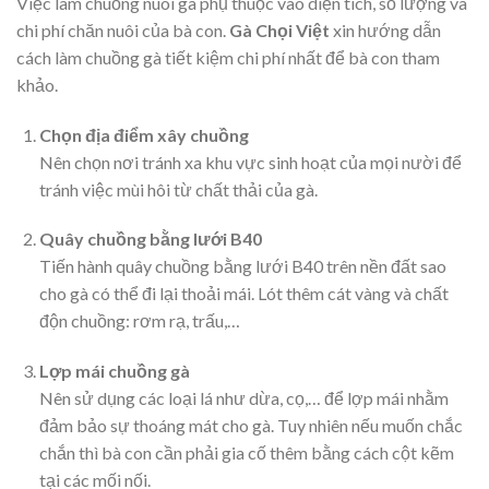
Việc làm chuồng nuôi gà phụ thuộc vào diện tích, số lượng và
chi phí chăn nuôi của bà con.
Gà Chọi Việt
xin hướng dẫn
cách làm chuồng gà tiết kiệm chi phí nhất để bà con tham
khảo.
Chọn địa điểm xây chuồng
Nên chọn nơi tránh xa khu vực sinh hoạt của mọi nười để
tránh việc mùi hôi từ chất thải của gà.
Quây chuồng bằng lưới B40
Tiến hành quây chuồng bằng lưới B40 trên nền đất sao
cho gà có thể đi lại thoải mái. Lót thêm cát vàng và chất
độn chuồng: rơm rạ, trấu,…
Lợp mái chuồng gà
Nên sử dụng các loại lá như dừa, cọ,… để lợp mái nhằm
đảm bảo sự thoáng mát cho gà. Tuy nhiên nếu muốn chắc
chắn thì bà con cần phải gia cố thêm bằng cách cột kẽm
tại các mối nối.