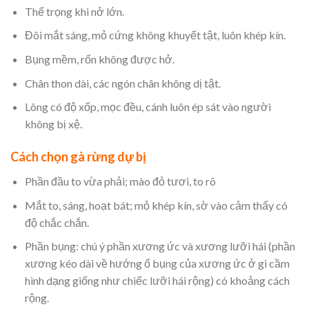
Thể trọng khi nở lớn.
Đôi mắt sáng, mỏ cứng không khuyết tật, luôn khép kín.
Bụng mềm, rốn không được hở.
Chân thon dài, các ngón chân không dị tật.
Lông có độ xốp, mọc đều, cánh luôn ép sát vào người
không bị xệ.
Cách chọn gà rừng dự bị
Phần đầu to vừa phải; mào đỏ tươi, to rõ
Mắt to, sáng, hoạt bát; mỏ khép kín, sờ vào cảm thấy có
độ chắc chắn.
Phần bụng: chú ý phần xương ức và xương lưỡi hái (phần
xương kéo dài về hướng ổ bụng của xương ức ở gi cầm
hình dạng giống như chiếc lưỡi hái rộng) có khoảng cách
rộng.