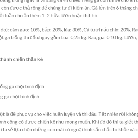
ì còn được thả rông để chúng tự đi kiếm ăn. Gà lớn trên 6 tháng c
 mỗi tuần cho ăn thêm 1–2 bữa lươn hoặc thịt bò.
do): cám gạo: 10%, bắp: 20%, lúa: 30%, Cá tươi nấu chín: 20%, Ra
t gà trống thi đấu/ngày gồm Lúa: 0,25 kg. Rau, giá: 0,10 kg. Lươn, 
thành chiến thần kê
g gà chọi bình định
t là để phục vụ cho việc huấn luyện và thi đấu. Tất nhiên rồi khôn
hành công có được chiến kê như mong muốn. Khi đó đó thì ta giết th
uôi ta sẽ lựa chọn những con mái có ngoại hình săn chắc to khỏe và 