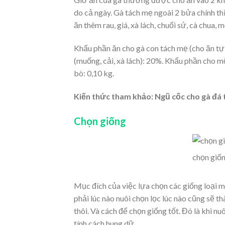
do cả ngày. Gà tách mẹ ngoài 2 bửa chính th
ăn thêm rau, giá, xà lách, chuối sứ, cà chua,
Khẩu phần ăn cho gà con tách mẹ (cho ăn tự 
(muống, cải, xà lách): 20%. Khẩu phần cho mộ
bò: 0,10 kg.
Kiến thức tham khảo: Ngũ cốc cho gà đá 
Chọn giống
chọn giốn
Mục đích của việc lựa chọn các giống loại mộ
phải lúc nào nuôi chọn lọc lúc nào cũng sẽ t
thôi. Và cách để chọn giống tốt. Đó là khi n
tính cách hung dữ.