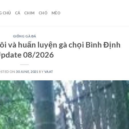
G CHỦ
CÁ
CHIM
CHÓ
MÈO
GIỐNG GÀ ĐÁ
ôi và huấn luyện gà chọi Bình Định
pdate 08/2026
OSTED ON
30 JUNE, 2021
BY
VAAT