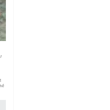
sự
g
thể