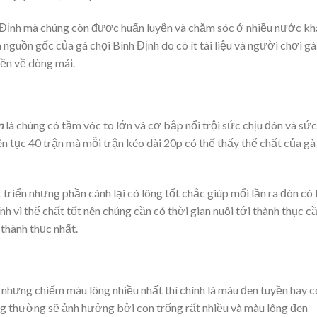
h Định mà chúng còn được huấn luyện và chăm sóc ở nhiều nước kh
nguồn gốc của gà chọi Bình Định do có ít tài liệu và người chơi gà
yền về dòng mái.
n
là chúng có tầm vóc to lớn và cơ bắp nổi trội sức chịu đòn và sức
ên tục 40 trận mà mỗi trận kéo dài 20p có thế thấy thể chất của gà
triển nhưng phần cánh lại có lông tốt chắc giúp mổi lần ra đòn có 
 vì thể chất tốt nên chúng cần có thời gian nuôi tới thành thục c
 thành thục nhất.
nhưng chiếm màu lông nhiều nhất thì chính là màu đen tuyền hay c
ông thường sẽ ảnh hưởng bởi con trống rất nhiều và màu lông đen