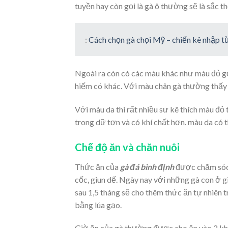
tuyền hay còn gọi là gà ô thường sẽ là sắc th
:
Cách chọn gà chọi Mỹ – chiến kê nhập 
Ngoài ra còn có các màu khác như màu đỏ gọ
hiếm có khác. Với màu chân gà thường thấy n
Với màu da thì rất nhiều sư kê thích màu đỏ 
trong dữ tợn và có khí chất hơn. màu da có t
Chế độ ăn và chăn nuôi
Thức ăn của
gà đá bình định
được chăm sóc 
cốc, giun dế. Ngày nay với những gà con ở 
sau 1,5 tháng sẽ cho thêm thức ăn tự nhiên t
bằng lúa gạo.
Giờ ăn của gà thường được cho ăn vào 2 khoả