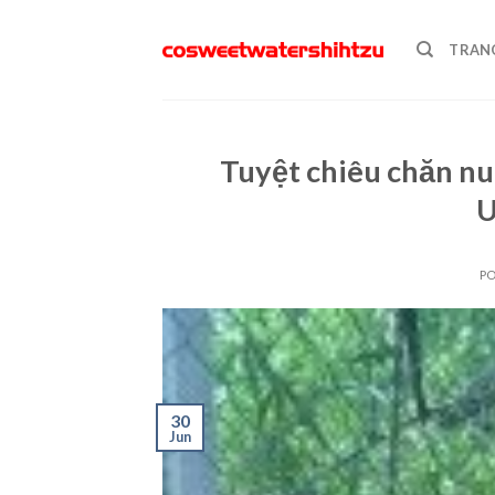
Skip
to
TRAN
content
Tuyệt chiêu chăn nu
U
P
30
Jun