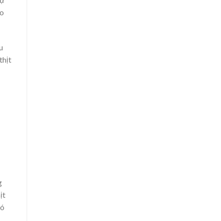
ho
u
thịt
g
ịt
có