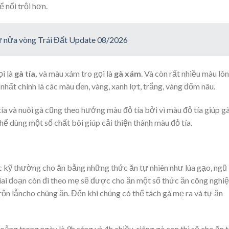
ể nổi trội hơn.
từ nửa vòng Trái Đất Update 08/2026
i là
gà tía,
và màu xám tro gọi là
gà xám
. Và còn rất nhiều màu lô
hất chính là các màu đen, vàng, xanh lợt, trắng, vàng đốm nâu.
tía và nuôi gà cũng theo hướng màu đỏ tía bởi vì màu đỏ tía giúp g
hể dùng một số chất bôi giúp cải thiện thành màu đỏ tía.
kỹ thường cho ăn bằng những thức ăn tự nhiên như lúa gạo, ngũ
giai đoạn còn đi theo mẹ sẽ được cho ăn một số thức ăn công nghi
rộn lẫncho chúng ăn. Đến khi chúng có thể tách gà mẹ ra và tự ăn
ng trong ngày là 9h sáng và 4h chiều, riêng gà con thì sẽ cho ăn 