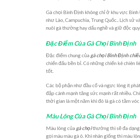
Gà chọi Bình Định không chỉ ở khu vực Bìn
như Lào, Campuchia, Trung Quốc.. Lịch sử và 
nuôi gà thường hay dấu nghề và giữ độc qu
Đặc Điểm Của Gà Chọi Bình Định
Đặc điểm chung của
gà chọi
Bình Định chiế
chiến đấu bền bỉ. Có những chiến kê chiên li
tốt.
Các bộ phận như đầu cổ và ngực lông ít phát 
đập cánh mạnh tăng sức mạnh rất nhiều. Chính
thời gian là một năm khi đó là gà có tầm vóc
Màu Lông Của Gà Chọi Bình Định
Màu lông của
gà chọi
thường thì sẽ đa dạng 
gọi màu màu gà ô. Khi nhân giống thì màu l