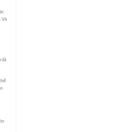
ác
. Và
 rất
thể
ần
òn