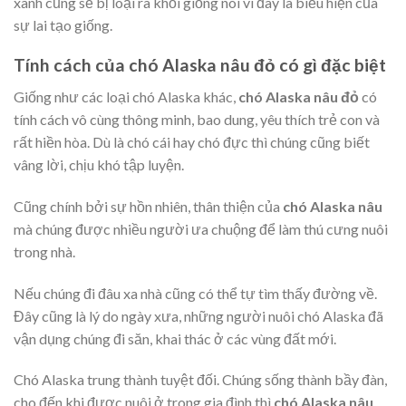
xanh cũng sẽ bị loại ra khỏi giống nòi vì đây là biểu hiện của
sự lai tạo giống.
Tính cách của chó Alaska nâu đỏ có gì đặc biệt
Giống như các loại chó Alaska khác,
chó Alaska nâu đỏ
có
tính cách vô cùng thông minh, bao dung, yêu thích trẻ con và
rất hiền hòa. Dù là chó cái hay chó đực thì chúng cũng biết
vâng lời, chịu khó tập luyện.
Cũng chính bởi sự hồn nhiên, thân thiện của
chó Alaska nâu
mà chúng được nhiều người ưa chuộng để làm thú cưng nuôi
trong nhà.
Nếu chúng đi đâu xa nhà cũng có thể tự tìm thấy đường về.
Đây cũng là lý do ngày xưa, những người nuôi chó Alaska đã
vận dụng chúng đi săn, khai thác ở các vùng đất mới.
Chó Alaska trung thành tuyệt đối. Chúng sống thành bầy đàn,
cho đến khi được nuôi ở trong gia đình thì
chó Alaska nâu