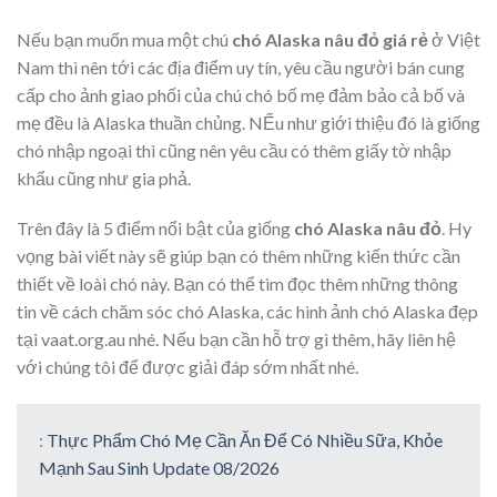
Nếu bạn muốn mua một chú
chó Alaska nâu đỏ giá rẻ
ở Việt
Nam thì nên tới các địa điểm uy tín, yêu cầu người bán cung
cấp cho ảnh giao phối của chú chó bố mẹ đảm bảo cả bố và
mẹ đều là Alaska thuần chủng. NẾu như giới thiệu đó là giống
chó nhập ngoại thì cũng nên yêu cầu có thêm giấy tờ nhập
khẩu cũng như gia phả.
Trên đây là 5 điểm nổi bật của giống
chó Alaska nâu đỏ
. Hy
vọng bài viết này sẽ giúp bạn có thêm những kiến thức cần
thiết về loài chó này. Bạn có thể tìm đọc thêm những thông
tin về cách chăm sóc chó Alaska, các hình ảnh chó Alaska đẹp
tại vaat.org.au nhé. Nếu bạn cần hỗ trợ gì thêm, hãy liên hệ
với chúng tôi để được giải đáp sớm nhất nhé.
:
Thực Phẩm Chó Mẹ Cần Ăn Để Có Nhiều Sữa, Khỏe
Mạnh Sau Sinh Update 08/2026