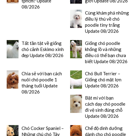
tphcm? Update
giới Update 08/2026
08/2026
Cùng khám phá những
điều lý thú về chó
poodle tiny trắng
Update 08/2026
Tất tần tật về giống
Giống chó poodle
chó cảnh Eskimo xinh
khổng lồ và những
đẹp Update 08/2026
điều có thể bạn chưa
biết Update 08/2026
Chia sẻ với bạn cách
Chó Bull Terrier –
nuôi chó poodle 1
Giống chó mặt lợn
tháng tuổi Update
Update 08/2026
08/2026
Bật mí với bạn
cách dạy chó poodle
đi vệ sinh đúng chỗ
Update 08/2026
Chó Cocker Spaniel –
Chế độ dinh dưỡng
Những chú chó Tây
dành cho chó poodle