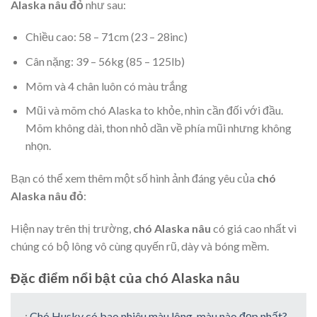
Alaska nâu đỏ
như sau:
Chiều cao: 58 – 71cm (23 – 28inc)
Cân nặng: 39 – 56kg (85 – 125lb)
Mõm và 4 chân luôn có màu trắng
Mũi và mõm chó Alaska to khỏe, nhìn cần đối với đầu.
Mõm không dài, thon nhỏ dần về phía mũi nhưng không
nhọn.
Bạn có thể xem thêm một số hình ảnh đáng yêu của
chó
Alaska nâu đỏ
:
Hiện nay trên thị trường,
chó Alaska nâu
có giá cao nhất vì
chúng có bộ lông vô cùng quyến rũ, dày và bóng mềm.
Đặc điểm nổi bật của chó Alaska nâu
:
Chó Husky có bao nhiêu màu lông, màu nào đẹp nhất?