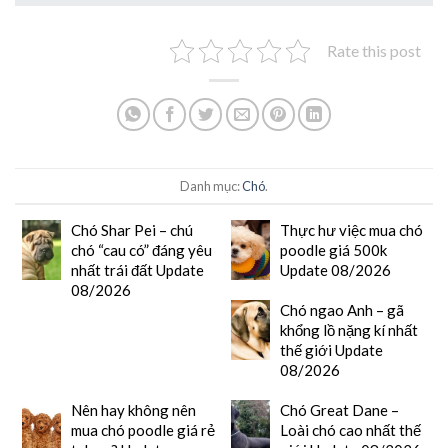
Rate this post
Danh mục:
Chó
.
Chó Shar Pei – chú
Thực hư việc mua chó
chó “cau có” đáng yêu
poodle giá 500k
nhất trái đất Update
Update 08/2026
08/2026
Chó ngao Anh – gã
khổng lồ nặng kí nhất
thế giới Update
08/2026
Nên hay không nên
Chó Great Dane –
mua chó poodle giá rẻ
Loài chó cao nhất thế