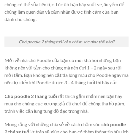
chúng có thể sủa liên tục. Lúc đó bạn hãy vuốt ve, âu yếm để
chúng làm quen dần và cảm nhận được tình cảm của bạn
dành cho chúng.
Chó poodle 2 tháng tuổi cần chăm sóc như thế nào?
Mới về nhà chú Poodle của bạn có mùi khá hôi nhưng bạn
không nên vội tắm cho chúng mà nên đợi 1 – 2 ngày sau rồi
mới tắm. Bạn không nên cắt tỉa lông máu cho Poodle ngay mà
nên đợi đến khi Poodle được 3 – 4 tháng tuổi thì hãy cắt.
Chó poodle 2 tháng tuổi
rất thích gặm nhấm nên bạn hãy
mua cho chúng cục xương giả đồ chơi để chúng tha hồ gặm,
tránh việc cắn lung tung đồ đạc trong nhà.
Mong rằng với những chia sẻ về cách chăm sóc
chó poodle
2 tháng tuổi
ở trên sẽ giúp cho bạn có thêm thông tin hữu ích