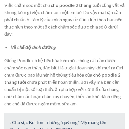
Việc chăm sóc một chú
chó poodle 2 tháng tuổi
cũng vất vả
không kém gì việc chăm sóc một em bé. Do vậy mà bạn cần
phải chuẩn bị tâm lý của mình ngay từ đầu, tiếp theo bạn nên
thực hiện theo một số cách chăm sóc được chia sẻ ở dưới
đây:
Về chế độ dinh dưỡng
Giống Poodle có hệ tiêu hóa kém nên chúng rất cần được
chăm sóc cẩn thận, đặc biệt là ở giai đoạn này khi mới ra đời
chưa được bao lâu nên hệ thống tiêu hóa của
chó poodle 2
tháng tuổi
chưa phát triển hoàn thiện. Bởi vậy mà bạn cần
chuẩn bị một số loại thức ăn phù hợp với cơ thể của chúng
như cháo nấu hoặc cháo xay nhuyễn, thức ăn khô dành riêng
cho chó đã được ngâm mềm, sữa ấm.
:
Chó sục Boston – những “quý ông” Mỹ mang tên