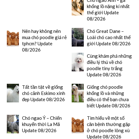
Chó ngao Anh – gã
khổng lồ nặng kí nhất
thế giới Update
08/2026
Nên hay không nên
Chó Great Dane –
mua chó poodle giá rẻ
Loài chó cao nhất thế
tphcm? Update
giới Update 08/2026
08/2026
Cùng khám phá những
điều lý thú về chó
poodle tiny trắng
Update 08/2026
Tất tần tật về giống
Giống chó poodle
chó cảnh Eskimo xinh
khổng lồ và những
đẹp Update 08/2026
điều có thể bạn chưa
biết Update 08/2026
Chó ngao Ý – Chiến
Tìm hiểu về một số
khuyển thời La Mã
căn bệnh thường gặp
Update 08/2026
ở chó poodle lông xù
Update 08/2026