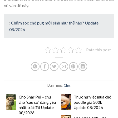
về vấn đề này.
:
Chăm sóc chó pug mới sinh như thế nào? Update
08/2026
Rate this post
Danh mục:
Chó
.
Chó Shar Pei – chú
Thực hư việc mua chó
chó “cau có” đáng yêu
poodle giá 500k
nhất trái đất Update
Update 08/2026
08/2026