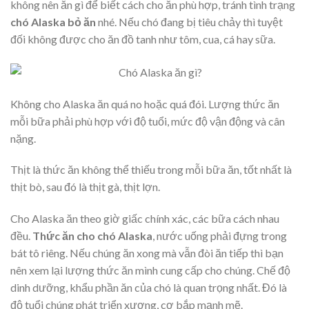
không nên ăn gì để biết cách cho ăn phù hợp, tránh tình trạng
chó Alaska bỏ ăn
nhé. Nếu chó đang bị tiêu chảy thì tuyệt
đối không được cho ăn đồ tanh như tôm, cua, cá hay sữa.
Không cho Alaska ăn quá no hoặc quá đói. Lượng thức ăn
mỗi bữa phải phù hợp với độ tuổi, mức độ vận động và cân
nặng.
Thịt là thức ăn không thể thiếu trong mỗi bữa ăn, tốt nhất là
thịt bò, sau đó là thịt gà, thịt lợn.
Cho Alaska ăn theo giờ giấc chính xác, các bữa cách nhau
đều.
Thức ăn cho chó Alaska
, nước uống phải đựng trong
bát tô riêng. Nếu chúng ăn xong mà vẫn đòi ăn tiếp thì bạn
nên xem lại lượng thức ăn mình cung cấp cho chúng. Chế độ
dinh dưỡng, khẩu phần ăn của chó là quan trọng nhất. Đó là
độ tuổi chúng phát triển xương, cơ bắp mạnh mẽ.