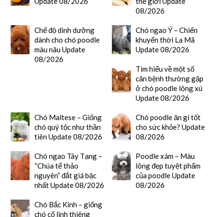
Update 08/2026
thế giới Update
08/2026
Chế độ dinh dưỡng
Chó ngao Ý – Chiến
dành cho chó poodle
khuyển thời La Mã
màu nâu Update
Update 08/2026
08/2026
Tìm hiểu về một số
căn bệnh thường gặp
ở chó poodle lông xù
Update 08/2026
Chó Maltese – Giống
Chó poodle ăn gì tốt
chó quý tộc như thần
cho sức khỏe? Update
tiên Update 08/2026
08/2026
Chó ngao Tây Tạng –
Poodle xám – Màu
“Chúa tể thảo
lông đẹp tuyệt phẩm
nguyên” đắt giá bậc
của poodle Update
nhất Update 08/2026
08/2026
Chó Bắc Kinh – giống
chó cổ linh thiêng