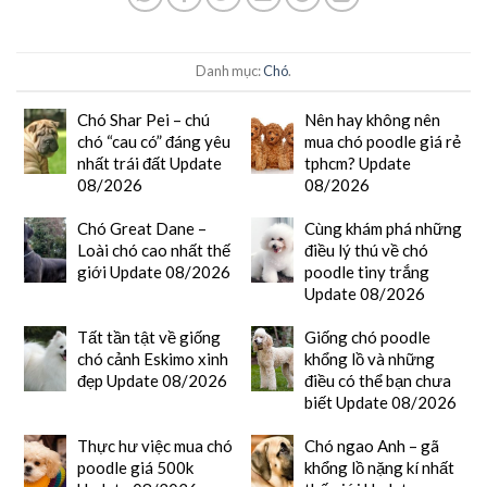
Danh mục:
Chó
.
Chó Shar Pei – chú
Nên hay không nên
chó “cau có” đáng yêu
mua chó poodle giá rẻ
nhất trái đất Update
tphcm? Update
08/2026
08/2026
Chó Great Dane –
Cùng khám phá những
Loài chó cao nhất thế
điều lý thú về chó
giới Update 08/2026
poodle tiny trắng
Update 08/2026
Tất tần tật về giống
Giống chó poodle
chó cảnh Eskimo xinh
khổng lồ và những
đẹp Update 08/2026
điều có thể bạn chưa
biết Update 08/2026
Thực hư việc mua chó
Chó ngao Anh – gã
poodle giá 500k
khổng lồ nặng kí nhất