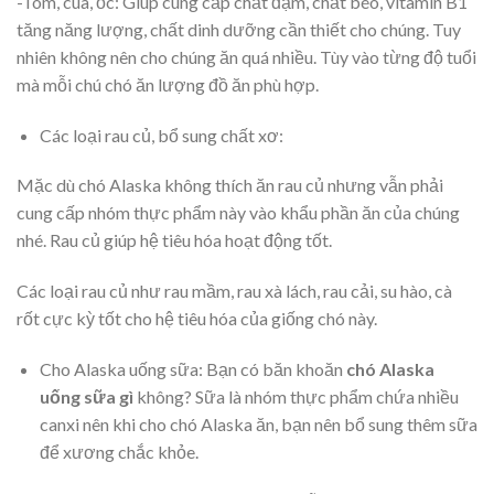
-Tôm, cua, ốc: Giúp cung cấp chất đạm, chất béo, vitamin B1
tăng năng lượng, chất dinh dưỡng cần thiết cho chúng. Tuy
nhiên không nên cho chúng ăn quá nhiều. Tùy vào từng độ tuổi
mà mỗi chú chó ăn lượng đồ ăn phù hợp.
Các loại rau củ, bổ sung chất xơ:
Mặc dù chó Alaska không thích ăn rau củ nhưng vẫn phải
cung cấp nhóm thực phẩm này vào khẩu phần ăn của chúng
nhé. Rau củ giúp hệ tiêu hóa hoạt động tốt.
Các loại rau củ như rau mầm, rau xà lách, rau cải, su hào, cà
rốt cực kỳ tốt cho hệ tiêu hóa của giống chó này.
Cho Alaska uống sữa: Bạn có băn khoăn
chó Alaska
uống sữa gì
không? Sữa là nhóm thực phẩm chứa nhiều
canxi nên khi cho chó Alaska ăn, bạn nên bổ sung thêm sữa
để xương chắc khỏe.