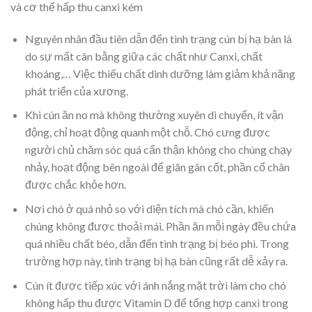
và cơ thể hấp thu canxi kém
Nguyên nhân đầu tiên dẫn đến tình trạng cún bị hạ bàn là
do sự mất cân bằng giữa các chất như Canxi, chất
khoáng,… Việc thiếu chất dinh dưỡng làm giảm khả năng
phát triển của xương.
Khi cún ăn no mà không thường xuyên di chuyển, ít vận
động, chỉ hoạt động quanh một chỗ. Chó cưng được
người chủ chăm sóc quá cẩn thận không cho chúng chạy
nhảy, hoạt động bên ngoài để giãn gân cốt, phần cổ chân
được chắc khỏe hơn.
Nơi chó ở quá nhỏ so với diện tích mà chó cần, khiến
chúng không được thoải mái. Phần ăn mỗi ngày đều chứa
quá nhiều chất béo, dẫn đến tình trạng bị béo phì. Trong
trường hợp này, tình trạng bị hạ bàn cũng rất dễ xảy ra.
Cún ít được tiếp xúc với ánh nắng mặt trời làm cho chó
không hấp thu được Vitamin D để tổng hợp canxi trong