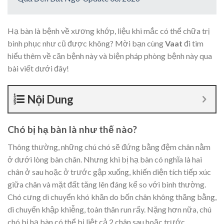
Hạ bàn là bệnh về xương khớp, liệu khi mắc có thể chữa trị
bình phục như cũ được không? Mời bạn cùng
Vaat
đi tìm
hiểu thêm về căn bệnh này và biện pháp phòng bệnh này qua
bài viết dưới đây!
Nội Dung
Chó bị hạ bàn là như thế nào?
Thông thường, những chú chó sẽ đứng bằng đệm chân nằm
ở dưới lòng bàn chân. Nhưng khi bị hạ bàn có nghĩa là hai
chân ở sau hoặc ở trước gập xuống, khiến diện tích tiếp xúc
giữa chân và mặt đất tăng lên đáng kể so với bình thường.
Chó cưng di chuyển khó khăn do bốn chân không thăng bằng,
di chuyển khập khiễng, toàn thân run rẩy. Nặng hơn nữa, chú
chó bị hạ bàn có thể bị liệt cả 2 chân sau hoặc trước.