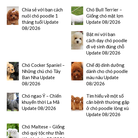
Chia sẻ với bạn cách
Chó Bull Terrier –
nuôi chó poodle 1
Giống chó mặt lợn
tháng tuổi Update
Update 08/2026
08/2026
Bật mí với bạn
cách dạy chó poodle
đi vệ sinh đúng chỗ
Update 08/2026
Chó Cocker Spaniel –
Chế độ dinh dưỡng
Những chú chó Tây
dành cho chó poodle
Ban Nha Update
màu nâu Update
08/2026
08/2026
Chó ngao Ý – Chiến
Tìm hiểu về một số
khuyển thời La Mã
căn bệnh thường gặp
Update 08/2026
ở chó poodle lông xù
Update 08/2026
Chó Maltese – Giống
chó quý tộc như thần