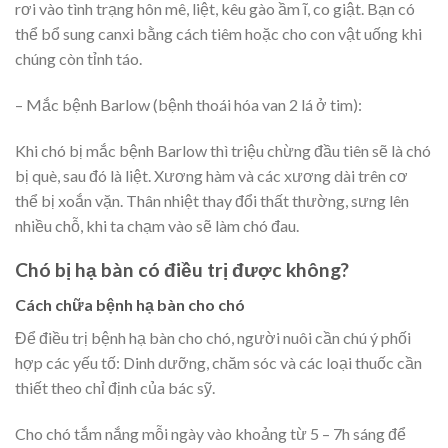
rơi vào tình trạng hôn mê, liệt, kêu gào ầm ĩ, co giật. Bạn có
thể bổ sung canxi bằng cách tiêm hoặc cho con vật uống khi
chúng còn tỉnh táo.
– Mắc bệnh Barlow (bệnh thoái hóa van 2 lá ở tim):
Khi chó bị mắc bệnh Barlow thì triệu chừng đầu tiên sẽ là chó
bị què, sau đó là liệt. Xương hàm và các xương dài trên cơ
thể bị xoắn vặn. Thân nhiệt thay đổi thất thường, sưng lên
nhiều chỗ, khi ta chạm vào sẽ làm chó đau.
Chó bị hạ bàn có điều trị được không?
Cách chữa bệnh hạ bàn cho chó
Để điều trị bệnh hạ bàn cho chó, người nuôi cần chú ý phối
hợp các yếu tố: Dinh dưỡng, chăm sóc và các loại thuốc cần
thiết theo chỉ định của bác sỹ.
Cho chó tắm nắng mỗi ngày vào khoảng từ 5 – 7h sáng để