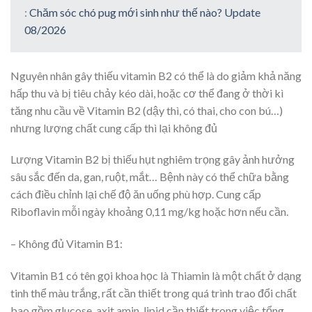
:
Chăm sóc chó pug mới sinh như thế nào? Update
08/2026
Nguyên nhân gây thiếu vitamin B2 có thể là do giảm khả năng
hấp thu và bị tiêu chảy kéo dài, hoặc cơ thể đang ở thời kì
tăng nhu cầu về Vitamin B2 (dậy thì, có thai, cho con bú…)
nhưng lượng chất cung cấp thì lại không đủ
Lượng Vitamin B2 bị thiếu hụt nghiêm trọng gây ảnh hưởng
sâu sắc đến da, gan, ruột, mắt… Bệnh này có thể chữa bằng
cách điều chỉnh lại chế độ ăn uống phù hợp. Cung cấp
Riboflavin mỗi ngày khoảng 0,11 mg/kg hoặc hơn nếu cần.
– Không đủ Vitamin B1:
Vitamin B1 có tên gọi khoa học là Thiamin là một chất ở dạng
tinh thể màu trắng, rất cần thiết trong quá trình trao đổi chất
bao gồm glucose, axit amin, lipid cần thiết trong việc tổng