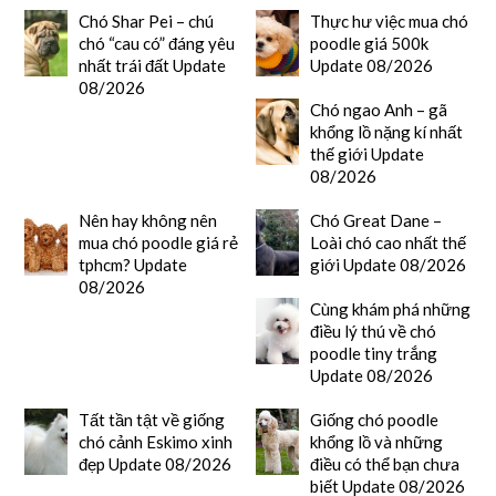
Chó Shar Pei – chú
Thực hư việc mua chó
chó “cau có” đáng yêu
poodle giá 500k
nhất trái đất Update
Update 08/2026
08/2026
Chó ngao Anh – gã
khổng lồ nặng kí nhất
thế giới Update
08/2026
Nên hay không nên
Chó Great Dane –
mua chó poodle giá rẻ
Loài chó cao nhất thế
tphcm? Update
giới Update 08/2026
08/2026
Cùng khám phá những
điều lý thú về chó
poodle tiny trắng
Update 08/2026
Tất tần tật về giống
Giống chó poodle
chó cảnh Eskimo xinh
khổng lồ và những
đẹp Update 08/2026
điều có thể bạn chưa
biết Update 08/2026