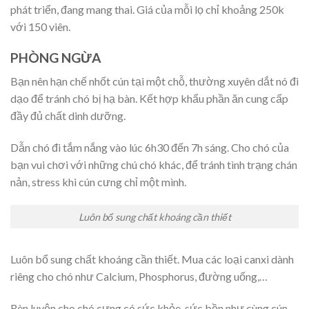
phát triển, đang mang thai. Giá của mỗi lọ chỉ khoảng 250k
với 150 viên.
PHÒNG NGỪA
Bạn nên hạn chế nhốt cún tại một chỗ, thường xuyên dắt nó đi
dạo để tránh chó bị hạ bàn. Kết hợp khẩu phần ăn cung cấp
đầy đủ chất dinh dưỡng.
Dẫn chó đi tắm nắng vào lúc 6h30 đến 7h sáng. Cho chó của
bạn vui chơi với những chú chó khác, để tránh tình trạng chán
nản, stress khi cún cưng chỉ một mình.
Luôn bổ sung chất khoáng cần thiết
Luôn bổ sung chất khoáng cần thiết. Mua các loại canxi dành
riêng cho chó như Calcium, Phosphorus, đường uống,…
Rèn luyện cho chó cưng có sức khỏe, sức bền như cùng cún