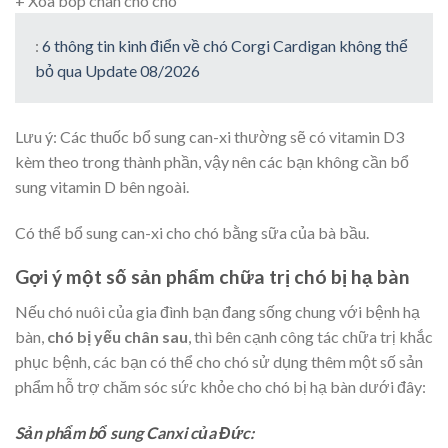
+ Xoa bóp chân cho chó
:
6 thông tin kinh điển về chó Corgi Cardigan không thể
bỏ qua Update 08/2026
Lưu ý: Các thuốc bổ sung can-xi thường sẽ có vitamin D3
kèm theo trong thành phần, vậy nên các bạn không cần bổ
sung vitamin D bên ngoài.
Có thể bổ sung can-xi cho chó bằng sữa của bà bầu.
Gợi ý một số sản phẩm chữa trị chó bị hạ bàn
Nếu chó nuôi của gia đình bạn đang sống chung với bệnh hạ
bàn,
chó bị yếu chân sau
, thì bên cạnh công tác chữa trị khắc
phục bệnh, các bạn có thể cho chó sử dụng thêm một số sản
phẩm hỗ trợ chăm sóc sức khỏe cho chó bị hạ bàn dưới đây:
Sản phẩm bổ sung Canxi của Đức: