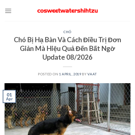
Skip
to
content
CHÓ
Chó Bị Hạ Bàn Và Cách Điều Trị Đơn
Giản Mà Hiệu Quả Đến Bất Ngờ
Update 08/2026
POSTED ON
1 APRIL, 2019
BY
VAAT
01
Apr