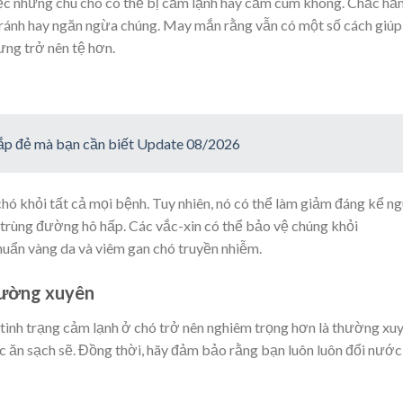
việc những chú chó có thể bị cảm lạnh hay cảm cúm không. Chắc hẳ
tránh hay ngăn ngừa chúng. May mắn rằng vẫn có một số cách giúp
ưng trở nên tệ hơn.
 sắp đẻ mà bạn cần biết Update 08/2026
chó khỏi tất cả mọi bệnh. Tuy nhiên, nó có thể làm giảm đáng kể n
trùng đường hô hấp. Các vắc-xin có thể bảo vệ chúng khỏi
khuẩn vàng da và viêm gan chó truyền nhiễm.
thường xuyên
tình trạng cảm lạnh ở chó trở nên nghiêm trọng hơn là thường xu
c ăn sạch sẽ. Đồng thời, hãy đảm bảo rằng bạn luôn luôn đổi nước