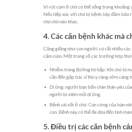
Vi-rút cúm ở chó có thể sống trong khoảng v
Nếu tiếp xúc với chó bị bệnh, hãy đảm bảo 
chú chó nào khác.
4. Các căn bệnh khác mà c
Cũng giống như con người, có rất nhiều các
cảm cúm. Một trong số các trường hợp thư
Nhiễm trùng đường hô hấp: Khi chó bị mắc
cần đến gặp bác sĩ thú y càng sớm càng tốt
Dị ứng: người bạn bốn chân thân yêu của 
người bị viêm mũi dị ứng.
Bệnh sài sốt ở chó: Cún cưng của bạn nê
con. Bệnh này có thể đe dọa đến tính mạn
5. Điều trị các căn bệnh 