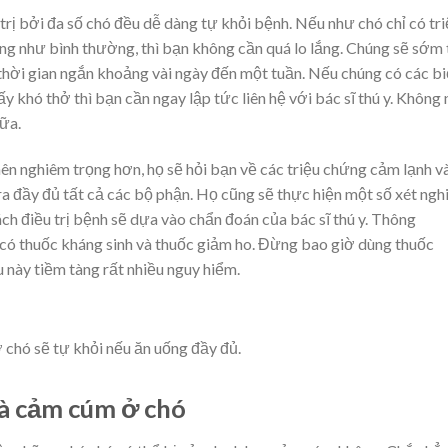
trị bởi đa số chó đều dễ dàng tự khỏi bệnh. Nếu như chó chỉ có tr
ng như bình thường, thì bạn không cần quá lo lắng. Chúng sẽ sớm
ời gian ngắn khoảng vài ngày đến một tuần. Nếu chúng có các b
y khó thở thì bạn cần ngay lập tức liên hệ với bác sĩ thú y. Không 
ữa.
nên nghiêm trọng hơn, họ sẽ hỏi bạn về các triệu chứng cảm lạnh v
a đầy đủ tất cả các bộ phận. Họ cũng sẽ thực hiện một số xét ng
ch điều trị bệnh sẽ dựa vào chẩn đoán của bác sĩ thú y. Thông
có thuốc kháng sinh và thuốc giảm ho. Đừng bao giờ dùng thuốc
 này tiềm tàng rất nhiều nguy hiểm.
chó sẽ tự khỏi nếu ăn uống đầy đủ.
và cảm cúm ở chó