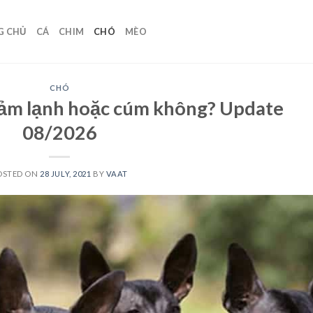
G CHỦ
CÁ
CHIM
CHÓ
MÈO
CHÓ
 cảm lạnh hoặc cúm không? Update
08/2026
OSTED ON
28 JULY, 2021
BY
VAAT