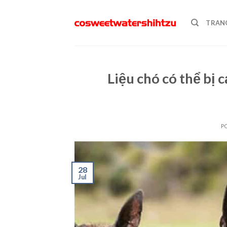
Skip
to
TRAN
content
Liệu chó có thể bị
P
28
Jul