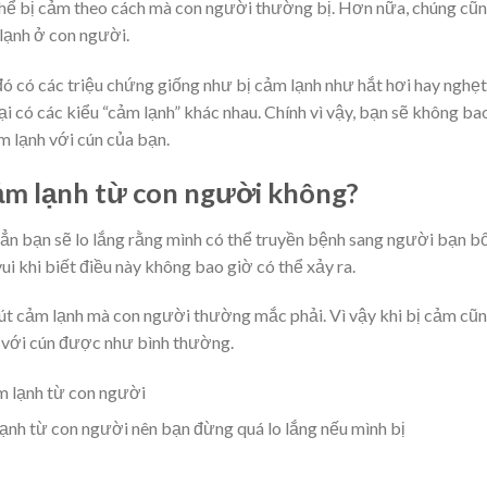
thể bị cảm theo cách mà con người thường bị. Hơn nữa, chúng cũ
lạnh ở con người.
 đó có các triệu chứng giống như bị cảm lạnh như hắt hơi hay nghẹt
ại có các kiểu “cảm lạnh” khác nhau. Chính vì vậy, bạn sẽ không ba
 lạnh với cún của bạn.
cảm lạnh từ con người không?
hẳn bạn sẽ lo lắng rằng mình có thể truyền bệnh sang người bạn b
ui khi biết điều này không bao giờ có thể xảy ra.
út cảm lạnh mà con người thường mắc phải. Vì vậy khi bị cảm cũ
i với cún được như bình thường.
ạnh từ con người nên bạn đừng quá lo lắng nếu mình bị