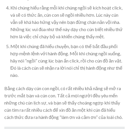
Khi chúng hiểu rằng mỗi khi chúng ngồi sẽ kích hoạt click,
và sẽ có thức ăn, cún con sẽ ngồi nhiều hơn. Lúc này cún
vẫn sẽ khá hào hứng vậy nên bạn đừng chán nản vội nha.
Những lúc vui đùa như thế này dạy cho cún biết nhiều thứ
hơn là việc chỉ chạy bộ và khiến chúng thấy mệt.
Một khi chúng đã hiểu chuyện, bạn có thể bắt đầu phối
hợp mệnh lệnh với hành động. Mỗi khi chúng ngồi xuống,
hãy nói “ngồi” cùng lúc bạn ấn click, rồi cho cún đồ ăn vặt.
Đó là cách cún sẽ nhận ra lời nói chỉ thị hành động như thế
nào.
Bằng cách dạy cún con ngồi, có rất nhiều khả năng sẽ mở ra
trước mắt bạn và cún con. Tất cả mọi người đều yêu mến
những chú cún lịch sự, và bạn sẽ thấy choáng ngợp khi thấy
cún tìm ra rất nhiều cách để xin đồ ăn một khi cún đã hiểu
cách thức đưa ra hành động “làm ơn và cảm ơn” của loài chó.