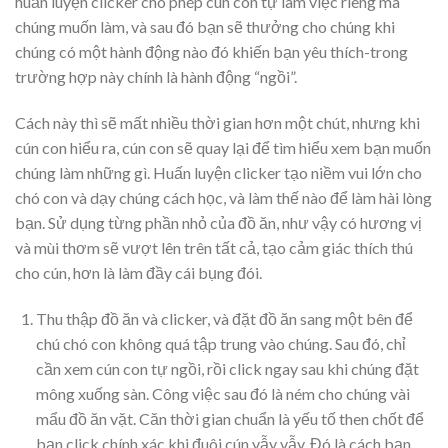
huấn luyện clicker cho phép cún con tự làm việc riêng mà
chúng muốn làm, và sau đó bạn sẽ thưởng cho chúng khi
chúng có một hành động nào đó khiến bạn yêu thích-trong
trường hợp này chính là hành động “ngồi”.
Cách này thì sẽ mất nhiều thời gian hơn một chút, nhưng khi
cún con hiểu ra, cún con sẽ quay lại để tìm hiểu xem bạn muốn
chúng làm những gì. Huấn luyện clicker tạo niềm vui lớn cho
chó con và dạy chúng cách học, và làm thế nào để làm hài lòng
bạn. Sử dụng từng phần nhỏ của đồ ăn, như vậy có hương vị
và mùi thơm sẽ vượt lên trên tất cả, tạo cảm giác thích thú
cho cún, hơn là làm đầy cái bụng đói.
Thu thập đồ ăn và clicker, và đặt đồ ăn sang một bên để
chú chó con không quá tập trung vào chúng. Sau đó, chỉ
cần xem cún con tự ngồi, rồi click ngay sau khi chúng đặt
mông xuống sàn. Công việc sau đó là ném cho chúng vài
mẩu đồ ăn vặt. Căn thời gian chuẩn là yếu tố then chốt để
bạn click chính xác khi đuôi cún vẫy vẫy. Đó là cách bạn