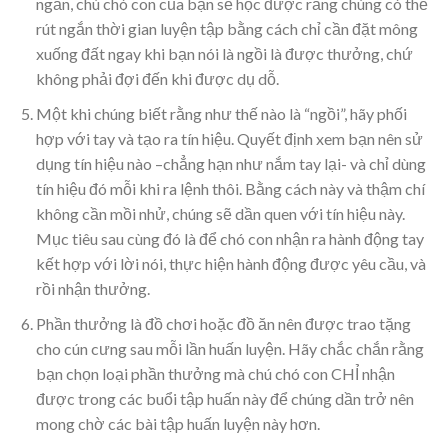
ngắn, chú chó con của bạn sẽ học được rằng chúng có thể
rút ngắn thời gian luyện tập bằng cách chỉ cần đặt mông
xuống đất ngay khi bạn nói là ngồi là được thưởng, chứ
không phải đợi đến khi được dụ dỗ.
Một khi chúng biết rằng như thế nào là “ngồi”, hãy phối
hợp với tay và tạo ra tín hiệu. Quyết định xem bạn nên sử
dụng tín hiệu nào –chẳng hạn như nắm tay lại- và chỉ dùng
tín hiệu đó mỗi khi ra lệnh thôi. Bằng cách này và thậm chí
không cần mồi nhử, chúng sẽ dần quen với tín hiệu này.
Mục tiêu sau cùng đó là để chó con nhận ra hành động tay
kết hợp với lời nói, thực hiện hành động được yêu cầu, và
rồi nhận thưởng.
Phần thưởng là đồ chơi hoặc đồ ăn nên được trao tặng
cho cún cưng sau mỗi lần huấn luyện. Hãy chắc chắn rằng
bạn chọn loại phần thưởng mà chú chó con CHỈ nhận
được trong các buổi tập huấn này để chúng dần trở nên
mong chờ các bài tập huấn luyện này hơn.