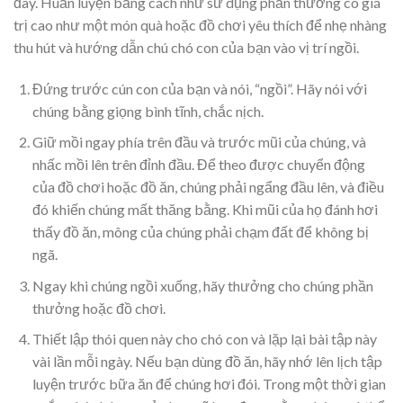
đây. Huấn luyện bằng cách nhử sử dụng phần thưởng có giá
trị cao như một món quà hoặc đồ chơi yêu thích để nhẹ nhàng
thu hút và hướng dẫn chú chó con của bạn vào vị trí ngồi.
Đứng trước cún con của bạn và nói, “ngồi”. Hãy nói với
chúng bằng giọng bình tĩnh, chắc nịch.
Giữ mồi ngay phía trên đầu và trước mũi của chúng, và
nhấc mồi lên trên đỉnh đầu. Để theo được chuyển động
của đồ chơi hoặc đồ ăn, chúng phải ngẩng đầu lên, và điều
đó khiến chúng mất thăng bằng. Khi mũi của họ đánh hơi
thấy đồ ăn, mông của chúng phải chạm đất để không bị
ngã.
Ngay khi chúng ngồi xuống, hãy thưởng cho chúng phần
thưởng hoặc đồ chơi.
Thiết lập thói quen này cho chó con và lặp lại bài tập này
vài lần mỗi ngày. Nếu bạn dùng đồ ăn, hãy nhớ lên lịch tập
luyện trước bữa ăn để chúng hơi đói. Trong một thời gian