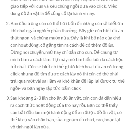
giao tiếp với cún và kêu chúng ngồi dựa vào click. Việc
dùng đồ ăn vặt là để củng cố lại hành vi này.
Ban đầu trông cún có thể hơi bối rối nhưng cún sẽ biết ơn
khi nhai ngấu nghiến phần thưởng. Bây giờ cún biết đồ ăn
thật ngon, và chúng muốn nữa. Đây là khi bộ não của chó
con hoạt động, cố gắng tìm ra cách để có thêm đồ ăn.
Đừng nói chuyện, nhử hay chỉ dẫn cho cún. Để chúng tự
mình tìm ra cách làm. Tự mày mò tìm hiểu luôn là cách học
tốt nhất. Cún sẽ biết có thứ gì đó kích hoạt đồ ăn có trong
click nhưng để tìm được cách lấy nó thì cún có thể phải
trải qua một vài sai lầm và khó khăn để lặp lại được tư thế
ngồi- và bạn ngay lập tức bấm click
Sau khoảng 2-3 lần cho ăn đồ ăn vặt, cún con đã dần hiểu
ra cách thức hoạt động của trò này rồi. Bạn có thể thấy
cún bắt đầu làm mọi hành động để xin được đồ ăn vặt, có
thể là cọ vào chân bạn, sủa, ngoạm đồ chơi, cào, hoặc lại
vô tình ngồi lần nữa.