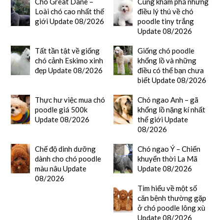
Chó Great Dane –
Cùng khám phá những
Loài chó cao nhất thế
điều lý thú về chó
giới Update 08/2026
poodle tiny trắng
Update 08/2026
Tất tần tật về giống
Giống chó poodle
chó cảnh Eskimo xinh
khổng lồ và những
đẹp Update 08/2026
điều có thể bạn chưa
biết Update 08/2026
Thực hư việc mua chó
Chó ngao Anh – gã
poodle giá 500k
khổng lồ nặng kí nhất
Update 08/2026
thế giới Update
08/2026
Chế độ dinh dưỡng
Chó ngao Ý – Chiến
dành cho chó poodle
khuyển thời La Mã
màu nâu Update
Update 08/2026
08/2026
Tìm hiểu về một số
căn bệnh thường gặp
ở chó poodle lông xù
Update 08/2026