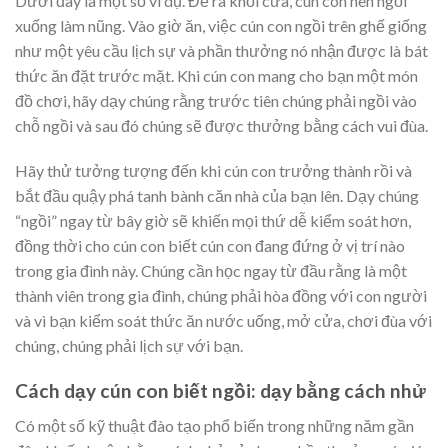
Dưới đây là một số ví dụ. Để ra khỏi cửa, cún con nên ngồi
xuống làm nũng. Vào giờ ăn, việc cún con ngồi trên ghế giống
như một yêu cầu lịch sự và phần thưởng nó nhận được là bát
thức ăn đặt trước mặt. Khi cún con mang cho bạn một món
đồ chơi, hãy dạy chúng rằng trước tiên chúng phải ngồi vào
chỗ ngồi và sau đó chúng sẽ được thưởng bằng cách vui đùa.
Hãy thử tưởng tượng đến khi cún con trưởng thành rồi và
bắt đầu quậy phá tanh bành căn nhà của bạn lên. Dạy chúng
“ngồi” ngay từ bây giờ sẽ khiến mọi thứ dễ kiểm soát hơn,
đồng thời cho cún con biết cún con đang đứng ở vị trí nào
trong gia đình này. Chúng cần học ngay từ đầu rằng là một
thành viên trong gia đình, chúng phải hòa đồng với con người
và vì bạn kiểm soát thức ăn nước uống, mở cửa, chơi đùa với
chúng, chúng phải lịch sự với bạn.
Cách dạy cún con biết ngồi: dạy bằng cách nhử
Có một số kỹ thuật đào tạo phổ biến trong những năm gần