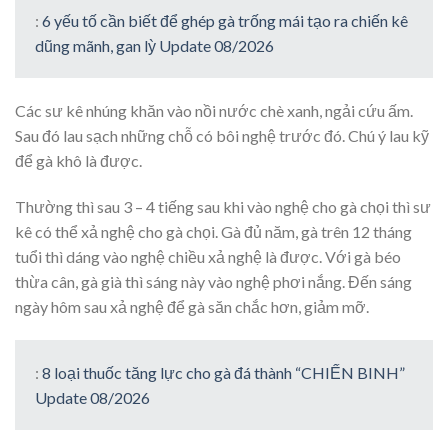
:
6 yếu tố cần biết để ghép gà trống mái tạo ra chiến kê
dũng mãnh, gan lỳ Update 08/2026
Các sư kê nhúng khăn vào nồi nước chè xanh, ngải cứu ấm.
Sau đó lau sạch những chỗ có bôi nghệ trước đó. Chú ý lau kỹ
để gà khô là được.
Thường thì sau 3 – 4 tiếng sau khi vào nghệ cho gà chọi thì sư
kê có thể xả nghệ cho gà chọi. Gà đủ năm, gà trên 12 tháng
tuổi thì dáng vào nghệ chiều xả nghệ là được. Với gà béo
thừa cân, gà già thì sáng này vào nghệ phơi nắng. Đến sáng
ngày hôm sau xả nghệ để gà săn chắc hơn, giảm mỡ.
:
8 loại thuốc tăng lực cho gà đá thành “CHIẾN BINH”
Update 08/2026