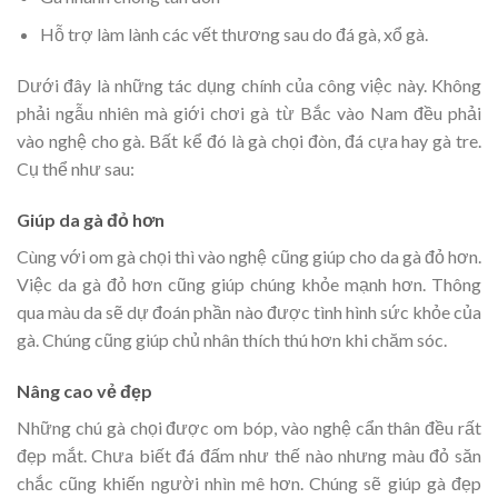
Hỗ trợ làm lành các vết thương sau do đá gà, xổ gà.
Dưới đây là những tác dụng chính của công việc này. Không
phải ngẫu nhiên mà giới chơi gà từ Bắc vào Nam đều phải
vào nghệ cho gà. Bất kể đó là gà chọi đòn, đá cựa hay gà tre.
Cụ thể như sau:
Giúp da gà đỏ hơn
Cùng với om gà chọi thì vào nghệ cũng giúp cho da gà đỏ hơn.
Việc da gà đỏ hơn cũng giúp chúng khỏe mạnh hơn. Thông
qua màu da sẽ dự đoán phần nào được tình hình sức khỏe của
gà. Chúng cũng giúp chủ nhân thích thú hơn khi chăm sóc.
Nâng cao vẻ đẹp
Những chú gà chọi được om bóp, vào nghệ cẩn thân đều rất
đẹp mắt. Chưa biết đá đấm như thế nào nhưng màu đỏ săn
chắc cũng khiến người nhìn mê hơn. Chúng sẽ giúp gà đẹp