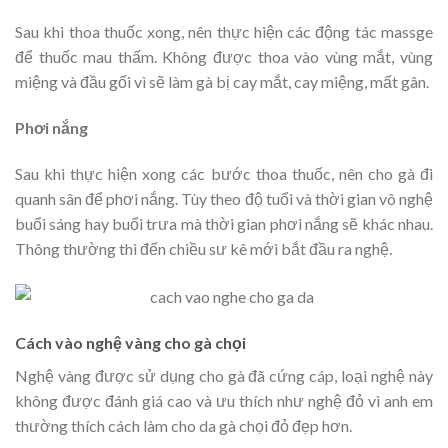
Sau khi thoa thuốc xong, nên thực hiện các động tác massge
để thuốc mau thấm. Không được thoa vào vùng mắt, vùng
miệng và đầu gối vì sẽ làm gà bị cay mắt, cay miệng, mất gân.
Phơi nắng
Sau khi thực hiện xong các bước thoa thuốc, nên cho gà đi
quanh sân để phơi nắng. Tùy theo độ tuổi và thời gian vô nghệ
buổi sáng hay buổi trưa mà thời gian phơi nắng sẽ khác nhau.
Thông thường thì đến chiều sư kê mới bắt đầu ra nghệ.
Cách vào nghệ vàng cho gà chọi
Nghệ vàng được sử dụng cho gà đã cứng cáp, loại nghệ này
không được đánh giá cao và ưu thích như nghệ đỏ vì anh em
thường thích cách làm cho da gà chọi đỏ đẹp hơn.