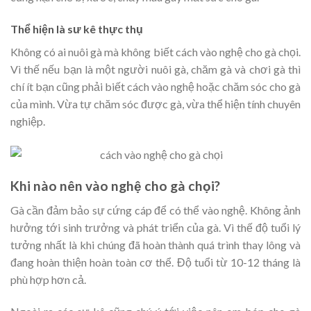
Thể hiện là sư kê thực thụ
Không có ai nuôi gà mà không biết cách vào nghệ cho gà chọi.
Vì thế nếu bạn là một người nuôi gà, chăm gà và chơi gà thì
chí ít bạn cũng phải biết cách vào nghệ hoặc chăm sóc cho gà
của mình. Vừa tự chăm sóc được gà, vừa thể hiện tính chuyên
nghiệp.
Khi nào nên vào nghệ cho gà chọi?
Gà cần đảm bảo sự cứng cáp để có thể vào nghệ. Không ảnh
hưởng tới sinh trưởng và phát triển của gà. Vì thế độ tuổi lý
tưởng nhất là khi chúng đã hoàn thành quá trình thay lông và
đang hoàn thiện hoàn toàn cơ thể. Độ tuổi từ 10-12 tháng là
phù hợp hơn cả.