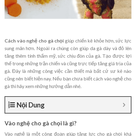
Cách vào nghệ cho gà chọi
giúp chiến kê khỏe hơn, sức lực
sung mãn hơn. Ngoài ra chúng còn giúp da gà dày và đỏ lên
tăng thêm tính thẩm mỹ, sức chịu đòn của gà. Tạo được lợi
thế trong những trận chiến và cũng trực tiếp tăng giá trịa của
gà. Đây là những công việc cần thiết mà bất cứ sư kê nào
cũng nên biết hiện nay. Nếu bạn chưa biết cách vào nghệ cho
gà thì hãy xem những hướng dẫn nhé.
Nội Dung
Vào nghệ cho gà chọi là gì?
Vào nghệ là một công đoạn giúp tăng lực cho gà chọi khá