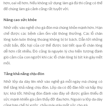
hơn, oai vệ hơn. Nếu không sử dụng làm gà đá thì cũng có thể
để chúng làm gà cảnh cũng rất tuyệt vời.
Nâng cao sức khỏe
Nhờ việc vào nghệ cho gà đòn mà chúng khỏe mạnh hơn. Hạn
chế được các bệnh cảm ốm vặt thông thường. Các lỗ chân
lông luôn luôn thông thoáng không bị bí bách. Dẫn tới những
chất bẩn, độc hại của cơ thể được bài tiết qua lỗ chân lông
dễ hơn rất nhiều. Đó cũng là nguyên lý cho hiện tượng đánh
gió cảm của con người khi các lỗ chân lông bị bịt kín gây mệt
mỏi.
Tăng khả năng chịu đòn
Nhờ lớp da dày lên nhờ vào nghệ gà mỗi ngày mà chúng có
thể tăng khả năng chịu đòn. Lớp da có độ đàn hồi và hấp thụ
lực khá tốt. Những đòn đánh vào đây sẽ được giảm thiểu đi
sức mạnh khiến gà cảm thấy đỡ đau hơn. Ngoài ra lớp da dày
cũng hạn chế bị xước, chảy máu gây mất sức cho gà.