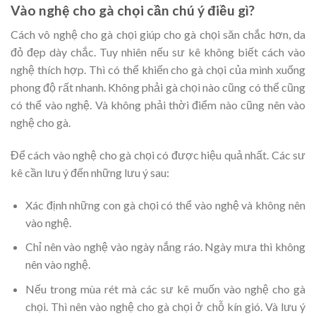
Vào nghệ cho gà chọi cần chú ý điều gì?
Cách vô nghệ cho gà chọi giúp cho gà chọi săn chắc hơn, da
đỏ đẹp dày chắc. Tuy nhiên nếu sư kê không biết cách vào
nghệ thích hợp. Thì có thể khiến cho gà chọi của mình xuống
phong độ rất nhanh. Không phải gà chọi nào cũng có thể cũng
có thể vào nghệ. Và không phải thời điểm nào cũng nên vào
nghệ cho gà.
Để cách vào nghệ cho gà chọi có được hiệu quả nhất. Các sư
kê cần lưu ý đến những lưu ý sau:
Xác định những con gà chọi có thể vào nghệ và không nên
vào nghệ.
Chỉ nên vào nghệ vào ngày nắng ráo. Ngày mưa thì không
nên vào nghệ.
Nếu trong mùa rét mà các sư kê muốn vào nghệ cho gà
chọi. Thì nên vào nghệ cho gà chọi ở chỗ kín gió. Và lưu ý