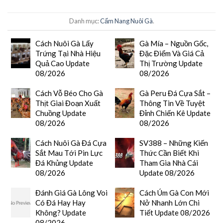
Danh mục:
Cẩm Nang Nuôi Gà
.
Cách Nuôi Gà Lấy
Gà Mía – Nguồn Gốc,
Trứng Tại Nhà Hiệu
Đặc Điểm Và Giá Cả
Quả Cao Update
Thị Trường Update
08/2026
08/2026
Cách Vỗ Béo Cho Gà
Gà Peru Đá Cựa Sắt –
Thịt Giai Đoạn Xuất
Thông Tin Về Tuyệt
Chuồng Update
Đỉnh Chiến Kê Update
08/2026
08/2026
Cách Nuôi Gà Đá Cựa
SV388 – Những Kiến
Sắt Mau Tới Pin Lực
Thức Cần Biết Khi
Đá Khủng Update
Tham Gia Nhà Cái
08/2026
Update 08/2026
Đánh Giá Gà Lông Voi
Cách Úm Gà Con Mới
Có Đá Hay Hay
Nở Nhanh Lớn Chi
Không? Update
Tiết Update 08/2026
08/2026