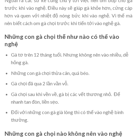
Ngoài ra các sư kê cũng chú ý tới việc nên om bóp cho gà
trước khi vào nghệ. Điều này sẽ giúp gà khỏe hơn, cứng cáp
hơn và quen với nhiệt độ nóng bức khi vào nghệ. Vì thế mà
nên biết cách om gà chọi trước khi tiến tới vào nghệ gà.
Những con gà chọi thế như nào có thể vào
nghệ
Gà tơ trên 12 tháng tuổi. Nhưng không nên vào nhiều, dễ
hỏng gà.
Những con gà chọi thừa cân, quá béo.
Gà chọi đã qua 2 lần vần vỗ.
Gà chọi sau khi vền về, gà bị các vết thương nhỏ. Để
nhanh tan đòn, liền sẹo.
Đối với những con gà già lông thì có thể vào nghệ bình
thường.
Những con gà chọi nào không nên vào nghệ