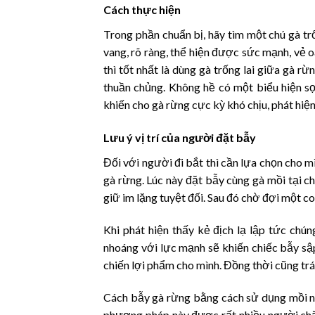
Cách thực hiện
Trong phần chuẩn bị, hãy tìm một chú gà tr
vang, rõ ràng, thể hiện được sức mạnh, vẻ 
thì tốt nhất là dùng gà trống lai giữa gà rừ
thuần chủng. Không hề có một biểu hiện sợ 
khiến cho gà rừng cực kỳ khó chịu, phát hiện 
Lưu ý vị trí của người đặt bẫy
Đối với người đi bắt thì cần lựa chọn cho m
gà rừng. Lúc này đặt bẫy cùng gà mồi tại c
giữ im lặng tuyệt đối. Sau đó chờ đợi một c
Khi phát hiện thấy kẻ địch lạ lập tức chú
nhoáng với lực mạnh sẽ khiến chiếc bẫy sập
chiến lợi phẩm cho mình. Đồng thời cũng tr
Cách bẫy gà rừng bằng cách sử dụng mồi nhử 
phương pháp này được rất nhiều người chă