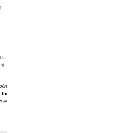
i
ò
xưa
chỉ
 bản
 thì
 bay