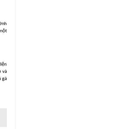
ườnh
 một
diện
ỏ và
ú gà