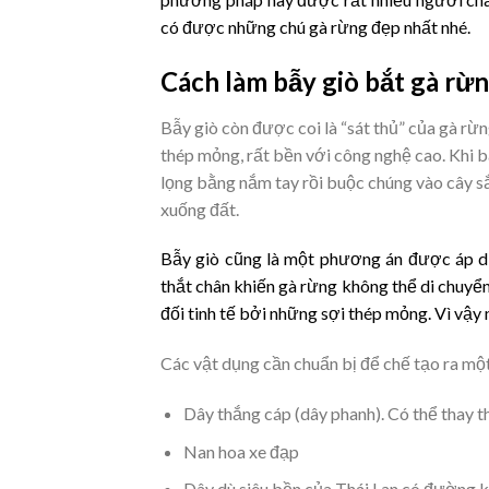
có được những chú gà rừng đẹp nhất nhé.
Cách làm bẫy giò bắt gà rừ
Bẫy giò còn được coi là “sát thủ” của gà rừ
thép mỏng, rất bền với công nghệ cao. Khi b
lọng bằng nắm tay rồi buộc chúng vào cây sắ
xuống đất.
Bẫy giò cũng là một phương án được áp dụ
thắt chân khiến gà rừng không thể di chuyể
đối tinh tế bởi những sợi thép mỏng. Vì vậy
Các vật dụng cần chuẩn bị để chế tạo ra mộ
Dây thắng cáp (dây phanh). Có thể thay 
Nan hoa xe đạp
Dây dù siêu bền của Thái Lan có đường k