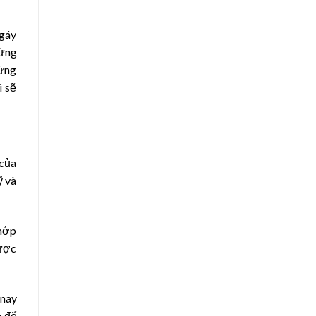
 gáy
rừng
rừng
i sẽ
 của
ỹ và
chớp
được
 nay
y để