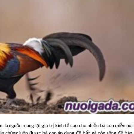
, là nguồn mang lại giá trị kinh tế cao cho nhiều bà con miền núi
ần chủng luôn được bà con áp dụng để bắt gà còn sống để bán