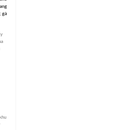
mang
g gà
ấy
ua
u
 khu
y