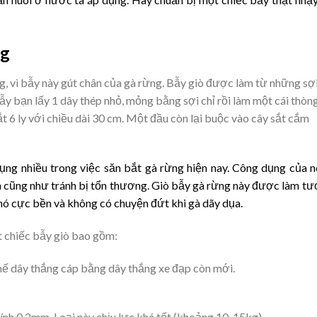
ng
ng, vì bẫy này gút chân của gà rừng. Bẫy giò được làm từ những sợ
ẫy bạn lấy 1 dây thép nhỏ, mỏng bằng sợi chỉ rồi làm một cái thòn
t 6 ly với chiều dài 30 cm. Một đầu còn lại buộc vào cây sắt cắm
ng nhiều trong việc săn bắt gà rừng hiện nay. Công dụng của n
n cũng như tránh bị tổn thương. Giò bẫy gà rừng này được làm t
 nó cực bền và không có chuyện đứt khi gà dãy dụa.
t chiếc bẫy giò bao gồm:
thế dây thắng cáp bằng dây thắng xe đạp còn mới.
ính 0.2mm. Loại này chịu lực khá tốt (khoảng 10-15kg).