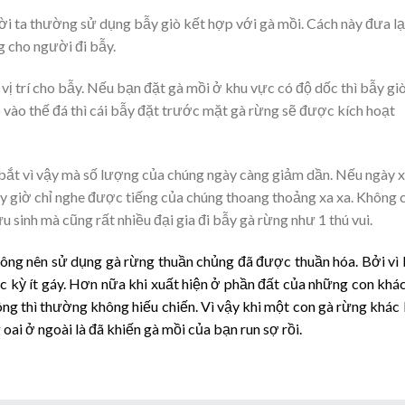
ời ta thường sử dụng bẫy giò kết hợp với gà mồi. Cách này đưa lạ
g cho người đi bẫy.
vị trí cho bẫy. Nếu bạn đặt gà mồi ở khu vực có độ dốc thì bẫy gi
o vào thế đá thì cái bẫy đặt trước mặt gà rừng sẽ được kích hoạt
 bắt vì vậy mà số lượng của chúng ngày càng giảm dần. Nếu ngày 
bây giờ chỉ nghe được tiếng của chúng thoang thoảng xa xa. Không 
sinh mà cũng rất nhiều đại gia đi bẫy gà rừng như 1 thú vui.
ông nên sử dụng gà rừng thuần chủng đã được thuần hóa. Bởi vì
ực kỳ ít gáy. Hơn nữa khi xuất hiện ở phần đất của những con khác
công thì thường không hiếu chiến. Vì vậy khi một con gà rừng khác
oai ở ngoài là đã khiến gà mồi của bạn run sợ rồi.