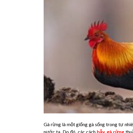
Gà rừng là một giống gà sống trong tự nhiên
nước ta. Do đó, các cách
bẫy gà rừng
thu