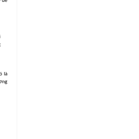
i
g
ó là
ương