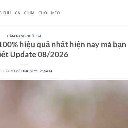
G CHỦ
CÁ
CHIM
CHÓ
MÈO
CẨM NANG NUÔI GÀ
 100% hiệu quả nhất hiện nay mà bạn
iết Update 08/2026
OSTED ON
29 JUNE, 2021
BY
VAAT