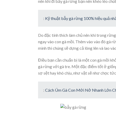
nên khi đi bẫy gà rừng bạn nên khéo léo chút
:
Kỹ thuật bẫy gà rừng 100% hiệu quả nh
Do đặc tính thích làm chủ nên khi trong rừng
ngay vào con gà mồi. Thêm vào vào đó gà rừn
mình thì chúng sẽ dựng cả lông lên và lao vào
Điều bạn cần chuẩn bị là một con gà mồi khỏ
gà rừng với gà tre. Một đặc điểm tốt ở giống
sợ sệt hay khó chịu, như vật sẽ như chọc tứ
:
Cách Úm Gà Con Mới Nở Nhanh Lớn Ch