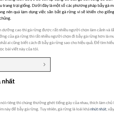
ều trang trại giống. Dưới đây là một số các phương pháp bẫy gà 
hông nên quá lạm dụng việc săn bắt gà rừng vì sẽ khiến cho giốn
 chủng.
nh dưỡng cao thì gà rừng được rất nhiều người chọn làm cảnh và l
ỡng của gà rừng thì rất nhiều người chọn đi bẫy gà rừng hơn là m
phải ai cũng biết cách đi bẫy gà rừng sao cho hiệu quả. Để tìm hiể
c bài viết này của tôi.
ả nhất
nói riêng thì chúng thường ghét tiếng gáy của nhau, thích làm chủ
ểm này để bẫy gà rừng. Tuy nhiên, gà rừng là loài khá
nhút nhát
, vậ