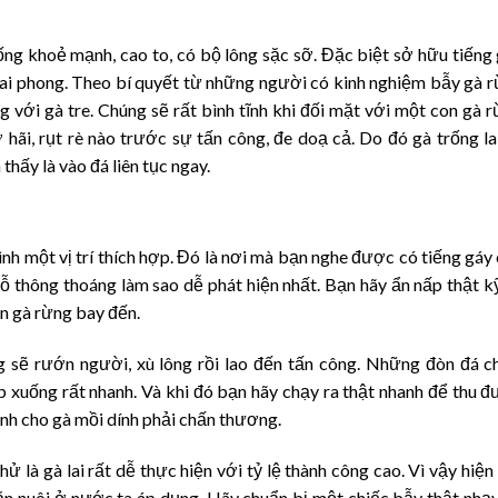
ống khoẻ mạnh, cao to, có bộ lông sặc sỡ. Đặc biệt sở hữu tiếng
oai phong. Theo bí quyết từ những người có kinh nghiệm bẫy gà 
ng với gà tre. Chúng sẽ rất bình tĩnh khi đối mặt với một con gà 
hãi, rụt rè nào trước sự tấn công, đe doạ cả. Do đó gà trống la
thấy là vào đá liên tục ngay.
ình một vị trí thích hợp. Đó là nơi mà bạn nghe được có tiếng gáy
hỗ thông thoáng làm sao dễ phát hiện nhất. Bạn hãy ẩn nấp thật k
on gà rừng bay đến.
ng sẽ rướn người, xù lông rồi lao đến tấn công. Những đòn đá 
 xuống rất nhanh. Và khi đó bạn hãy chạy ra thật nhanh để thu 
ánh cho gà mồi dính phải chấn thương.
là gà lai rất dễ thực hiện với tỷ lệ thành công cao. Vì vậy hiện
n nuôi ở nước ta áp dụng. Hãy chuẩn bị một chiếc bẫy thật nhạ