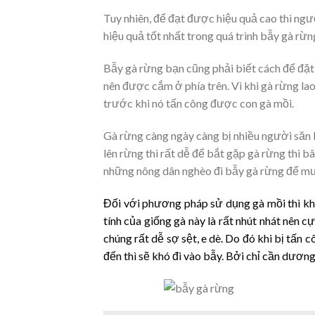
Tuy nhiên, để đạt được hiệu quả cao thì ngư
hiệu quả tốt nhất trong quá trình bẫy gà rừn
Bẫy gà rừng bạn cũng phải biết cách để đặt 
nên được cắm ở phía trên. Vì khi gà rừng la
trước khi nó tấn công được con gà mồi.
Gà rừng càng ngày càng bị nhiều người săn
lên rừng thì rất dễ để bắt gặp gà rừng thì 
những nông dân nghèo đi bẫy gà rừng để mưu 
Đối với phương pháp sử dụng gà mồi thì kh
tính của giống gà này là rất nhút nhát nên c
chúng rất dễ sợ sệt, e dè. Do đó khi bị tấn 
đến thì sẽ khó đi vào bẫy. Bởi chỉ cần dương 