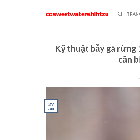
Skip
to
TRAN
content
Kỹ thuật bẫy gà rừng
cần b
P
29
Jun