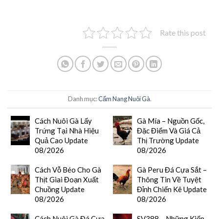
Rate this post
Danh mục:
Cẩm Nang Nuôi Gà
.
Cách Nuôi Gà Lấy
Gà Mía – Nguồn Gốc,
Trứng Tại Nhà Hiệu
Đặc Điểm Và Giá Cả
Quả Cao Update
Thị Trường Update
08/2026
08/2026
Cách Vỗ Béo Cho Gà
Gà Peru Đá Cựa Sắt –
Thịt Giai Đoạn Xuất
Thông Tin Về Tuyệt
Chuồng Update
Đỉnh Chiến Kê Update
08/2026
08/2026
Cách Nuôi Gà Đá Cựa
SV388 – Những Kiến