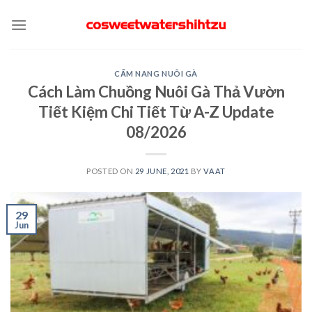
Skip
to
content
CẨM NANG NUÔI GÀ
Cách Làm Chuồng Nuôi Gà Thả Vườn
Tiết Kiệm Chi Tiết Từ A-Z Update
08/2026
POSTED ON
29 JUNE, 2021
BY
VAAT
29
Jun