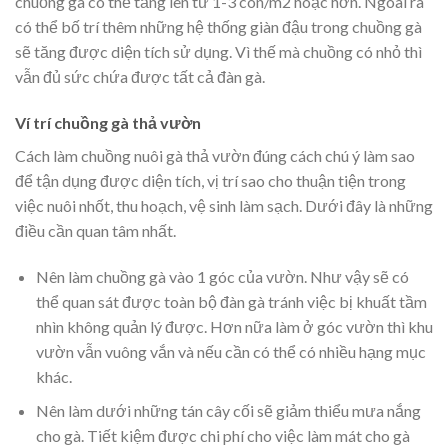
chuồng gà có thể tăng lên từ 1-3 con/m2 hoặc hơn. Ngoài ra
có thể bố trí thêm những hệ thống giàn đậu trong chuồng gà
sẽ tăng được diện tích sử dụng. Vì thế mà chuồng có nhỏ thì
vẫn đủ sức chứa được tất cả đàn gà.
Ví trí chuồng gà thả vườn
Cách làm chuồng nuôi gà thả vườn đúng cách chú ý làm sao
để tận dụng được diện tích, vị trí sao cho thuận tiện trong
việc nuôi nhốt, thu hoạch, vệ sinh làm sạch. Dưới đây là những
điều cần quan tâm nhất.
Nên làm chuồng gà vào 1 góc của vườn. Như vậy sẽ có
thể quan sát được toàn bộ đàn gà tránh việc bị khuất tầm
nhìn không quản lý được. Hơn nữa làm ở góc vườn thì khu
vườn vẫn vuông vắn và nếu cần có thể có nhiều hạng mục
khác.
Nên làm dưới những tán cây cối sẽ giảm thiểu mưa nắng
cho gà. Tiết kiệm được chi phí cho việc làm mát cho gà