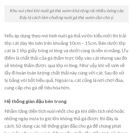
Khu vui chơi khi nuôi gà thả vườn khá rộng rãi nhiều bóng cây.
Đây là cách làm chuồng nuôi gà thả vườn cần chú ý.
Nếu áp dụng theo mô hình nuôi gà thả vườn kiểu mới thì trải
lớp cát dày lên bên trên khoảng 10cm – 15cm. Bên dưới lớp
cát là 1 lớp giấy bóng ni lông và dưới cùng là nền xi măng. Ưu
điểm là chất thải của gà thấm trực tiếp vào cát nhưng sau đó
sẽ không thấm được qua lớp ni lông. Như vậy khi vệ sinh sẽ
lấy đi hoàn toàn lượng chất thải này cùng với cát. Sau đó xử
lý bằng vôi bột hiệu quả. Ngoài ra, cát cũng là nơi chơi đùa,
cung cấp cho gà dễ tiêu hóa hơn.
Hệ thống giàn đậu bên trong
Nhằm tăng diện tích nuôi nhốt cho gà khi diện tích nhỏ hoặc
những ngày mưa to gió lớn không thả gà được thì đây là
cách. Sử dụng các hệ thống giàn đậu cho gà để chúng phát