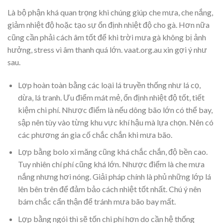
Là bộ phận khá quan trọng khi chúng giúp che mưa, che nắng,
giảm nhiệt độ hoặc tạo sự ổn định nhiệt độ cho gà. Hơn nữa
cũng cần phải cách âm tốt để khi trời mưa gà không bị ảnh
hưởng, stress vì âm thanh quá lớn. vaat.org.au xin gợi ý như
sau.
Lợp hoàn toàn bằng các loại lá truyền thống như lá cọ,
dừa, lá tranh. Ưu điểm mát mẻ, ổn định nhiệt độ tốt, tiết
kiệm chi phí. Nhược điểm là nếu dông bão lớn có thể bay,
sập nên tùy vào từng khu vực khí hậu mà lựa chọn. Nên có
các phương án gia cố chắc chắn khi mưa bão.
Lợp bằng bolo xi măng cũng khá chắc chắn, độ bền cao.
Tuy nhiên chí phí cũng khá lớn. Nhược điểm là che mưa
nắng nhưng hơi nóng. Giải pháp chính là phủ những lớp lá
lên bên trên để đảm bảo cách nhiệt tốt nhất. Chú ý nên
bám chắc cẩn thận để tránh mưa bão bay mất.
Lợp bằng ngói thì sẽ tốn chi phí hơn do cần hệ thống