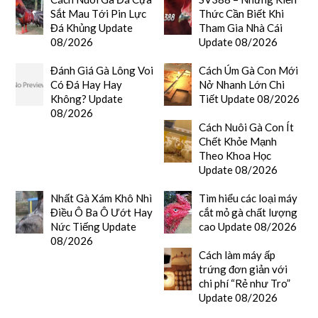
Sắt Mau Tới Pin Lực
Thức Cần Biết Khi
Đá Khủng Update
Tham Gia Nhà Cái
08/2026
Update 08/2026
Đánh Giá Gà Lông Voi
Cách Úm Gà Con Mới
Có Đá Hay Hay
Nở Nhanh Lớn Chi
Không? Update
Tiết Update 08/2026
08/2026
Cách Nuôi Gà Con Ít
Chết Khỏe Mạnh
Theo Khoa Học
Update 08/2026
Nhất Gà Xám Khô Nhì
Tìm hiểu các loại máy
Điều Ô Ba Ô Ướt Hay
cắt mỏ gà chất lượng
Nức Tiếng Update
cao Update 08/2026
08/2026
Cách làm máy ấp
trứng đơn giản với
chi phí “Rẻ như Tro”
Update 08/2026