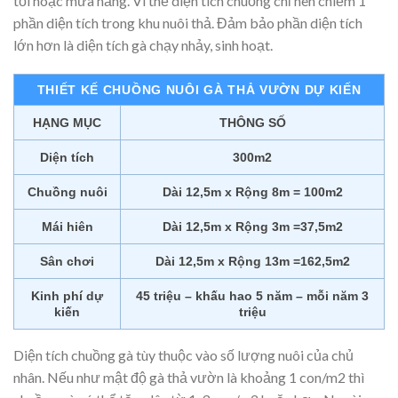
tối hoặc mưa nắng. Vì thế diện tích chuồng chỉ nên chiếm 1
phần diện tích trong khu nuôi thả. Đảm bảo phần diện tích
lớn hơn là diện tích gà chạy nhảy, sinh hoạt.
THIẾT KẾ CHUỒNG NUÔI GÀ THẢ VƯỜN DỰ KIẾN
HẠNG MỤC
THÔNG SỐ
Diện tích
300m2
Chuồng nuôi
Dài 12,5m x Rộng 8m = 100m2
Mái hiên
Dài 12,5m x Rộng 3m =37,5m2
Sân chơi
Dài 12,5m x Rộng 13m =162,5m2
Kinh phí dự
45 triệu – khấu hao 5 năm – mỗi năm 3
kiến
triệu
Diện tích chuồng gà tùy thuộc vào số lượng nuôi của chủ
nhân. Nếu như mật độ gà thả vườn là khoảng 1 con/m2 thì