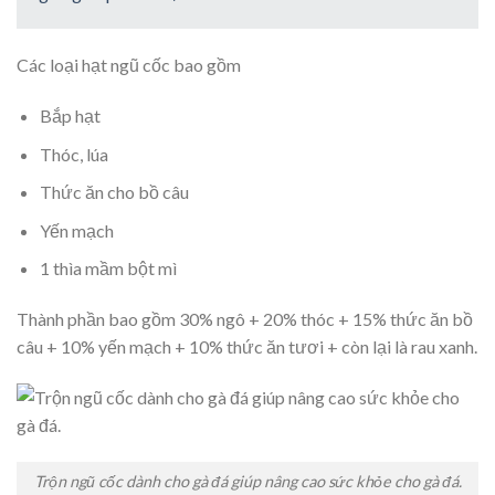
Các loại hạt ngũ cốc bao gồm
Bắp hạt
Thóc, lúa
Thức ăn cho bồ câu
Yến mạch
1 thìa mầm bột mì
Thành phần bao gồm 30% ngô + 20% thóc + 15% thức ăn bồ
câu + 10% yến mạch + 10% thức ăn tươi + còn lại là rau xanh.
Trộn ngũ cốc dành cho gà đá giúp nâng cao sức khỏe cho gà đá.