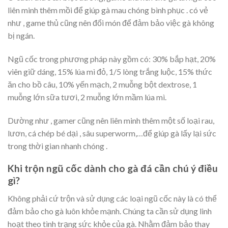
liên minh thêm mồi để giúp gà mau chóng bình phục . có vẻ
như , game thủ cũng nên đổi món để đảm bảo việc gà không
bị ngán.
Ngũ cốc trong phương pháp này gồm có: 30% bắp hạt, 20%
viên giữ dáng, 15% lúa mì đỏ, 1/5 lòng trắng luộc, 15% thức
ăn cho bồ câu, 10% yến mạch, 2 muỗng bột dextrose, 1
muỗng lớn sữa tươi, 2 muỗng lớn mầm lúa mì.
Dường như , gamer cũng nên liên minh thêm một số loại rau,
lươn, cá chép bé dại , sâu superworm,…để giúp gà lấy lại sức
trong thời gian nhanh chóng .
Khi trộn ngũ cốc dành cho gà đá cần chú ý điều
gì?
Không phải cứ trộn và sử dụng các loại ngũ cốc này là có thể
đảm bảo cho gà luôn khỏe mạnh. Chúng ta cần sử dụng linh
hoạt theo tình trạng sức khỏe của gà. Nhằm đảm bảo thay