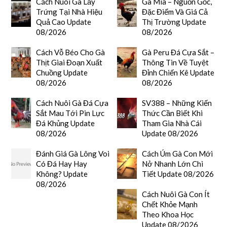
Cách Nuôi Gà Lấy
Gà Mía – Nguồn Gốc,
Trứng Tại Nhà Hiệu
Đặc Điểm Và Giá Cả
Quả Cao Update
Thị Trường Update
08/2026
08/2026
Cách Vỗ Béo Cho Gà
Gà Peru Đá Cựa Sắt –
Thịt Giai Đoạn Xuất
Thông Tin Về Tuyệt
Chuồng Update
Đỉnh Chiến Kê Update
08/2026
08/2026
Cách Nuôi Gà Đá Cựa
SV388 – Những Kiến
Sắt Mau Tới Pin Lực
Thức Cần Biết Khi
Đá Khủng Update
Tham Gia Nhà Cái
08/2026
Update 08/2026
Đánh Giá Gà Lông Voi
Cách Úm Gà Con Mới
Có Đá Hay Hay
Nở Nhanh Lớn Chi
Không? Update
Tiết Update 08/2026
08/2026
Cách Nuôi Gà Con Ít
Chết Khỏe Mạnh
Theo Khoa Học
Update 08/2026