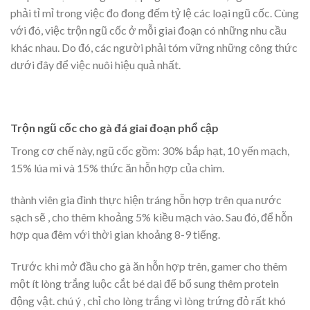
phải tỉ mỉ trong việc đo đong đếm tỷ lệ các loại ngũ cốc. Cùng
với đó, việc trộn ngũ cốc ở mỗi giai đoạn có những nhu cầu
khác nhau. Do đó, các người phải tóm vững những công thức
dưới đây để việc nuôi hiệu quả nhất.
Trộn ngũ cốc cho gà đá giai đoạn phổ cập
Trong cơ chế này, ngũ cốc gồm: 30% bắp hạt, 10 yến mạch,
15% lúa mì và 15% thức ăn hỗn hợp của chim.
thành viên gia đình thực hiện tráng hỗn hợp trên qua nước
sạch sẽ , cho thêm khoảng 5% kiều mạch vào. Sau đó, để hỗn
hợp qua đêm với thời gian khoảng 8-9 tiếng.
Trước khi mở đầu cho gà ăn hỗn hợp trên, gamer cho thêm
một ít lòng trắng luộc cắt bé dại để bổ sung thêm protein
động vật. chú ý , chỉ cho lòng trắng vì lòng trứng đỏ rất khó