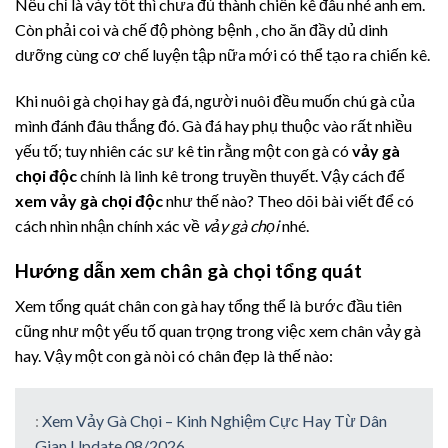
Nếu chỉ là vảy tốt thì chưa đủ thành chiến kê đâu nhé anh em.
Còn phải coi và chế độ phòng bệnh , cho ăn đầy dủ dinh
dưỡng cùng cơ chế luyện tập nữa mới có thể tạo ra chiến kê.
Khi nuôi gà chọi hay gà đá, người nuôi đều muốn chú gà của
mình đánh đâu thắng đó. Gà đá hay phụ thuộc vào rất nhiều
yếu tố; tuy nhiên các sư kê tin rằng một con gà có
vảy gà
chọi độc
chính là linh kê trong truyền thuyết. Vậy cách để
xem vảy gà chọi độc
như thế nào? Theo dõi bài viết để có
cách nhìn nhận chính xác về
vảy gà chọi
nhé.
Hướng dẫn xem chân gà chọi tổng quát
Xem tổng quát chân con gà hay tổng thể là bước đầu tiên
cũng như một yếu tố quan trọng trong việc xem chân vảy gà
hay. Vậy một con gà nòi có chân đẹp là thế nào:
:
Xem Vảy Gà Chọi – Kinh Nghiệm Cực Hay Từ Dân
Gian Update 08/2026