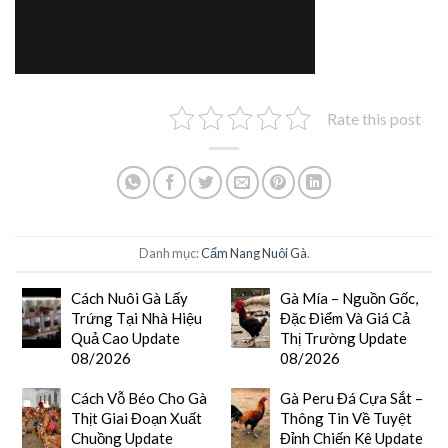
Rate this post
Danh mục:
Cẩm Nang Nuôi Gà
.
Cách Nuôi Gà Lấy
Gà Mía – Nguồn Gốc,
Trứng Tại Nhà Hiệu
Đặc Điểm Và Giá Cả
Quả Cao Update
Thị Trường Update
08/2026
08/2026
Cách Vỗ Béo Cho Gà
Gà Peru Đá Cựa Sắt –
Thịt Giai Đoạn Xuất
Thông Tin Về Tuyệt
Chuồng Update
Đỉnh Chiến Kê Update