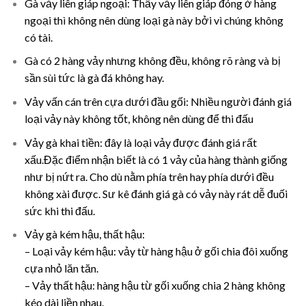
Gà vảy liên giáp ngoại: Thấy vảy liên giáp đóng ở hàng
ngoại thì không nên dùng loại gà này bởi vì chúng không
có tài.
Gà có 2 hàng vảy nhưng không đều, không rõ ràng và bị
sần sùi tức là gà đá không hay.
Vảy vấn cán trên cựa dưới đầu gối: Nhiều người đánh giá
loại vảy này không tốt, không nên dùng để thi đấu
Vảy gà khai tiền: đây là loại vảy được đánh giá rất
xấu.Đặc điểm nhận biết là có 1 vảy của hàng thành giống
như bị nứt ra. Cho dù nằm phía trên hay phía dưới đều
không xài được. Sư kê đánh giá gà có vảy này rát dễ đuối
sức khi thi đấu.
Vảy gà kém hậu, thất hậu:
– Loại vảy kém hậu: vảy từ hàng hậu ở gối chia đôi xuống
cựa nhỏ lăn tăn.
– Vảy thất hậu: hàng hậu từ gối xuống chia 2 hàng không
kéo dài liền nhau.