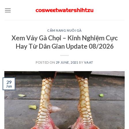
Skip
to
content
CẨM NANG NUÔI GÀ
Xem Vảy Gà Chọi – Kinh Nghiệm Cực
Hay Từ Dân Gian Update 08/2026
POSTED ON
29 JUNE, 2021
BY
VAAT
29
Jun