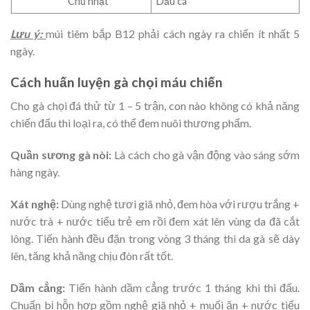
Chủ nhật
Dầu cá
Lưu ý:
múi tiêm bắp B12 phải cách ngày ra chiến ít nhất 5
ngày.
Cách huấn luyện gà chọi máu chiến
Cho gà chọi đá thử từ 1 – 5 trận, con nào không có khả năng
chiến đấu thì loại ra, có thể đem nuôi thương phẩm.
Quần sương gà nòi:
Là cách cho gà vận động vào sáng sớm
hàng ngày.
Xát nghệ:
Dùng nghệ tươi giã nhỏ, đem hòa với rượu trắng +
nước trà + nước tiểu trẻ em rồi đem xát lên vùng da đã cắt
lông. Tiến hành đều đặn trong vòng 3 tháng thì da gà sẽ dày
lên, tăng khả năng chịu đòn rất tốt.
Dầm cẳng:
Tiến hành dầm cẳng trước 1 tháng khi thi đấu.
Chuẩn bị hỗn hợp gồm nghệ giã nhỏ + muối ăn + nước tiểu