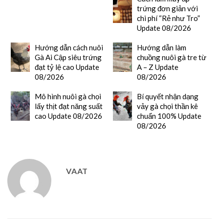
trứng đơn giản với
chi phí “Rẻ như Tro”
Update 08/2026
Hướng dẫn cách nuôi
Hướng dẫn làm
Gà Ai Cập siêu trứng
chuồng nuôi gà tre từ
đạt tỷ lệ cao Update
A – Z Update
08/2026
08/2026
Mô hình nuôi gà chọi
Bí quyết nhận dạng
lấy thịt đạt năng suất
vảy gà chọi thần kê
cao Update 08/2026
chuẩn 100% Update
08/2026
VAAT