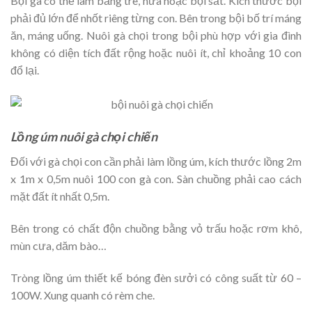
Bội gà có thể làm bằng tre, nứa hoặc bội sắt. Kích thước bội
phải đủ lớn để nhốt riêng từng con. Bên trong bội bố trí máng
ăn, máng uống. Nuôi gà chọi trong bội phù hợp với gia đình
không có diện tích đất rộng hoặc nuôi ít, chỉ khoảng 10 con
đổ lại.
Lồng úm nuôi gà chọi chiến
Đối với gà chọi con cần phải làm lồng úm, kích thước lồng 2m
x 1m x 0,5m nuôi 100 con gà con. Sàn chuồng phải cao cách
mặt đất ít nhất 0,5m.
Bên trong có chất độn chuồng bằng vỏ trấu hoặc rơm khô,
mùn cưa, dăm bào…
Tròng lồng úm thiết kế bóng đèn sưởi có công suất từ 60 –
100W. Xung quanh có rèm che.