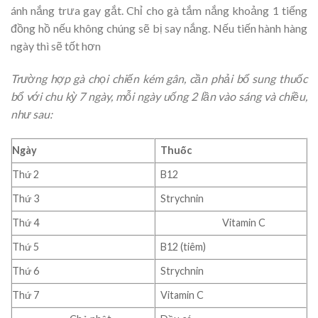
ánh nắng trưa gay gắt. Chỉ cho gà tắm nắng khoảng 1 tiếng
đồng hồ nếu không chúng sẽ bị say nắng. Nếu tiến hành hàng
ngày thì sẽ tốt hơn
Trường hợp gà chọi chiến kém gân, cần phải bổ sung thuốc
bổ với chu kỳ 7 ngày, mỗi ngày uống 2 lần vào sáng và chiều,
như sau:
Ngày
Thuốc
Thứ 2
B12
Thứ 3
Strychnin
Thứ 4
Vitamin C
Thứ 5
B12 (tiêm)
Thứ 6
Strychnin
Thứ 7
Vitamin C