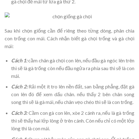
gà chọi để mái từ lứa gà thứ 2.
Sau khi chọn giống cần để riêng theo từng dòng, phân chia
con trống con mái. Cách nhận biết gà chọi trống và gà chọi
mái:
Cách 1:
cầm chân gà chọi con lên, nếu đầu gà ngóc lên trên
thì sẽ là gà trống còn nếu đầu ngửa ra phía sau thì sẽ là con
mái.
Cách 2:
Rải một ít tro lên nền đất, san bằng phẳng, đặt gà
con lên đó để xem dấu chân. nếu thấy 2 bên chân song
song thì sẽ là gà mái, nếu chân vẹo chéo thì sẽ là con trống.
Cách 3:
Cầm con gà con lên, xòe 2 cánh ra, nếu là gà trống
thì sẽ thấy hai lớp lông ở trên cánh. Còn nếu chỉ có một lớp
lông thì là con mái.