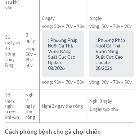
sau khi
vần
6 ngày
6 ngày
vòng: 50v – 70v – 90v
vòng: 50v – 70v – 90v
3
Số
:
Phương Pháp
:
Phương Pháp
ngày
ngày và
Nuôi Gà Thả
Nuôi Gà Thả
số
vòng:
Vườn Năng
Vườn Năng
vòng
50v –
Suất Cực Cao
Suất Cực Cao
chạy
90v –
Update
Update
lồng
50v
08/2026
08/2026
vòng: 90v – 70v – 50v
vòng: 90v – 70v – 50v
Số
Nghỉ
ngày
2
Nghỉ 3 ngày
nghỉ
ngày
Nghỉ 2 ngày thả rông
1 ngày tập nhẹ
trước
thả
khi vần
rông
Cách phòng bệnh cho gà chọi chiến