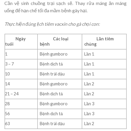
Cần vệ sinh chuồng trại sạch sẽ. Thay rửa máng ăn máng
uống để hạn chế tối đa mầm bệnh gây hại.
Thực hiện đúng lịch tiêm vacxin cho gà chọi con:
Ngày
Các loại
Lần tiêm
tuổi
bệnh
chủng
1
Bệnh gumboro
Lần 1
3 – 7
Bệnh dịch tả
Lần 1
10
Bệnh trái đậu
Lần 1
14
Bệnh gumboro
Lần 2
21 – 24
Bệnh dịch tả
Lần 2
28
Bệnh gumboro
Lần 3
56
Bệnh dịch tả
Lần 3
63
Bệnh trái đậu
Lần 2