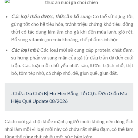
Các loại thảo dược, thức ăn bổ sung:
Có thể sử dụng tỏi,
gừng tốt cho hệ tiêu hóa, tránh triệu chứng khó tiêu, đồng
thời có tác dụng làm ấm cho gà khi đến mùa lạnh, gió rét.
Bổ sung vitamin, premix khoáng, chế phẩm sinh học…
Các loại mồi:
Các loại mồi sẽ cung cấp protein, chất đạm,
sự hưng phấn và sung mãn của gà từ đậu trận đá đến cuối
trận. Các loại mồi chủ yếu như: sâu, lươn, trạch nhỏ, thịt
bò, tôm tép nhỏ, cá chép nhỏ, dế, giun quế, giun đất.
:
Chữa Gà Chọi Bị Ho Hen Bằng Tỏi Cực Đơn Giản Mà
Hiệu Quả Update 08/2026
Cách nuôi gà chọi khỏe mạnh, người nuôi không nên dùng ếch
nhái làm mồi vì loại mồi này có chứa rất nhiều đạm, có thẻ làm
tăng thể rộng thịt, nhiều mỡ, sức bền kém.