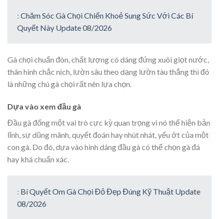
:
Chăm Sóc Gà Chọi Chiến Khoẻ Sung Sức Với Các Bí
Quyết Này Update 08/2026
Gà chọi chuẩn đòn, chất lượng có dáng đứng xuôi giọt nước,
thân hình chắc nịch, lườn sâu theo dạng lườn tàu thắng thì đó
là những chú gà chọi rất nên lựa chọn.
Dựa vào xem đầu gà
Đầu gà đống một vai trò cực kỳ quan trọng vì nó thể hiện bản
lĩnh, sự dũng mãnh, quyết đoán hay nhút nhát, yếu ớt của một
con gà. Do đó, dựa vào hình dáng đầu gà có thể chọn gà đá
hay khá chuẩn xác.
:
Bí Quyết Om Gà Chọi Đỏ Đẹp Đúng Kỹ Thuật Update
08/2026