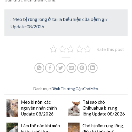
:
Mèo bị rụng lông ở tai là biểu hiện của bệnh gì?
Update 08/2026
Rate this post
Danh mục:
Bệnh Thường Gặp Chó Mèo
.
Mèo bị nôn, các
Tại sao chó
nguyên nhân chính
Chihuahua bị rụng
Update 08/2026
lông Update 08/2026
Làm thế nào khi mèo
Chó bị nấm rụng lông,
bị thai chết lưu
điều trị thế nào?