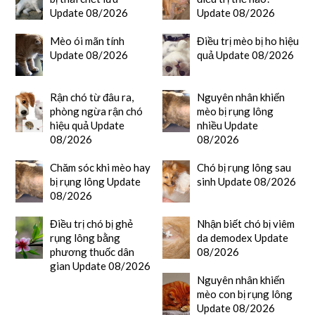
Update 08/2026
Update 08/2026
Mèo ói mãn tính
Điều trị mèo bị ho hiệu
Update 08/2026
quả Update 08/2026
Rận chó từ đâu ra,
Nguyên nhân khiến
phòng ngừa rận chó
mèo bị rụng lông
hiệu quả Update
nhiều Update
08/2026
08/2026
Chăm sóc khi mèo hay
Chó bị rụng lông sau
bị rụng lông Update
sinh Update 08/2026
08/2026
Điều trị chó bị ghẻ
Nhận biết chó bị viêm
rụng lông bằng
da demodex Update
phương thuốc dân
08/2026
gian Update 08/2026
Nguyên nhân khiến
mèo con bị rụng lông
Update 08/2026