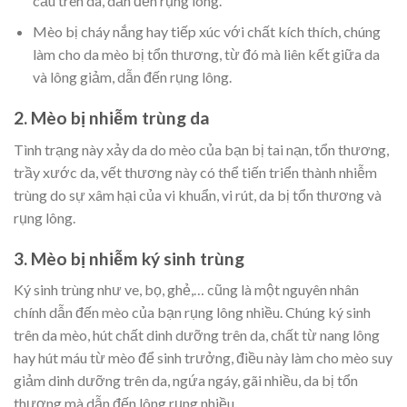
cấu trên da, dẫn đến rụng lông.
Mèo bị cháy nắng hay tiếp xúc với chất kích thích, chúng
làm cho da mèo bị tổn thương, từ đó mà liên kết giữa da
và lông giảm, dẫn đến rụng lông.
2. Mèo bị nhiễm trùng da
Tình trạng này xảy da do mèo của bạn bị tai nạn, tổn thương,
trầy xước da, vết thương này có thể tiến triển thành nhiễm
trùng do sự xâm hại của vi khuẩn, vi rút, da bị tổn thương và
rụng lông.
3. Mèo bị nhiễm ký sinh trùng
Ký sinh trùng như ve, bọ, ghẻ,… cũng là một nguyên nhân
chính dẫn đến mèo của bạn rụng lông nhiều. Chúng ký sinh
trên da mèo, hút chất dinh dưỡng trên da, chất từ nang lông
hay hút máu từ mèo để sinh trưởng, điều này làm cho mèo suy
giảm dinh dưỡng trên da, ngứa ngáy, gãi nhiều, da bị tổn
thương mà dẫn đến lông rụng nhiều.