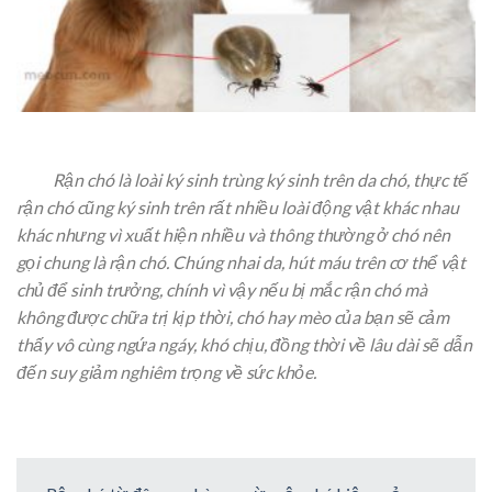
Rận chó là loài ký sinh trùng ký sinh trên da chó, thực tế
rận chó cũng ký sinh trên rất nhiều loài động vật khác nhau
khác nhưng vì xuất hiện nhiều và thông thường ở chó nên
gọi chung là rận chó. Chúng nhai da, hút máu trên cơ thể vật
chủ để sinh trưởng, chính vì vậy nếu bị mắc rận chó mà
không được chữa trị kịp thời, chó hay mèo của bạn sẽ cảm
thấy vô cùng ngứa ngáy, khó chịu, đồng thời về lâu dài sẽ dẫn
đến suy giảm nghiêm trọng về sức khỏe.