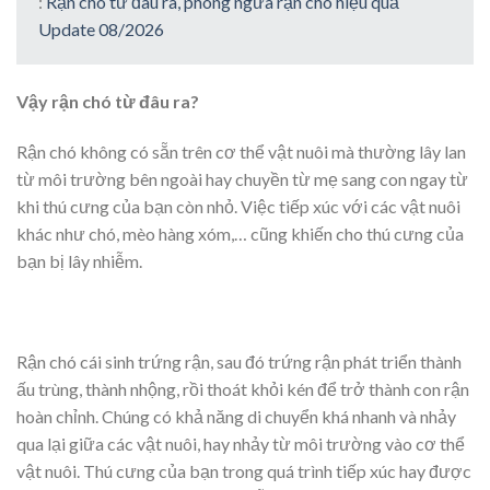
:
Rận chó từ đâu ra, phòng ngừa rận chó hiệu quả
Update 08/2026
Vậy rận chó từ đâu ra?
Rận chó không có sẵn trên cơ thể vật nuôi mà thường lây lan
từ môi trường bên ngoài hay chuyền từ mẹ sang con ngay từ
khi thú cưng của bạn còn nhỏ. Việc tiếp xúc với các vật nuôi
khác như chó, mèo hàng xóm,… cũng khiến cho thú cưng của
bạn bị lây nhiễm.
Rận chó cái sinh trứng rận, sau đó trứng rận phát triển thành
ấu trùng, thành nhộng, rồi thoát khỏi kén để trở thành con rận
hoàn chỉnh. Chúng có khả năng di chuyển khá nhanh và nhảy
qua lại giữa các vật nuôi, hay nhảy từ môi trường vào cơ thể
vật nuôi. Thú cưng của bạn trong quá trình tiếp xúc hay được