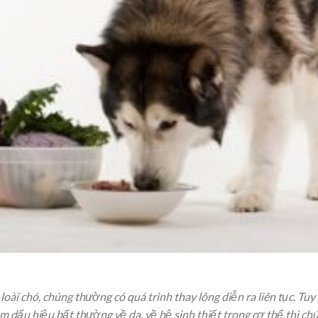
oài chó, chúng thường có quá trình thay lông diễn ra liên tục. Tuy
kèm dấu hiệu bất thường về da, về hệ sinh thiết trong cơ thể thì ch