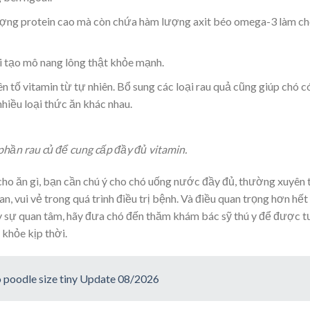
 lượng protein cao mà còn chứa hàm lượng axit béo omega-3 làm c
i tạo mô nang lông thật khỏe mạnh.
n tố vitamin từ tự nhiên. Bổ sung các loại rau quả cũng giúp chó c
 nhiều loại thức ăn khác nhau.
hần rau củ để cung cấp đầy đủ vitamin.
ho ăn gì, bạn cần chú ý cho chó uống nước đầy đủ, thường xuyên
, vui vẻ trong quá trình điều trị bệnh. Và điều quan trọng hơn hết 
y sự quan tâm, hãy đưa chó đến thăm khám bác sỹ thú y để được t
khỏe kịp thời.
 poodle size tiny Update 08/2026