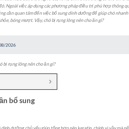
đó. Ngoài việc áp dụng các phương pháp điều trị phù hợp thông q
 cũng cần quan tâm đến việc bổ sung dinh dưỡng để giúp chó nhanh
hỏe, bóng mượt. Vậy, chó bị rụng lông nên cho ăn gì?
 08/2026
 bị rụng lông nên cho ăn gì?
ần bổ sung
i dinh dưỡng chủ yếu giúp tổng hợp nên keratin, chính vì vậy mà n