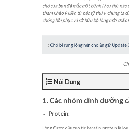
chó của bạn đã mắc một bệnh lý cụ thể nào 
tham khảo ý kiến từ bác sỹ thú y, chúng ta
chóng hồi phục và sở hữu bộ lông mới chắc k
:
Chó bị rụng lông nên cho ăn gì? Update
Chó
Nội Dung
1. Các nhóm dinh dưỡng c
Protein:
Lông được cấu tạo từ keratin, protein là loạ