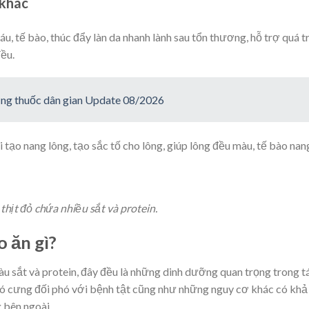
 khác
u, tế bào, thúc đẩy làn da nhanh lành sau tổn thương, hỗ trợ quá t
ều.
ương thuốc dân gian Update 08/2026
 tạo nang lông, tạo sắc tố cho lông, giúp lông đều màu, tế bào nan
 thịt đỏ chứa nhiều sắt và protein.
o ăn gì?
àu sắt và protein, đây đều là những dinh dưỡng quan trọng trong tá
ó cưng đối phó với bệnh tật cũng như những nguy cơ khác có khả
 bên ngoài.