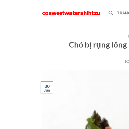
Skip
to
TRAN
content
Chó bị rụng lông
P
30
Jun