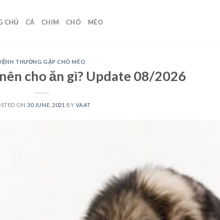
G CHỦ
CÁ
CHIM
CHÓ
MÈO
BỆNH THƯỜNG GẶP CHÓ MÈO
 nên cho ăn gì? Update 08/2026
OSTED ON
30 JUNE, 2021
BY
VAAT