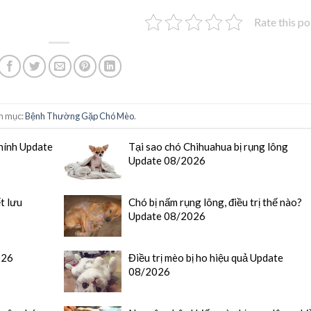
Rate this po
h mục:
Bệnh Thường Gặp Chó Mèo
.
hính Update
Tại sao chó Chihuahua bị rụng lông
Update 08/2026
t lưu
Chó bị nấm rụng lông, điều trị thế nào?
Update 08/2026
026
Điều trị mèo bị ho hiệu quả Update
08/2026