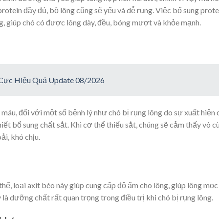
otein đầy đủ, bộ lông cũng sẽ yếu và dễ rụng. Việc bổ sung prote
ng, giúp chó có được lông dày, đều, bóng mượt và khỏe mạnh.
 Cực Hiệu Quả Update 08/2026
o máu, đối với một số bệnh lý như chó bị rụng lông do sự xuất hiện 
hiết bổ sung chất sắt. Khi cơ thể thiếu sắt, chúng sẽ cảm thấy vô c
ải, khó chịu.
thể, loại axit béo này giúp cung cấp độ ẩm cho lông, giúp lông mọc
à dưỡng chất rất quan trọng trong điều trị khi chó bị rụng lông.