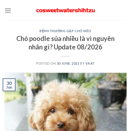
Skip
to
content
BỆNH THƯỜNG GẶP CHÓ MÈO
Chó poodle sủa nhiều là vì nguyên
nhân gì? Update 08/2026
POSTED ON
30 JUNE, 2021
BY
VAAT
30
Jun