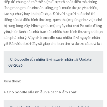
tiếp để chúng có thể thể hiện được rõ nhất điều mà chúng
đang mong muốn như ăn, uống, ngủ, muốn được yêu chiều,
tạo sự chú ý hay khi bị đe dọa. Đối với người nuôi chó thì
tiếng sủa là điều bình thường, quen thuộc giống như việc chó
bị rụng lông vậy. Nhưng nếu một ngày chú
chó Poodle đáng
yêu
, hiền lành của nhà bạn sủa nhiều hơn bình thường thì bạn
cần phải chú ý. Vậy
chó poodle sủa
nhiều là vì nguyên nhân
gì? Bài viết dưới đây sẽ giúp cho bạn tìm ra được câu trả lời.
:
Chó poodle sủa nhiều là vì nguyên nhân gì? Update
08/2026
Xem thêm:
+
Chó poodle sủa nhiều và cách kiểm soát