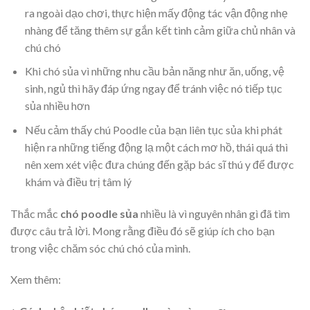
ra ngoài dạo chơi, thực hiện mấy động tác vận động nhẹ
nhàng để tăng thêm sự gắn kết tình cảm giữa chủ nhân và
chú chó
Khi chó sủa vì những nhu cầu bản năng như ăn, uống, vệ
sinh, ngủ thì hãy đáp ứng ngay để tránh việc nó tiếp tục
sủa nhiều hơn
Nếu cảm thấy chú Poodle của bạn liên tục sủa khi phát
hiện ra những tiếng động lạ một cách mơ hồ, thái quá thì
nên xem xét việc đưa chúng đến gặp bác sĩ thú y để được
khám và điều trị tâm lý
Thắc mắc
chó poodle sủa
nhiều là vì nguyên nhân gì đã tìm
được câu trả lời. Mong rằng điều đó sẽ giúp ích cho bạn
trong việc chăm sóc chú chó của mình.
Xem thêm: