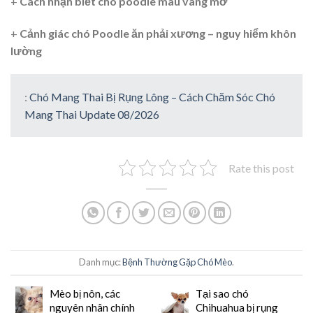
+
Cách nhận biết chó poodle màu vàng mơ
+
Cảnh giác chó Poodle ăn phải xương – nguy hiểm khôn
lường
:
Chó Mang Thai Bị Rụng Lông – Cách Chăm Sóc Chó
Mang Thai Update 08/2026
Rate this post
Danh mục:
Bệnh Thường Gặp Chó Mèo
.
Mèo bị nôn, các
Tại sao chó
nguyên nhân chính
Chihuahua bị rụng