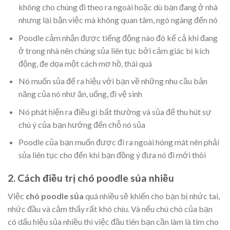
không cho chúng đi theo ra ngoài hoặc dù bạn đang ở nhà
nhưng lại bận việc mà không quan tâm, ngó ngàng đến nó
Poodle cảm nhận được tiếng động nào đó kể cả khi đang
ở trong nhà nên chúng sủa liên tục bởi cảm giác bị kích
động, đe dọa một cách mơ hồ, thái quá
Nó muốn sủa để ra hiệu với bạn về những nhu cầu bản
năng của nó như ăn, uống, đi vệ sinh
Nó phát hiện ra điều gì bất thường và sủa để thu hút sự
chú ý của bạn hướng đến chỗ nó sủa
Poodle của bạn muốn được đi ra ngoài hóng mát nên phải
sủa liên tục cho đến khi bạn đồng ý đưa nó đi mới thôi
2. Cách điều trị chó poodle sủa nhiều
Việc
chó poodle sủa
quá nhiều sẽ khiến cho bạn bị nhức tai,
nhức đầu và cảm thấy rất khó chịu. Và nếu chú chó của bạn
có dấu hiệu sủa nhiều thì việc đầu tiên bạn cần làm là tìm cho