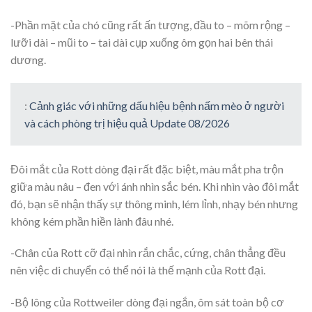
-Phần mặt của chó cũng rất ấn tượng, đầu to – mõm rộng –
lưỡi dài – mũi to – tai dài cụp xuống ôm gọn hai bên thái
dương.
:
Cảnh giác với những dấu hiệu bệnh nấm mèo ở người
và cách phòng trị hiệu quả Update 08/2026
Đôi mắt của Rott dòng đại rất đặc biệt, màu mắt pha trộn
giữa màu nâu – đen với ánh nhìn sắc bén. Khi nhìn vào đôi mắt
đó, bạn sẽ nhận thấy sự thông minh, lém lỉnh, nhạy bén nhưng
không kém phần hiền lành đâu nhé.
-Chân của Rott cỡ đại nhìn rắn chắc, cứng, chân thẳng đều
nên việc di chuyển có thể nói là thế mạnh của Rott đại.
-Bộ lông của Rottweiler dòng đại ngắn, ôm sát toàn bộ cơ