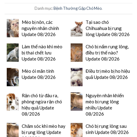
Danh mục:
Bệnh Thường Gặp Chó Mèo
.
Mèo bị nôn, các
Tại sao chó
nguyên nhân chính
Chihuahua bị rụng
Update 08/2026
lông Update 08/2026
Làm thế nào khi mèo
Chó bị nấm rụng lông,
bị thai chết lưu
điều trị thế nào?
Update 08/2026
Update 08/2026
Mèo ói mãn tính
Điều trị mèo bị ho hiệu
Update 08/2026
quả Update 08/2026
Rận chó từ đâu ra,
Nguyên nhân khiến
phòng ngừa rận chó
mèo bị rụng lông
hiệu quả Update
nhiều Update
08/2026
08/2026
Chăm sóc khi mèo hay
Chó bị rụng lông sau
bị rụng lông Update
sinh Update 08/2026