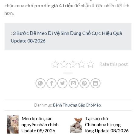
chọn mua
chó poodle giá 4 triệu
để nhận được nhiều lợi ích
hơn.
:
3 Bước Để Mèo Đi Vệ Sinh Đúng Chỗ Cực Hiệu Quả
Update 08/2026
Rate this post
Danh mục:
Bệnh Thường Gặp Chó Mèo
.
Mèo bị nôn, các
Tại sao chó
nguyên nhân chính
Chihuahua bị rụng
Update 08/2026
lông Update 08/2026