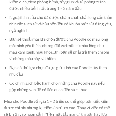
kiểm dịch, tiêm phòng bệnh, tẩy giun và sẽ phòng tránh
được nhiều bệnh tật trong 1 – 2 năm đầu
Ngoại hình của chó đã được chăm chút, chải lông cẩn thận
nhìn rất sạch sẽ và hầu hết đều có khuôn mặt rất đáng yêu,
ngộ nghĩnh
Bạn sẽ thoải mái lựa chọn được chú Poodle có màu lông
mà mình yêu thích, nhưng đối với một số màu lông như
màu xám xanh, màu khói…thì bạn sẽ phải trả thêm chi phí
vì những màu này rất hiếm
Bạn có thể lựa chọn được giới tính của Poodle tùy theo
nhu cầu
Có chính sách bảo hành cho những chú Poodle này nếu
gặp những vấn đề có liên quan đến sức khỏe
Mua chó Poodle với giá 1 – 2 triệu có thể giúp bạn tiết kiệm
được chi phí nhưng lại tiềm ẩn rủi ro cao. Thay vì việc có thể
sẽ bị rơi vào hoàn cảnh “tiền mất tật mang” thì bạn hãy lựa