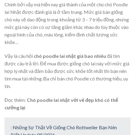
Chính bởi vậy mà hiện nay giá thành của một chú chó Poodle
lai Nhật được đánh giá là ở tầm trung. Mức giá bán giống
chó này sẽ dao động trong khoảng từ 3 – 7 triệu đồng, nhưng
mức giá này còn có sự tăng giảm khác nhau do tùy thuộc vào
ngoại hình của chó, màu lông, kiểm định chất lượng sức
khỏe…
Vậy là câu hỏi
chó poodle lai nhật giá bao nhiêu
đã tìm
được câu trả lời. Để mua được giống chó lai này với mức giá
hợp lý nhất và đảm bảo được sức khỏe tốt nhất thì bạn nên
tìm mua tại những địa chỉ bán chó Poodle có thương hiệu, uy
tín.
Đọc thêm:
Chó poodle lai nhật với vẻ đẹp khó có thể
cưỡng lại
:
Những Sự Thật Về Giống Chó Rottweiler Bạn Nên
Biết Update 08/2026