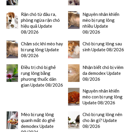
Rận chó từ đâu ra,
Nguyên nhân khiến
phòng ngừa rận chó
mèo bị rụng lông
hiệu quả Update
nhiều Update
08/2026
08/2026
Chăm sóc khi mèo hay
Chó bị rụng lông sau
bị rụng lông Update
sinh Update 08/2026
08/2026
Điều trị chó bị ghẻ
Nhận biết chó bị viêm
rụng lông bằng
da demodex Update
phương thuốc dân
08/2026
gian Update 08/2026
Nguyên nhân khiến
mèo con bị rụng lông
Update 08/2026
Mèo bị rụng lông
Chó bị rụng lông nên
quanh mắt do ghẻ
cho ăn gì? Update
demodex Update
08/2026