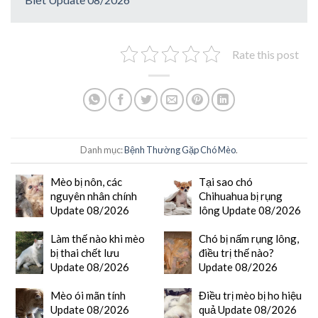
Rate this post
Danh mục:
Bệnh Thường Gặp Chó Mèo
.
Mèo bị nôn, các
Tại sao chó
nguyên nhân chính
Chihuahua bị rụng
Update 08/2026
lông Update 08/2026
Làm thế nào khi mèo
Chó bị nấm rụng lông,
bị thai chết lưu
điều trị thế nào?
Update 08/2026
Update 08/2026
Mèo ói mãn tính
Điều trị mèo bị ho hiệu
Update 08/2026
quả Update 08/2026