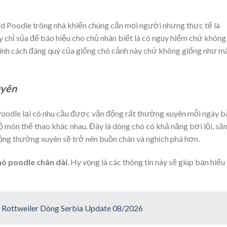
rd Poodle trông nhà khiến chúng cắn mọi người nhưng thực tế là
y chỉ sủa để báo hiệu cho chủ nhân biết là có nguy hiểm chứ không
 tính cách đáng quý của giống chó cảnh này chứ không giống như m
uyên
oodle lại có nhu cầu được vận động rất thường xuyên mỗi ngày 
ộ môn thể thao khác nhau. Đây là dòng chó có khả năng bơi lội, să
ộng thường xuyên sẽ trở nên buồn chán và nghịch phá hơn.
hó poodle chân dài
. Hy vọng là các thông tin này sẽ giúp bạn hiểu
 Rottweiler Dòng Serbia Update 08/2026