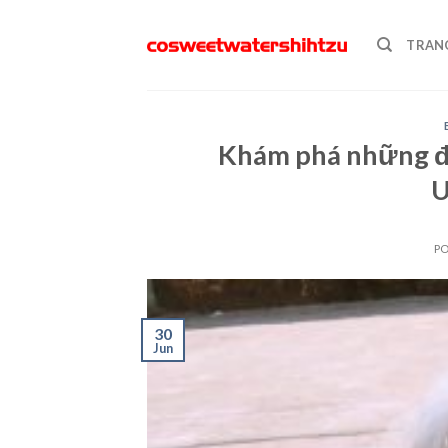
Skip
to
TRAN
content
Khám phá những đi
U
P
30
Jun