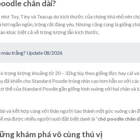
 poodle chân dài?
hư Toy, Tiny và Teacup do kích thước của chúng khá nhỏ nên ch
 hơi ngắn ngủn, trông rất đáng yêu. Nhưng cũng cùng là giống ch
àn khác biệt cả về trọng lượng lẫn kích thước.
le màu trắng? Update 08/2026
 trọng lượng khoảng từ 20 – 32kg tùy theo giống đực hay cái và
này đã khiến cho Standard Poodle trông nhìn cao hơn hẳn so với các
ơ thể của Standard Poodle gần giống hình vuông với hai chân và l
ài và kết hợp cùng với thân người tạo thành một góc vuông cân đ
thế mà được nhiều người nuôi đặt biệt danh là “
chó poodle chân d
hững khám phá vô cùng thú vị