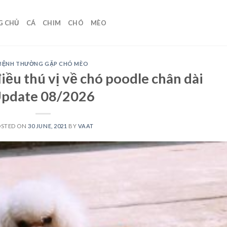
G CHỦ
CÁ
CHIM
CHÓ
MÈO
BỆNH THƯỜNG GẶP CHÓ MÈO
ều thú vị về chó poodle chân dài
pdate 08/2026
OSTED ON
30 JUNE, 2021
BY
VAAT