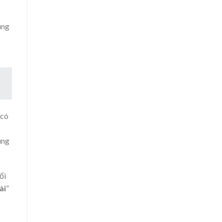
úng
ó
 có
ung
ối
ài
”