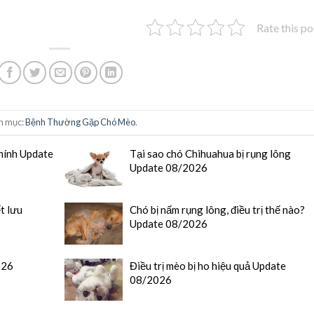
Rate this po
h mục:
Bệnh Thường Gặp Chó Mèo
.
hính Update
Tại sao chó Chihuahua bị rụng lông
Update 08/2026
t lưu
Chó bị nấm rụng lông, điều trị thế nào?
Update 08/2026
026
Điều trị mèo bị ho hiệu quả Update
08/2026