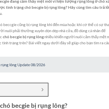
becgie đang cảm thấy mệt mỏi vì hiện tượng rụng lông ở chó x
c tình trạng chó becgie bị rụng lông? Hãy cùng tìm câu trả lờ
u.
ó beccgie cũng bị rụng lông khi đến mùa hoặc khi cơ thể có sự th
gười nuôi phải thường xuyên dọn dẹp nhà cửa, đồ dùng cá nhân để
ệc
chó becgie bị rụng lông
nhiều khiến người nuôi cảm thấy mệt 
 tình trạng trên? Bài viết ngay dưới đây sẽ giúp cho bạn tìm ra câ
ị rụng lông Update 08/2026
chó becgie bị rụng lông?