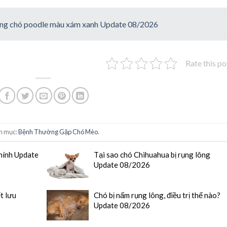
iống chó poodle màu xám xanh Update 08/2026
Rate this po
h mục:
Bệnh Thường Gặp Chó Mèo
.
hính Update
Tại sao chó Chihuahua bị rụng lông
Update 08/2026
t lưu
Chó bị nấm rụng lông, điều trị thế nào?
Update 08/2026