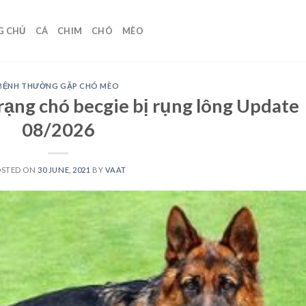
G CHỦ
CÁ
CHIM
CHÓ
MÈO
BỆNH THƯỜNG GẶP CHÓ MÈO
rạng chó becgie bị rụng lông Update
08/2026
OSTED ON
30 JUNE, 2021
BY
VAAT