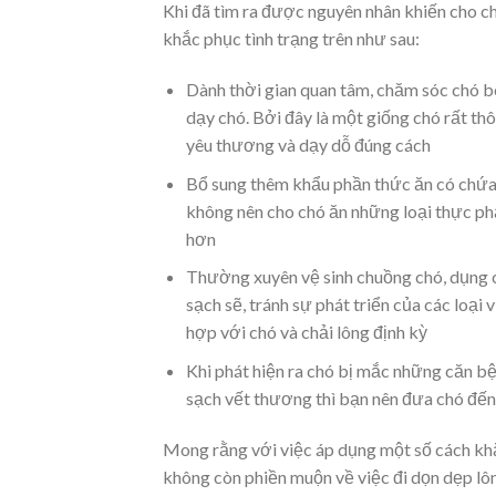
Khi đã tìm ra được nguyên nhân khiến cho ch
khắc phục tình trạng trên như sau:
Dành thời gian quan tâm, chăm sóc chó be
dạy chó. Bởi đây là một giống chó rất t
yêu thương và dạy dỗ đúng cách
Bổ sung thêm khẩu phần thức ăn có chứa n
không nên cho chó ăn những loại thực p
hơn
Thường xuyên vệ sinh chuồng chó, dụng
sạch sẽ, tránh sự phát triển của các loại 
hợp với chó và chải lông định kỳ
Khi phát hiện ra chó bị mắc những căn bện
sạch vết thương thì bạn nên đưa chó đến 
Mong rằng với việc áp dụng một số cách kh
không còn phiền muộn về việc đi dọn dẹp lô