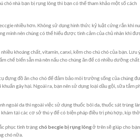
ú chó nhà bạn bị rụng lông thì bạn có thể tham khảo một số cách
ccgie nhiều hơn. Không sử dụng hình thức kỷ luật cứng rắn khi nu
hông minh nên chúng có thể hiểu được tình cảm của chủ nhân khi đ
hiều khoáng chất, vitamin, canxi, kẽm cho chú chó của bạn. Lưu ý
hẩm chế biến sẵn mà nên nấu cho chúng ăn để có nhiều dưỡng chất
 cụ đựng đồ ăn cho chó để đảm bảo môi trường sống của chúng đ
vi khuẩn gây hại. Ngoài ra, bạn nên sử dụng loại dầu gội, sữa tắm p
h ngoài da thì ngoài việc sử dụng thuốc bôi da, thuốc sát trùng l
khám tại các cơ sở thú y để có biện pháp điều trị phù hợp, kịp thờ
ắc phục tình trạng
chó becgie bị rụng lông
ở trên sẽ giúp cho bạn
ng chó nữa.