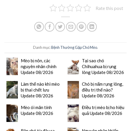
Rate this post
Danh mục:
Bệnh Thường Gặp Chó Mèo
.
Mèo bị nôn, các
Tại sao chó
nguyên nhân chính
Chihuahua bị rụng
Update 08/2026
lông Update 08/2026
Làm thế nào khi mèo
Chó bị nấm rụng lông,
bị thai chết lưu
điều trị thế nào?
Update 08/2026
Update 08/2026
Mèo ói mãn tính
Điều trị mèo bị ho hiệu
Update 08/2026
quả Update 08/2026
Rận chó từ đâu ra,
Nguyên nhân khiến