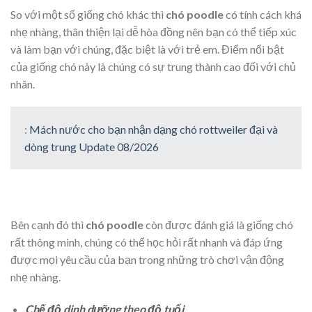
So với một số giống chó khác thì
chó poodle
có tính cách khá
nhẹ nhàng, thân thiện lại dễ hòa đồng nên bạn có thể tiếp xúc
và làm bạn với chúng, đặc biệt là với trẻ em. Điểm nổi bật
của giống chó này là chúng có sự trung thành cao đối với chủ
nhân.
:
Mách nước cho bạn nhận dạng chó rottweiler đại và
dòng trung Update 08/2026
Bên cạnh đó thì
chó poodle
còn được đánh giá là giống chó
rất thông minh, chúng có thể học hỏi rất nhanh và đáp ứng
được mọi yêu cầu của bạn trong những trò chơi vận động
nhẹ nhàng.
Chế độ dinh dưỡng theo độ tuổi