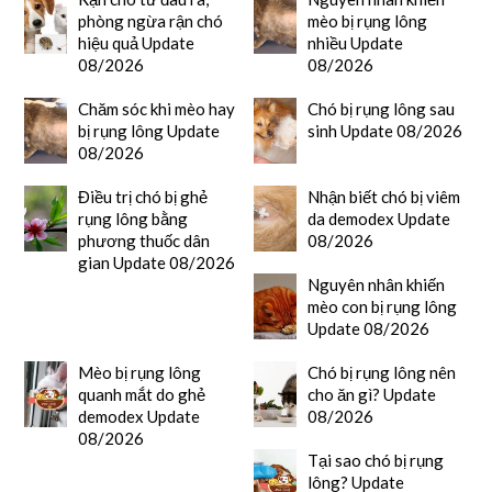
phòng ngừa rận chó
mèo bị rụng lông
hiệu quả Update
nhiều Update
08/2026
08/2026
Chăm sóc khi mèo hay
Chó bị rụng lông sau
bị rụng lông Update
sinh Update 08/2026
08/2026
Điều trị chó bị ghẻ
Nhận biết chó bị viêm
rụng lông bằng
da demodex Update
phương thuốc dân
08/2026
gian Update 08/2026
Nguyên nhân khiến
mèo con bị rụng lông
Update 08/2026
Mèo bị rụng lông
Chó bị rụng lông nên
quanh mắt do ghẻ
cho ăn gì? Update
demodex Update
08/2026
08/2026
Tại sao chó bị rụng
lông? Update