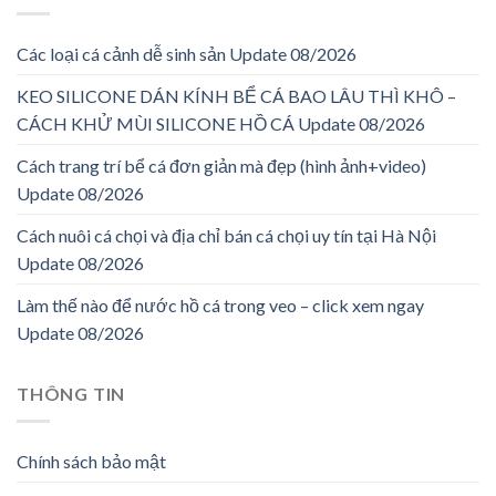
Các loại cá cảnh dễ sinh sản Update 08/2026
KEO SILICONE DÁN KÍNH BỂ CÁ BAO LÂU THÌ KHÔ –
CÁCH KHỬ MÙI SILICONE HỒ CÁ Update 08/2026
Cách trang trí bể cá đơn giản mà đẹp (hình ảnh+video)
Update 08/2026
Cách nuôi cá chọi và địa chỉ bán cá chọi uy tín tại Hà Nội
Update 08/2026
Làm thế nào để nước hồ cá trong veo – click xem ngay
Update 08/2026
THÔNG TIN
Chính sách bảo mật